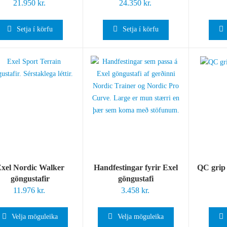
21.950
kr.
24.350
kr.
Setja í körfu
Setja í körfu
xel Nordic Walker
Handfestingar fyrir Exel
QC grip 
göngustafir
göngustafi
11.976
kr.
3.458
kr.
Velja möguleika
Velja möguleika