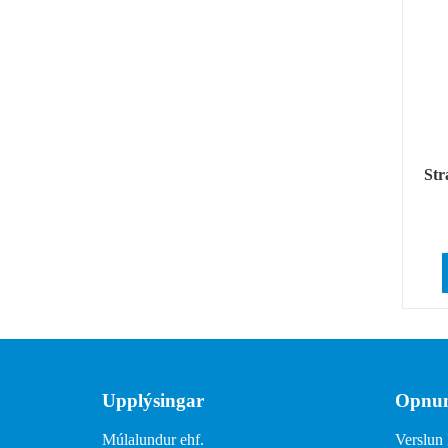
Str
Upplýsingar
Opnun
Múlalundur ehf.
Verslun 