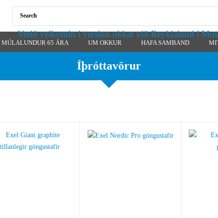
Verið velkomin í verslun okkar við Reykjalund í Mos
MÚLALUNDUR 65 ÁRA
UM OKKUR
HAFA SAMBAND
MI
Íþróttavörur