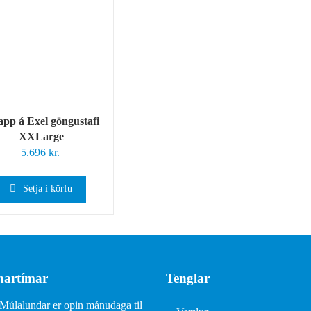
app á Exel göngustafi
XXLarge
5.696
kr.
Setja í körfu
artímar
Tenglar
Múlalundar er opin mánudaga til