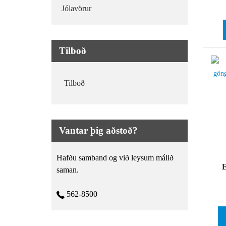
Jólavörur
Tilboð
Tilboð
Vantar þig aðstoð?
Hafðu samband og við leysum málið
E
saman.
562-8500