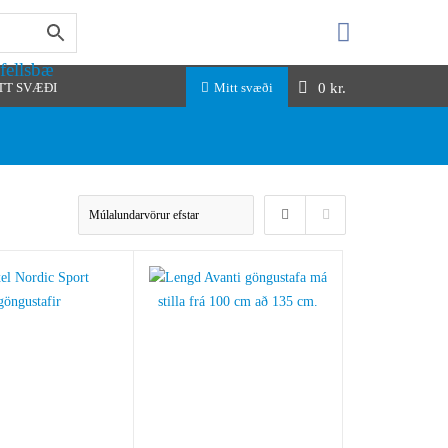
fellsbæ
0
kr.
TT SVÆÐI
Mitt svæði