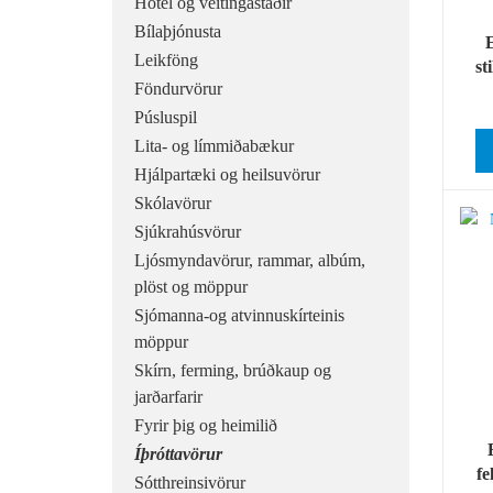
Hótel og veitingastaðir
Bílaþjónusta
E
Leikföng
st
Föndurvörur
Púsluspil
Lita- og límmiðabækur
Hjálpartæki og heilsuvörur
Skólavörur
Sjúkrahúsvörur
Ljósmyndavörur, rammar, albúm,
plöst og möppur
Sjómanna-og atvinnuskírteinis
möppur
Skírn, ferming, brúðkaup og
jarðarfarir
Fyrir þig og heimilið
Íþróttavörur
fe
Sótthreinsivörur