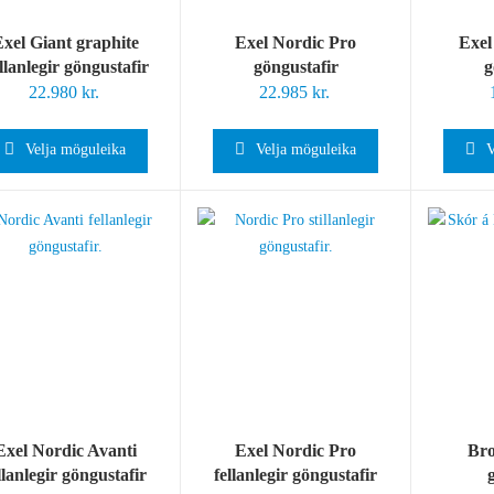
xel Giant graphite
Exel Nordic Pro
Exel
illanlegir göngustafir
göngustafir
g
22.980
kr.
22.985
kr.
Velja möguleika
Velja möguleika
V
Exel Nordic Avanti
Exel Nordic Pro
Bro
llanlegir göngustafir
fellanlegir göngustafir