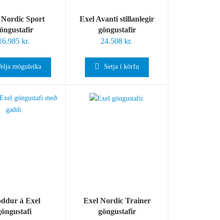
 Nordic Sport
Exel Avanti stillanlegir
öngustafir
göngustafir
16.985
kr.
24.508
kr.
elja möguleika
Setja í körfu
ddur á Exel
Exel Nordic Trainer
göngustafi
göngustafir