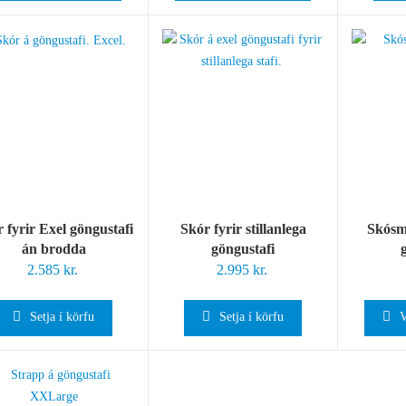
 fyrir Exel göngustafi
Skór fyrir stillanlega
Skósme
án brodda
göngustafi
2.585
kr.
2.995
kr.
Setja í körfu
Setja í körfu
V