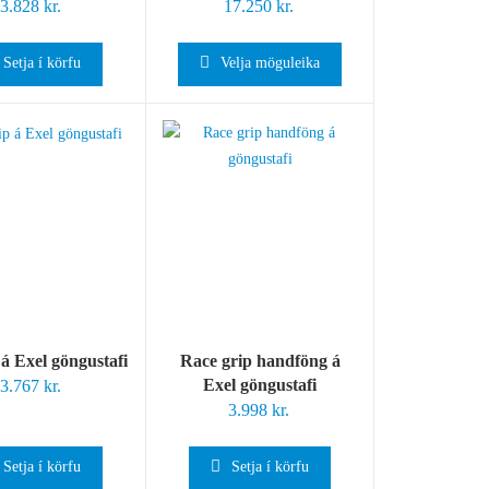
3.828
kr.
17.250
kr.
Setja í körfu
Velja möguleika
á Exel göngustafi
Race grip handföng á
Exel göngustafi
3.767
kr.
3.998
kr.
Setja í körfu
Setja í körfu