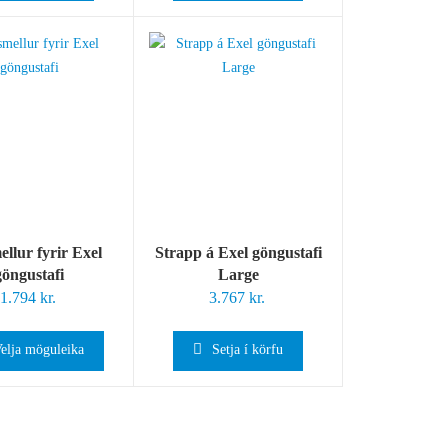
llur fyrir Exel
Strapp á Exel göngustafi
göngustafi
Large
1.794
kr.
3.767
kr.
elja möguleika
Setja í körfu