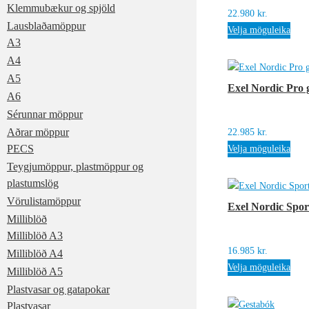
Klemmubækur og spjöld
22.980
kr.
Lausblaðamöppur
Velja möguleika
A3
A4
A5
Exel Nordic Pro 
A6
Sérunnar möppur
Aðrar möppur
22.985
kr.
PECS
Velja möguleika
Teygjumöppur, plastmöppur og
plastumslög
Vörulistamöppur
Exel Nordic Spor
Milliblöð
Milliblöð A3
16.985
kr.
Milliblöð A4
Velja möguleika
Milliblöð A5
Plastvasar og gatapokar
Plastvasar