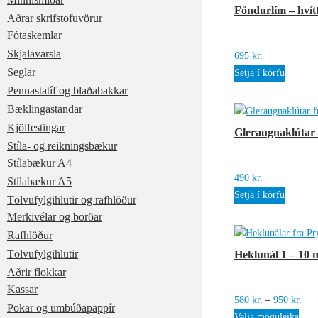
Föndurlím – hvít
Aðrar skrifstofuvörur
Fótaskemlar
Skjalavarsla
695
kr.
Seglar
Setja í körfu
Pennastatíf og blaðabakkar
Bæklingastandar
Kjölfestingar
Gleraugnaklútar 
Stíla- og reikningsbækur
Stílabækur A4
490
kr.
Stílabækur A5
Setja í körfu
Tölvufylgihlutir og rafhlöður
Merkivélar og borðar
Rafhlöður
Tölvufylgihlutir
Heklunál 1 – 10
Aðrir flokkar
Kassar
Pric
580
kr.
–
950
kr.
Pokar og umbúðapappír
rang
Velja möguleika