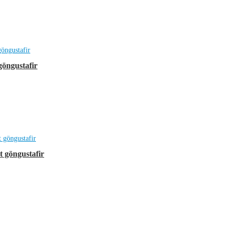
göngustafir
t göngustafir