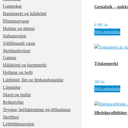
Gatapokar
Gestabók – nokkri
Barmmerki og hálsbönd
Plöstunarvasar
6.901
kr.
Hulstur og glærur
Velja möguleika
Safnaravörur
Sjálflímandi vasar
Skrifstofuvörur
Gatarar
Töskumerki
Hálsbönd og barmmerki
Heftarar og hefti
Límbönd, lím og límbandsstandar
265
kr.
Límmiðar
Velja möguleika
Skæri og hnífar
Reiknivélar
Teygjur, bréfaklemmur og töflupinnar
Hleðslurafhlöður
Skriffæri
Leiðréttingavörur