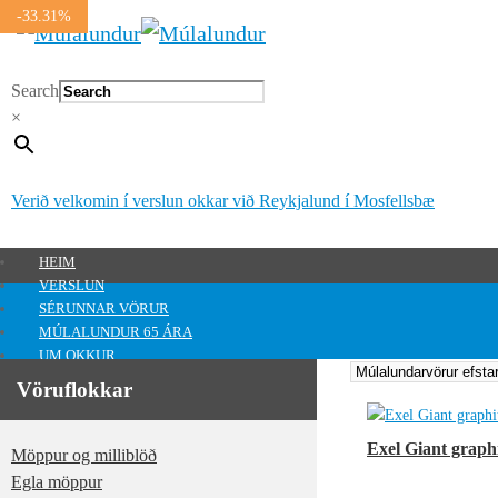
-33.31%
Search
×
Verið velkomin í verslun okkar við Reykjalund í Mosfellsbæ
HEIM
VERSLUN
SÉRUNNAR VÖRUR
MÚLALUNDUR 65 ÁRA
UM OKKUR
HAFA SAMBAND
Vöruflokkar
MITT SVÆÐI
Mitt svæði
Exel Giant graphit
Möppur og milliblöð
0
kr.
Egla möppur