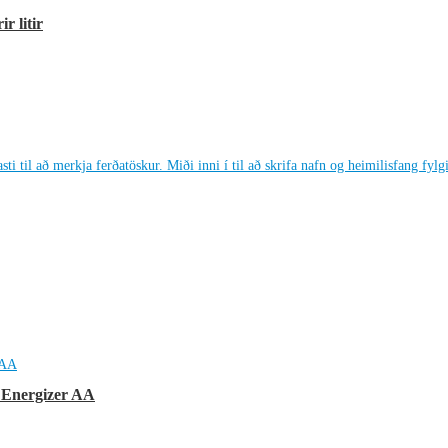
r litir
 Energizer AA