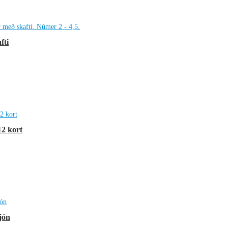
kr.
ough
kr.
fti
12 kort
jón