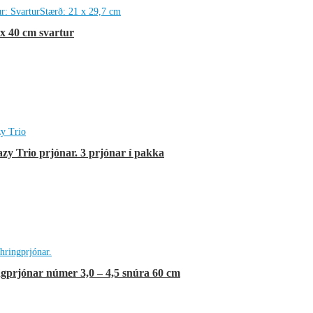
 40 cm svartur
rent
e
kr..
zy Trio prjónar. 3 prjónar í pakka
prjónar númer 3,0 – 4,5 snúra 60 cm