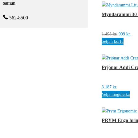
saman.
Myndarammi 30 x
562-8500
Original
Cur
1.498
kr.
999
kr.
price
pric
Setja í körfu
was:
is:
1.498 kr..
999 
Prjónar Addi Cra
3.187
kr.
Velja möguleika
PRYM Ergo hring