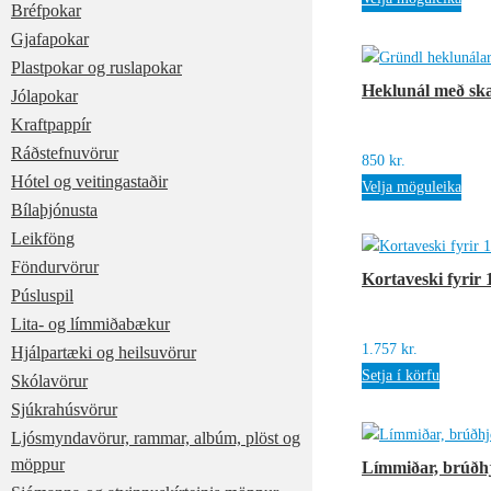
Bréfpokar
580 
Gjafapokar
thr
Plastpokar og ruslapokar
950 
Heklunál með ska
Jólapokar
Kraftpappír
Ráðstefnuvörur
850
kr.
Hótel og veitingastaðir
Velja möguleika
Bílaþjónusta
Leikföng
Föndurvörur
Kortaveski fyrir 
Púsluspil
Lita- og límmiðabækur
1.757
kr.
Hjálpartæki og heilsuvörur
Setja í körfu
Skólavörur
Sjúkrahúsvörur
Ljósmyndavörur, rammar, albúm, plöst og
möppur
Límmiðar, brúðh