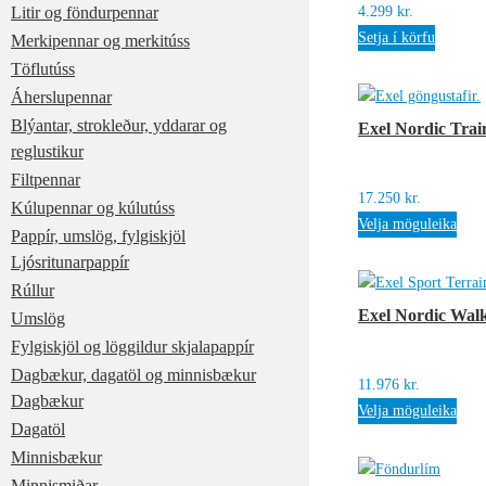
Litir og föndurpennar
4.299
kr.
Setja í körfu
Merkipennar og merkitúss
Töflutúss
Áherslupennar
Blýantar, strokleður, yddarar og
Exel Nordic Trai
reglustikur
Filtpennar
17.250
kr.
Kúlupennar og kúlutúss
Velja möguleika
Pappír, umslög, fylgiskjöl
Ljósritunarpappír
Rúllur
Exel Nordic Walk
Umslög
Fylgiskjöl og löggildur skjalapappír
Dagbækur, dagatöl og minnisbækur
11.976
kr.
Dagbækur
Velja möguleika
Dagatöl
Minnisbækur
Minnismiðar