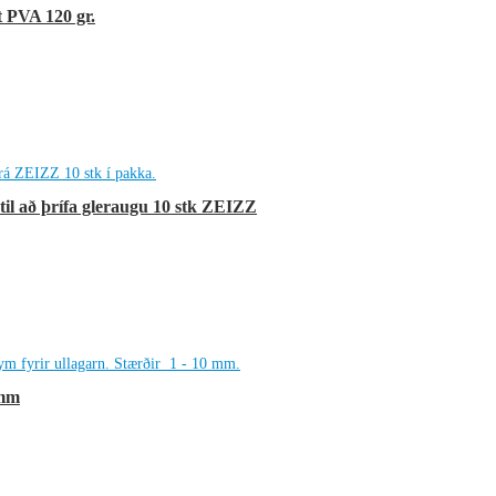
t PVA 120 gr.
til að þrífa gleraugu 10 stk ZEIZZ
 mm
e
e: