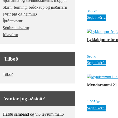
Sjómanna-og atvinnuskírteinis möppur
Skírn, ferming, brúðkaup og jarðarfarir
348
kr.
Fyrir þig og heimilið
Setja í körfu
Íþróttavörur
Sótthreinsivörur
Jólavörur
Lyklakippur úr p
695
kr.
Tilboð
Setja í körfu
Tilboð
Myndarammi 21 x
Vantar þig aðstoð?
1.995
kr.
Setja í körfu
Hafðu samband og við leysum málið