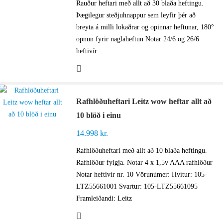
Rauður heftari með allt að 30 blaða heftingu.
Þægilegur steðjuhnappur sem leyfir þér að
breyta á milli lokaðrar og opinnar heftunar, 180°
opnun fyrir naglaheftun Notar 24/6 og 26/6
heftivír.…
Rafhlöðuheftari Leitz wow heftar allt að
10 blöð i einu
14.998
kr.
Rafhlöðuheftari með allt að 10 blaða heftingu.
Rafhlöður fylgja. Notar 4 x 1,5v AAA rafhlöður
Notar heftivír nr. 10 Vörunúmer: Hvítur: 105-
LTZ55661001 Svartur: 105-LTZ55661095
Framleiðandi: Leitz