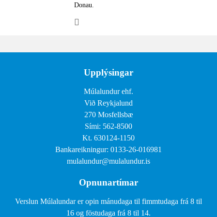
Donau.
Upplýsingar
Múlalundur ehf.
Við Reykjalund
270 Mosfellsbæ
Sími: 562-8500
Kt. 630124-1150
Bankareikningur: 0133-26-016981
mulalundur@mulalundur.is
Opnunartímar
Verslun Múlalundar er opin mánudaga til fimmtudaga frá 8 til
16 og föstudaga frá 8 til 14.