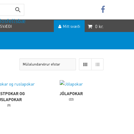
 Mosfellsbæ
0
kr.
 SVÆÐI
Mitt svæði
STPOKAR OG
JÓLAPOKAR
USLAPOKAR
(22)
(9)