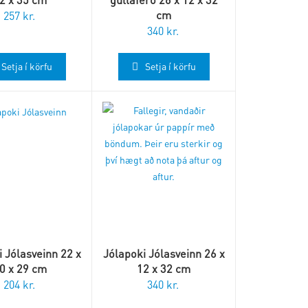
cm
257
kr.
340
kr.
Setja í körfu
Setja í körfu
 Jólasveinn 22 x
Jólapoki Jólasveinn 26 x
0 x 29 cm
12 x 32 cm
204
kr.
340
kr.