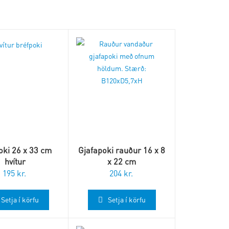
oki 26 x 33 cm
Gjafapoki rauður 16 x 8
hvítur
x 22 cm
195
kr.
204
kr.
Setja í körfu
Setja í körfu