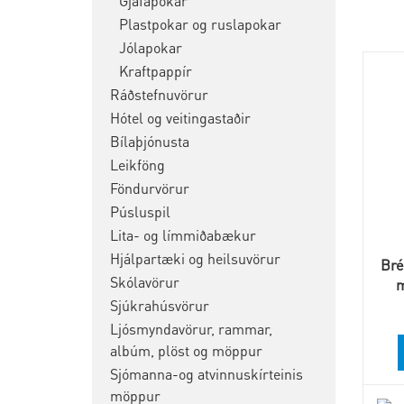
Gjafapokar
Plastpokar og ruslapokar
Jólapokar
Kraftpappír
Ráðstefnuvörur
Hótel og veitingastaðir
Bílaþjónusta
Leikföng
Föndurvörur
Púsluspil
Lita- og límmiðabækur
Hjálpartæki og heilsuvörur
Bré
Skólavörur
m
Sjúkrahúsvörur
Ljósmyndavörur, rammar,
albúm, plöst og möppur
Sjómanna-og atvinnuskírteinis
möppur