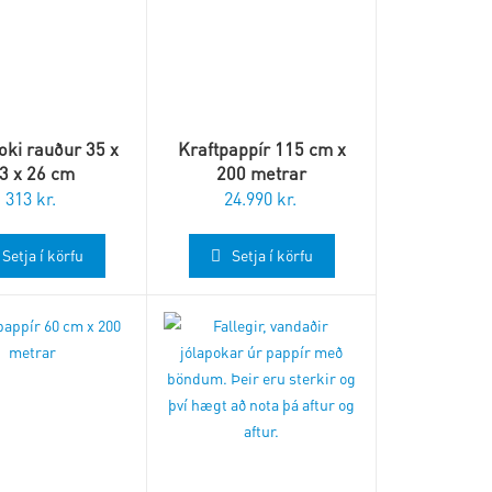
oki rauður 35 x
Kraftpappír 115 cm x
3 x 26 cm
200 metrar
313
kr.
24.990
kr.
Setja í körfu
Setja í körfu