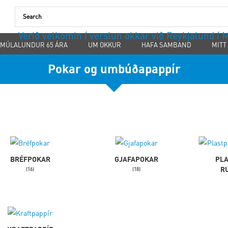
Verið velkomin í verslun okkar við Reykjalund í
MÚLALUNDUR 65 ÁRA
UM OKKUR
HAFA SAMBAND
MITT
Pokar og umbúðapappír
BRÉFPOKAR
GJAFAPOKAR
PLA
R
(16)
(18)