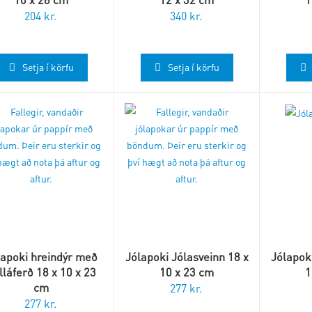
204
kr.
340
kr.
Setja í körfu
Setja í körfu
lapoki hreindýr með
Jólapoki Jólasveinn 18 x
Jólapoki
lláferð 18 x 10 x 23
10 x 23 cm
1
cm
277
kr.
277
kr.