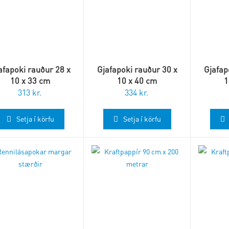
afapoki rauður 28 x
Gjafapoki rauður 30 x
Gjafap
10 x 33 cm
10 x 40 cm
1
313
kr.
334
kr.
Setja í körfu
Setja í körfu