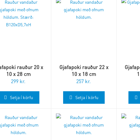
afapoki rauður 20 x
Gjafapoki rauður 22 x
Gjafap
10 x 28 cm
10 x 18 cm
1
299
kr.
257
kr.
Setja í körfu
Setja í körfu