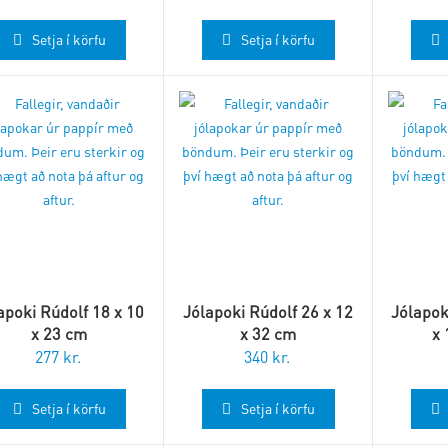
Setja í körfu
Setja í körfu
apoki Rúdolf 18 x 10
Jólapoki Rúdolf 26 x 12
Jólapok
x 23 cm
x 32 cm
x 
277
kr.
340
kr.
Setja í körfu
Setja í körfu