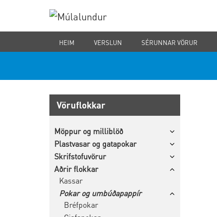
HEIM
VERSLUN
SÉRUNNAR VÖRUR
Vöruflokkar
Möppur og milliblöð
Plastvasar og gatapokar
Skrifstofuvörur
Aðrir flokkar
Kassar
Pokar og umbúðapappír
Bréfpokar