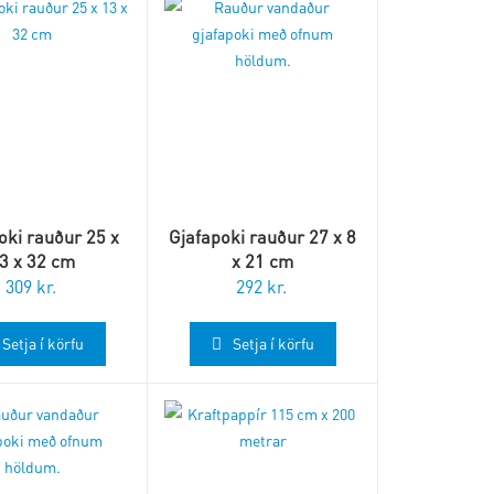
oki rauður 25 x
Gjafapoki rauður 27 x 8
3 x 32 cm
x 21 cm
309
kr.
292
kr.
Setja í körfu
Setja í körfu