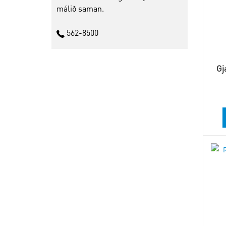
málið saman.
562-8500
Gj