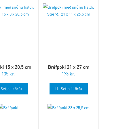
ki 15 x 20,5 cm
Bréfpoki 21 x 27 cm
135
kr.
173
kr.
Setja í körfu
Setja í körfu