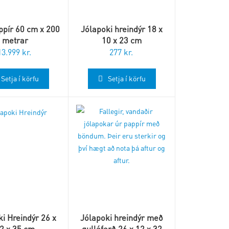
ppír 60 cm x 200
Jólapoki hreindýr 18 x
metrar
10 x 23 cm
13.999
kr.
277
kr.
Setja í körfu
Setja í körfu
i Hreindýr 26 x
Jólapoki hreindýr með
2 x 35 cm
gulláferð 26 x 12 x 32