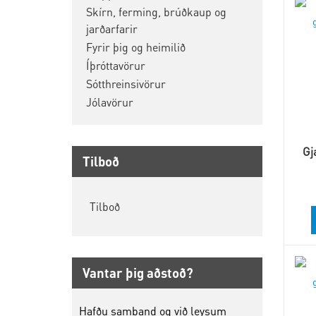
Skírn, ferming, brúðkaup og
jarðarfarir
Fyrir þig og heimilið
Íþróttavörur
Sótthreinsivörur
Jólavörur
Gj
Tilboð
Tilboð
Vantar þig aðstoð?
Hafðu samband og við leysum