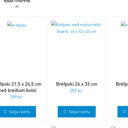
KRAFTPAPPÍR
(4)
fpoki 21,5 x 26,5 cm
Bréfpoki 26 x 33 cm
Bréfp
eð breiðum botni
257
kr.
199
kr.
Setja í körfu
Setja í körfu