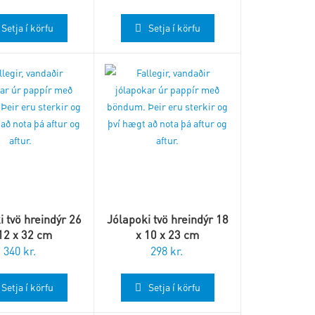
Setja í körfu
Setja í körfu
i tvö hreindýr 26
Jólapoki tvö hreindýr 18
12 x 32 cm
x 10 x 23 cm
340
kr.
298
kr.
Setja í körfu
Setja í körfu