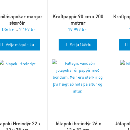
nilásapokar margar
Kraftpappír 90 cm x 200
Kraftpa
stærðir
metrar
.136
kr.
2.157
kr.
19.999
kr.
Price
–
range:
1.136 kr.
Velja möguleika
Setja í körfu
through
2.157 kr.
lapoki Hreindýr 22 x
Jólapoki hreindýr 26 x
Jólapok
10 x 28 cm
12 x 32 cm
1