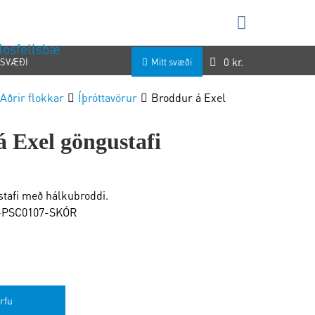
 Mosfellsbæ
0
kr.
 SVÆÐI
Mitt svæði
Aðrir flokkar
Íþróttavörur
Broddur á Exel
 Exel göngustafi
stafi með hálkubroddi.
-PSC0107-SKÓR
örfu