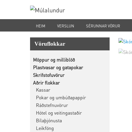
HEIM
VERSLUN
SÉRUNNAR VÖRUR
Vöruflokkar
Möppur og milliblöð
Plastvasar og gatapokar
Skrifstofuvörur
Aðrir flokkar
Kassar
Pokar og umbúðapappír
Ráðstefnuvörur
Hótel og veitingastaðir
Bílaþjónusta
Leikföng