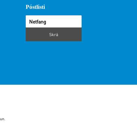
Póstlisti
i
un.