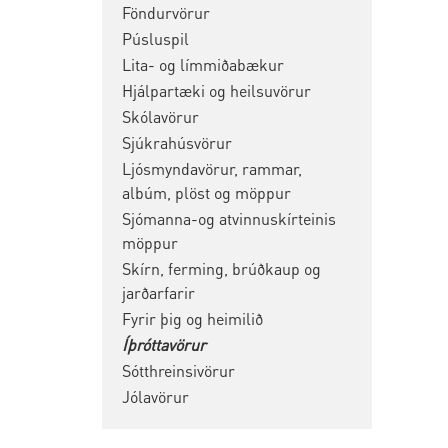
Föndurvörur
Púsluspil
Lita- og límmiðabækur
Hjálpartæki og heilsuvörur
Skólavörur
Sjúkrahúsvörur
Ljósmyndavörur, rammar,
albúm, plöst og möppur
Sjómanna-og atvinnuskírteinis
möppur
Skírn, ferming, brúðkaup og
jarðarfarir
Fyrir þig og heimilið
Íþróttavörur
Sótthreinsivörur
Jólavörur