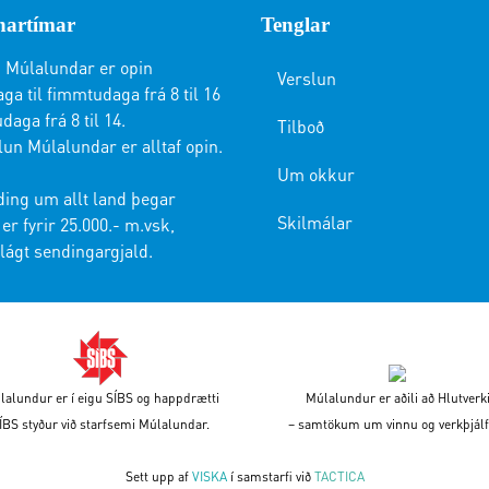
artímar
Tenglar
 Múlalundar er opin
Verslun
a til fimmtudaga frá 8 til 16
daga frá 8 til 14.
Tilboð
lun Múlalundar er alltaf opin.
Um okkur
ding um allt land þegar
Skilmálar
er fyrir 25.000.- m.vsk,
lágt sendingargjald.
lalundur er í eigu SÍBS og happdrætti
Múlalundur er aðili að Hlutverk
ÍBS styður við starfsemi Múlalundar.
– samtökum um vinnu og verkþjálf
Sett upp af
VISKA
í samstarfi við
TACTICA