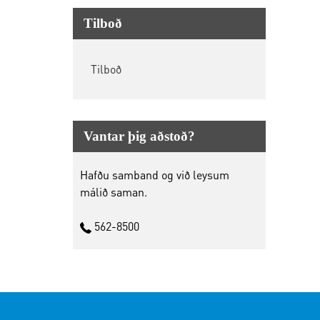
Tilboð
Tilboð
Vantar þig aðstoð?
Hafðu samband og við leysum
málið saman.
562-8500