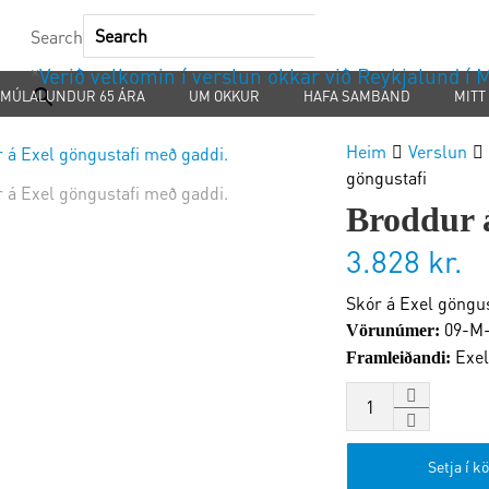
Search
×
Verið velkomin í verslun okkar við Reykjalund í
MÚLALUNDUR 65 ÁRA
UM OKKUR
HAFA SAMBAND
MITT
Heim
Verslun
göngustafi
Broddur á
3.828
kr.
Skór á Exel göngu
09-M
Vörunúmer:
Exel
Framleiðandi:
Setja í k