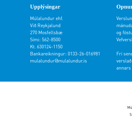
Upplýsingar
Opnun
Múlalundur ehf.
Verslun
Við Reykjalund
mánudag
270 Mosfellsbæ
og föstu
Sími: 562-8500
Vefvers
Kt. 630124-1150
Bankareikningur: 0133-26-016981
Frí sen
mulalundur@mulalundur.is
verslað 
annars 
Mú
S