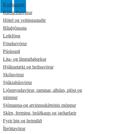
Kraftpappír
Ráðstefnuvörur
Hótel og veitingastaðir
Bílaþjónusta
Leikföng
Föndurvörur
Púsluspil
Lita- og límmiðabækur
Hjálpartæki og heilsuvörur
Skólavörur
Sjúkrahúsvörur
Ljósmyndavörur, rammar, albúm, plöst og
möppur
Sjómanna-og atvinnuskírteinis möppur
Skírn, ferming, brúðkaup og jarðarfarir
Fyrir þig og heimilið
Íþróttavörur