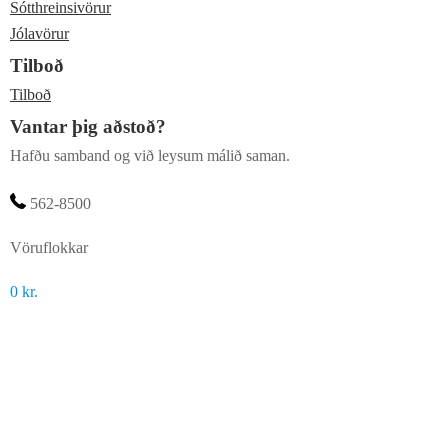
Sótthreinsivörur
Jólavörur
Tilboð
Tilboð
Vantar þig aðstoð?
Hafðu samband og við leysum málið saman.
562-8500
Vöruflokkar
0
kr.