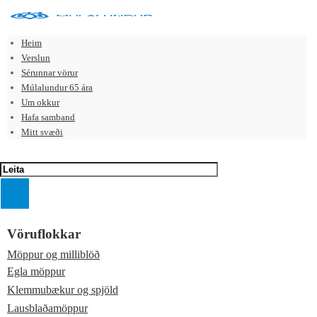
Heim
Verslun
Sérunnar vörur
Múlalundur 65 ára
Um okkur
Hafa samband
Mitt svæði
Vöruflokkar
Möppur og milliblöð
Egla möppur
Klemmubækur og spjöld
Lausblaðamöppur