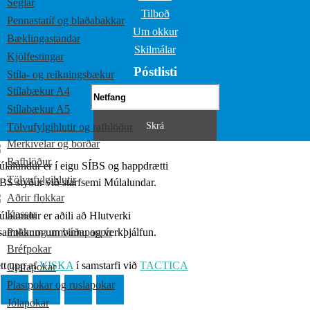
Seglar
Tilboð
Pennastatíf og blaðabakkar
Um okkur
Bæklingastandar
Skilmálar
Kjölfestingar
Póstlisti
Stíla- og reikningsbækur
Stílabækur A4
Stílabækur A5
Tölvufylgihlutir og rafhlöður
Merkivélar og borðar
Rafhlöður
lalundur er í eigu SÍBS og happdrætti
Tölvufylgihlutir
BS styður við starfsemi Múlalundar.
Aðrir flokkar
Kassar
lalundur er aðili að Hlutverki
samtökum um vinnu og verkþjálfun.
Pokar og umbúðapappír
Bréfpokar
tt upp af
VISKA
í samstarfi við
TACTICA
Gjafapokar
Plastpokar og ruslapokar
Jólapokar