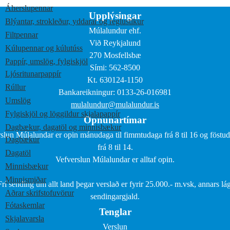
Áherslupennar
Upplýsingar
Blýantar, strokleður, yddarar og reglustikur
Múlalundur ehf.
Filtpennar
Við Reykjalund
Kúlupennar og kúlutúss
270 Mosfellsbæ
Pappír, umslög, fylgiskjöl
Sími: 562-8500
Ljósritunarpappír
Kt. 630124-1150
Rúllur
Bankareikningur: 0133-26-016981
Umslög
mulalundur@mulalundur.is
Fylgiskjöl og löggildur skjalapappír
Opnunartímar
Dagbækur, dagatöl og minnisbækur
slun Múlalundar er opin mánudaga til fimmtudaga frá 8 til 16 og föstu
Dagbækur
frá 8 til 14.
Dagatöl
Vefverslun Múlalundar er alltaf opin.
Minnisbækur
Minnismiðar
Frí sending um allt land þegar verslað er fyrir 25.000.- m.vsk, annars lág
Aðrar skrifstofuvörur
sendingargjald.
Fótaskemlar
Tenglar
Skjalavarsla
Verslun