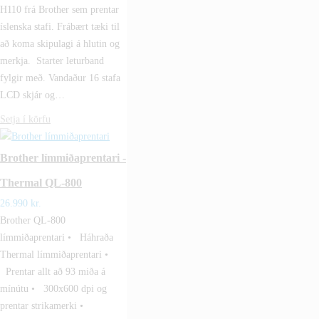
H110 frá Brother sem prentar
íslenska stafi. Frábært tæki til
að koma skipulagi á hlutin og
merkja. Starter leturband
fylgir með. Vandaður 16 stafa
LCD skjár og…
Setja í körfu
Brother límmiðaprentari -
Thermal QL-800
26.990
kr.
Brother QL-800
límmiðaprentari • Háhraða
Thermal límmiðaprentari •
Prentar allt að 93 miða á
mínútu • 300x600 dpi og
prentar strikamerki •