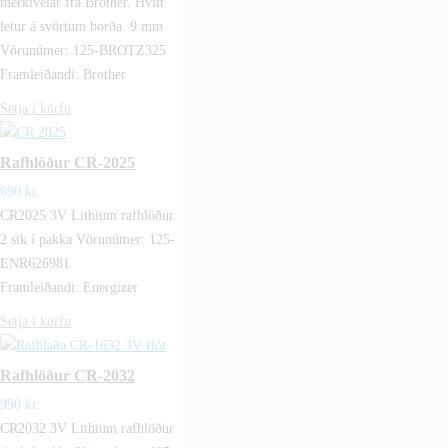
merkivélar frá Brother. Hvítt
letur á svörtum borða. 9 mm
Vörunúmer: 125-BROTZ325
Framleiðandi: Brother
Setja í körfu
Rafhlöður CR-2025
690
kr.
CR2025 3V Lithium rafhlöður
2 stk í pakka Vörunúmer: 125-
ENR626981
Framleiðandi: Energizer
Setja í körfu
Rafhlöður CR-2032
990
kr.
CR2032 3V Lithium rafhlöður