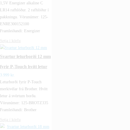
1,5V Energizer alkaline C
LR14 rafhlöður. 2 rafhlöður í
pakkningu. Vörunúmer: 125-
ENRE300152100
Framleiðandi: Energizer
Setja í körfu
Svartur leturborði 12 mm
fyrir P-Touch hvítt letur
3.999
kr.
Leturborði fyrir P-Touch
merkivélar frá Brother. Hvítt
letur á svörtum borða.
Vörunúmer: 125-BROTZ335
Framleiðandi: Brother
Setja í körfu