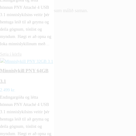
Endingargóða og létta
Vantar þig aðstoð?
hönnun PNY Attaché 4 USB
Hafðu samband og við leysum málið saman.
3.1 minnislykilsins veitir þér
hentuga leið til að geyma og
562-8500
deila gögnum, tónlist og
myndum. Hægt er að opna og
Vöruflokkar
loka minnislykilinum með…
0
kr.
Setja í körfu
Minnislykill PNY 64GB
3.1
2.499
kr.
Endingargóða og létta
hönnun PNY Attaché 4 USB
3.1 minnislykilsins veitir þér
hentuga leið til að geyma og
deila gögnum, tónlist og
myndum. Hægt er að opna og