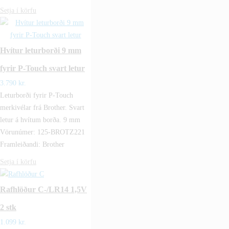
Setja í körfu
Hvítur leturborði 9 mm
fyrir P-Touch svart letur
3.790
kr.
Leturborði fyrir P-Touch
merkivélar frá Brother. Svart
letur á hvítum borða. 9 mm
Vörunúmer: 125-BROTZ221
Framleiðandi: Brother
Setja í körfu
Rafhlöður C-/LR14 1,5V
2 stk
1.099
kr.