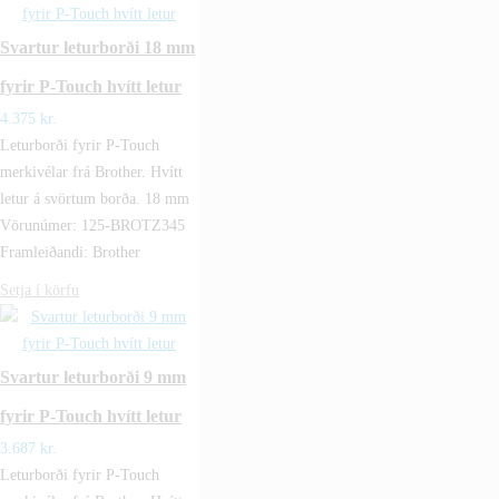
Svartur leturborði 18 mm
fyrir P-Touch hvítt letur
4.375
kr.
Leturborði fyrir P-Touch
merkivélar frá Brother. Hvítt
letur á svörtum borða. 18 mm
Vörunúmer: 125-BROTZ345
Framleiðandi: Brother
Setja í körfu
Svartur leturborði 9 mm
fyrir P-Touch hvítt letur
3.687
kr.
Leturborði fyrir P-Touch