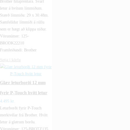
Brother hitaprentara. Svart
letur á hvítum límmiðum.
Stærð límmiða: 29 x 30.48m.
Samfelldur límmiði á rúllu
sem er hægt að klippa niður.
Vörunúmer: 125-
BRODK22210
Framleiðandi: Brother
Setja í körfu
Glær leturborði 12 mm
fyrir P-Touch hvítt letur
4.495
kr.
Leturborði fyrir P-Touch
merkivélar frá Brother. Hvítt
letur á glærum borða.
Vörunúmer: 125-BROTZ135