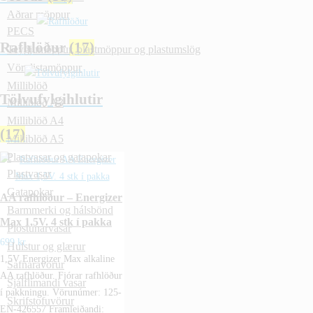
Aðrar möppur
PECS
Rafhlöður
(17)
Teygjumöppur, plastmöppur og plastumslög
Vörulistamöppur
Milliblöð
Tölvufylgihlutir
Milliblöð A3
Milliblöð A4
(17)
Milliblöð A5
Plastvasar og gatapokar
Plastvasar
Gatapokar
AA rafhlöður – Energizer
Barmmerki og hálsbönd
Max 1,5V. 4 stk í pakka
Plöstunarvasar
699
kr.
Hulstur og glærur
1,5V Energizer Max alkaline
Safnaravörur
AA rafhlöður. Fjórar rafhlöður
Sjálflímandi vasar
í pakkningu. Vörunúmer: 125-
Skrifstofuvörur
EN-426557 Framleiðandi: