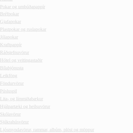
Pokar og umbúðapappír
Bréfpokar
Gjafapokar
Plastpokar og ruslapokar
Jólapokar
Kraftpappír
Ráðstefnuvörur
Hótel og veitingastaðir
Bílaþjónusta
Leikföng
Föndurvörur
Púsluspil
Lita- og límmiðabækur
Hjálpartæki og heilsuvörur
Skólavörur
Sjúkrahúsvörur
Ljósmyndavörur, rammar, albúm, plöst og möppur