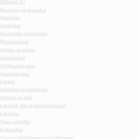
Milliblöð A5
Plastvasar og gatapokar
Plastvasar
Gatapokar
Barmmerki og hálsbönd
Plöstunarvasar
Hulstur og glærur
Safnaravörur
Sjálflímandi vasar
Skrifstofuvörur
Gatarar
Hálsbönd og barmmerki
Heftarar og hefti
Límbönd, lím og límbandsstandar
Límmiðar
Skæri og hnífar
Reiknivélar
Teygjur, bréfaklemmur og töflupinnar