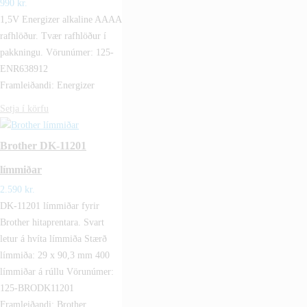
990
kr.
1,5V Energizer alkaline AAAA
rafhlöður. Tvær rafhlöður í
pakkningu. Vörunúmer: 125-
ENR638912
Framleiðandi: Energizer
Setja í körfu
Brother DK-11201
límmiðar
2.590
kr.
DK-11201 límmiðar fyrir
Brother hitaprentara. Svart
letur á hvíta límmiða Stærð
límmiða: 29 x 90,3 mm 400
límmiðar á rúllu Vörunúmer:
125-BRODK11201
Framleiðandi: Brother