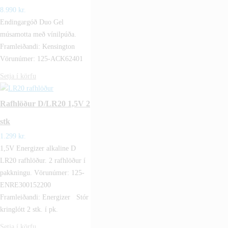
8.990
kr.
Endingargóð Duo Gel
músamotta með vínilpúða.
Framleiðandi: Kensington
Vörunúmer: 125-ACK62401
Setja í körfu
Rafhlöður D/LR20 1,5V 2
stk
1.299
kr.
1,5V Energizer alkaline D
LR20 rafhlöður. 2 rafhlöður í
pakkningu. Vörunúmer: 125-
ENRE300152200
Framleiðandi: Energizer Stór
kringlótt 2 stk. í pk.
Setja í körfu