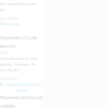
loka minnislykilinum með
því…
Setja í körfu
Músarmotta 175 x 240
mm svört
899
kr.
Svört músarmotta úr mjúku
plastefni. Vörunúmer: 30-
1024-NLUPA
Setja í körfu
Músarmotta með Duo Gel
vínilpúða