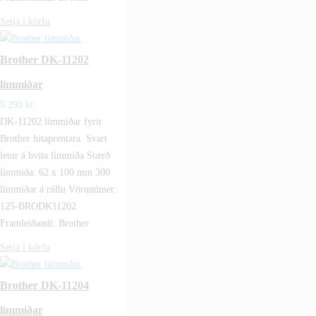
Setja í körfu
Brother DK-11202
límmiðar
5.290
kr.
DK-11202 límmiðar fyrir
Brother hitaprentara. Svart
letur á hvíta límmiða Stærð
límmiða: 62 x 100 mm 300
límmiðar á rúllu Vörunúmer:
125-BRODK11202
Framleiðandi: Brother
Setja í körfu
Brother DK-11204
límmiðar