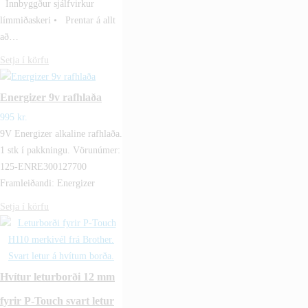
Innbyggður sjálfvirkur
límmiðaskeri • Prentar á allt
að…
Setja í körfu
Energizer 9v rafhlaða
995
kr.
9V Energizer alkaline rafhlaða.
1 stk í pakkningu. Vörunúmer:
125-ENRE300127700
Framleiðandi: Energizer
Setja í körfu
Hvítur leturborði 12 mm
fyrir P-Touch svart letur