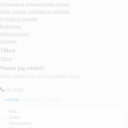
Sjómanna-og atvinnuskírteinis möppur
Skírn, ferming, brúðkaup og jarðarfarir
Fyrir þig og heimilið
Íþróttavörur
Sótthreinsivörur
Jólavörur
Tilboð
Tilboð
Vantar þig aðstoð?
Hafðu samband og við leysum málið saman.
562-8500
Heim
Verslun
Sérunnar vörur