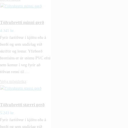
Tölvubretti minni gerð
4.341
kr.
Fyrir fartölvur í kjöltu eða á
borði og sem undirlag við
skriftir og lestur. Yfirborð
brettisins er úr stömu PVC efni
sem kemur í veg fyrir að
tölvan renni til.…
Velja möguleika
Tölvubretti stærri gerð
5.243
kr.
Fyrir fartölvur í kjöltu eða á
borði og sem undirlag við