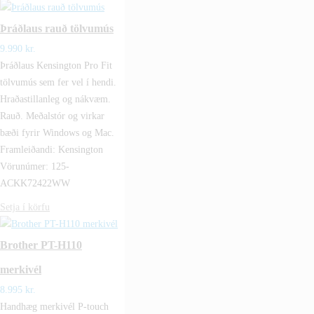
Þráðlaus rauð tölvumús
9.990
kr.
Þráðlaus Kensington Pro Fit
tölvumús sem fer vel í hendi.
Hraðastillanleg og nákvæm.
Rauð. Meðalstór og virkar
bæði fyrir Windows og Mac.
Framleiðandi: Kensington
Vörunúmer: 125-
ACKK72422WW
Setja í körfu
Brother PT-H110
merkivél
8.995
kr.
Handhæg merkivél P-touch