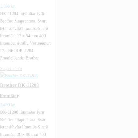
1.695
kr.
DK-11204 límmiðar fyrir
Brother hitaprentara. Svart
letur á hvíta límmiða Stærð
límmiða: 17 x 54 mm 400
límmiðar á rúllu Vörunúmer:
125-BRODK11204
Framleiðandi: Brother
Setja í körfu
Brother DK-11208
límmiðar
3.490
kr.
DK-11208 límmiðar fyrir
Brother hitaprentara. Svart
letur á hvíta límmiða Stærð
límmiða: 38 x 90 mm 400