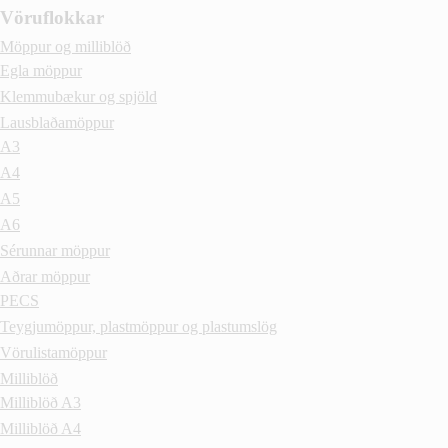
Vöruflokkar
Möppur og milliblöð
Egla möppur
Klemmubækur og spjöld
Lausblaðamöppur
A3
A4
A5
A6
Sérunnar möppur
Aðrar möppur
PECS
Teygjumöppur, plastmöppur og plastumslög
Vörulistamöppur
Milliblöð
Milliblöð A3
Milliblöð A4