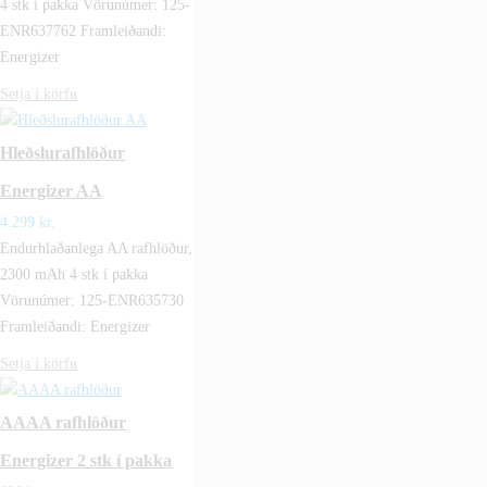
4 stk í pakka Vörunúmer: 125-
ENR637762 Framleiðandi:
Energizer
Setja í körfu
Hleðslurafhlöður
Energizer AA
4.299
kr.
Endurhlaðanlega AA rafhlöður,
2300 mAh 4 stk í pakka
Vörunúmer: 125-ENR635730
Framleiðandi: Energizer
Setja í körfu
AAAA rafhlöður
Energizer 2 stk í pakka