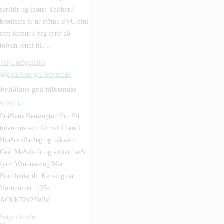
skriftir og lestur. Yfirborð
brettisins er úr stömu PVC efni
sem kemur í veg fyrir að
tölvan renni til.…
Velja möguleika
Þráðlaus grá tölvumús
9.990
kr.
Þráðlaus Kensington Pro Fit
tölvumús sem fer vel í hendi.
Hraðastillanleg og nákvæm.
Grá. Meðalstór og virkar bæði
fyrir Windows og Mac.
Framleiðandi: Kensington
Vörunúmer: 125-
ACKK72423WW
Setja í körfu