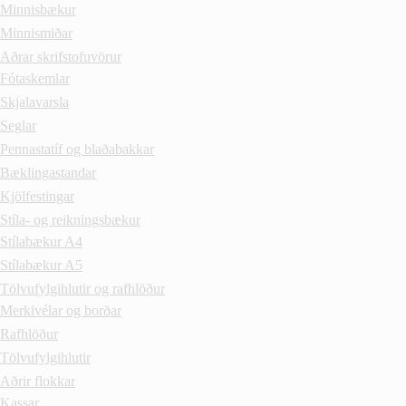
Minnisbækur
Minnismiðar
Aðrar skrifstofuvörur
Fótaskemlar
Skjalavarsla
Seglar
Pennastatíf og blaðabakkar
Bæklingastandar
Kjölfestingar
Stíla- og reikningsbækur
Stílabækur A4
Stílabækur A5
Tölvufylgihlutir og rafhlöður
Merkivélar og borðar
Rafhlöður
Tölvufylgihlutir
Aðrir flokkar
Kassar