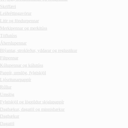
Skriffæri
Leiðréttingavörur
Litir og föndurpennar
Merkipennar og merkitúss
Töflutúss
Áherslupennar
Blýantar, strokleður, yddarar og reglustikur
Filtpennar
Kúlupennar og kúlutúss
Pappír, umslög, fylgiskjöl
Ljósritunarpappír
Rúllur
Umslög
Fylgiskjöl og löggildur skjalapappír
Dagbækur, dagatöl og minnisbækur
Dagbækur
Dagatöl