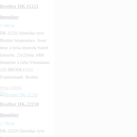
Brother DK-11221
límmiðar
3.490
kr.
DK-11221 límmiðar fyrir
Brother hitaprentara. Svart
letur á hvíta límmiða Stærð
límmiða: 23x23mm 1000
límmiðar á rúllu Vörunúmer:
125-BRODK11221
Framleiðandi: Brother
Setja í körfu
Brother DK-22210
límmiðar
2.790
kr.
DK-22210 límmiðar fyrir