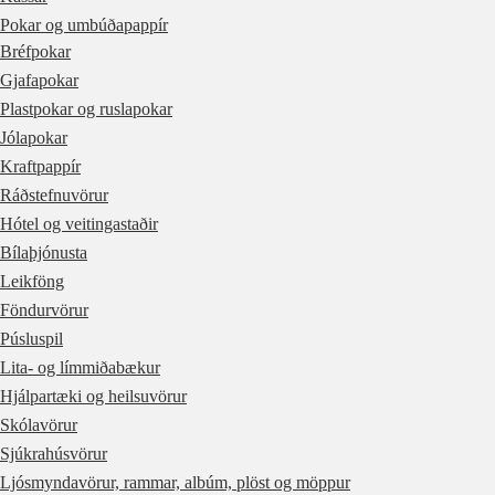
Pokar og umbúðapappír
Bréfpokar
Gjafapokar
Plastpokar og ruslapokar
Jólapokar
Kraftpappír
Ráðstefnuvörur
Hótel og veitingastaðir
Bílaþjónusta
Leikföng
Föndurvörur
Púsluspil
Lita- og límmiðabækur
Hjálpartæki og heilsuvörur
Skólavörur
Sjúkrahúsvörur
Ljósmyndavörur, rammar, albúm, plöst og möppur