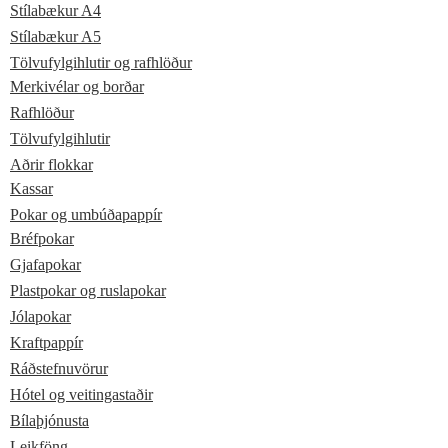
Stílabækur A4
Stílabækur A5
Tölvufylgihlutir og rafhlöður
Merkivélar og borðar
Rafhlöður
Tölvufylgihlutir
Aðrir flokkar
Kassar
Pokar og umbúðapappír
Bréfpokar
Gjafapokar
Plastpokar og ruslapokar
Jólapokar
Kraftpappír
Ráðstefnuvörur
Hótel og veitingastaðir
Bílaþjónusta
Leikföng