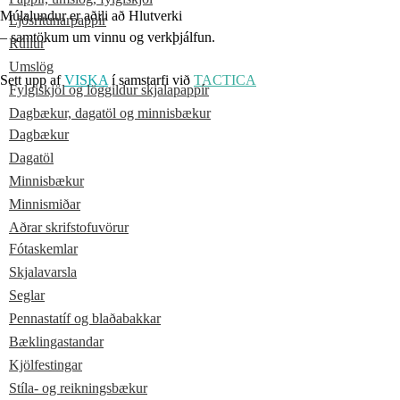
Múlalundur er aðili að Hlutverki
Ljósritunarpappír
– samtökum um vinnu og verkþjálfun.
Rúllur
Umslög
Sett upp af
VISKA
í samstarfi við
TACTICA
Fylgiskjöl og löggildur skjalapappír
Dagbækur, dagatöl og minnisbækur
Dagbækur
Dagatöl
Minnisbækur
Minnismiðar
Aðrar skrifstofuvörur
Fótaskemlar
Skjalavarsla
Seglar
Pennastatíf og blaðabakkar
Bæklingastandar
Kjölfestingar
Stíla- og reikningsbækur