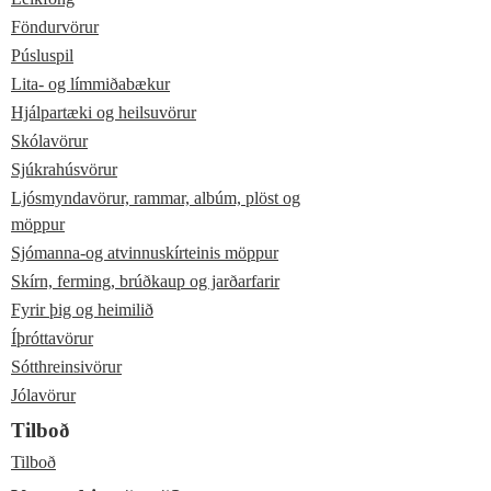
Föndurvörur
Púsluspil
Lita- og límmiðabækur
Hjálpartæki og heilsuvörur
Skólavörur
Sjúkrahúsvörur
Ljósmyndavörur, rammar, albúm, plöst og
möppur
Sjómanna-og atvinnuskírteinis möppur
Skírn, ferming, brúðkaup og jarðarfarir
Fyrir þig og heimilið
Íþróttavörur
Sótthreinsivörur
Jólavörur
Tilboð
Tilboð