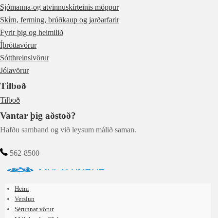
Sjómanna-og atvinnuskírteinis möppur
Skírn, ferming, brúðkaup og jarðarfarir
Fyrir þig og heimilið
Íþróttavörur
Sótthreinsivörur
Jólavörur
Tilboð
Tilboð
Vantar þig aðstoð?
Hafðu samband og við leysum málið saman.
562-8500
Heim
Verslun
Sérunnar vörur