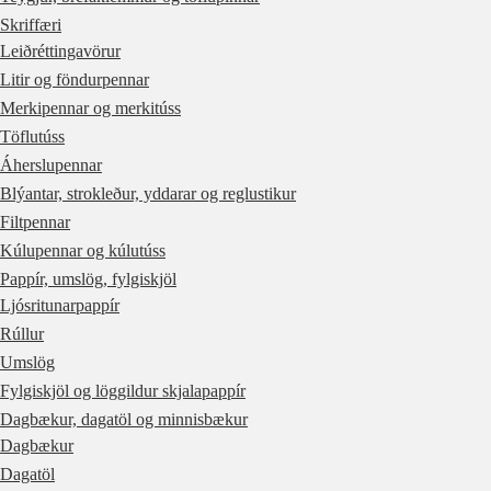
Skriffæri
Leiðréttingavörur
Litir og föndurpennar
Merkipennar og merkitúss
Töflutúss
Áherslupennar
Blýantar, strokleður, yddarar og reglustikur
Filtpennar
Kúlupennar og kúlutúss
Pappír, umslög, fylgiskjöl
Ljósritunarpappír
Rúllur
Umslög
Fylgiskjöl og löggildur skjalapappír
Dagbækur, dagatöl og minnisbækur
Dagbækur
Dagatöl