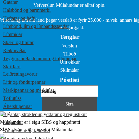
Gatarar
Vefverslun Múlalundar er alltaf opin.
Hálsbönd og barmmerki
Heftarar og hefti
Frí sending um allt land þegar verslað er fyrir 25.000.- m.vsk, annars lág
Límbönd, lím og límbandsstandar
sendingargjald.
Límmiðar
Tenglar
Skæri og hnífar
Verslun
Reiknivélar
Tilboð
Teygjur, bréfaklemmur og töflupinnar
Um okkur
Skriffæri
Skilmálar
Leiðréttingavörur
Póstlisti
Litir og föndurpennar
Merkipennar og merkitúss
Töflutúss
Áherslupennar
Blýantar, strokleður, yddarar og reglustikur
Múlalundur er í eigu SÍBS og happdrætti
Filtpennar
SÍBS styður við starfsemi Múlalundar.
Kúlupennar og kúlutúss
Pappír, umslög, fylgiskjöl