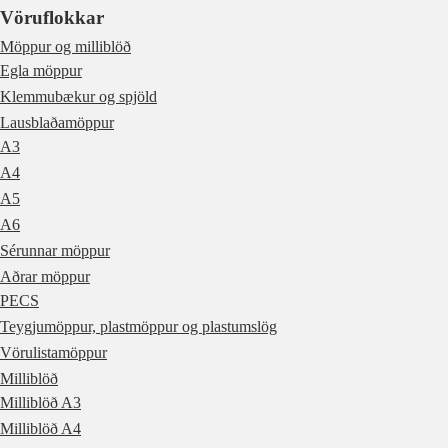
Vöruflokkar
Möppur og milliblöð
Egla möppur
Klemmubækur og spjöld
Lausblaðamöppur
A3
A4
A5
A6
Sérunnar möppur
Aðrar möppur
PECS
Teygjumöppur, plastmöppur og plastumslög
Vörulistamöppur
Milliblöð
Milliblöð A3
Milliblöð A4