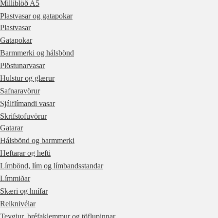
Milliblöð A5
Plastvasar og gatapokar
Plastvasar
Gatapokar
Barmmerki og hálsbönd
Plöstunarvasar
Hulstur og glærur
Safnaravörur
Sjálflímandi vasar
Skrifstofuvörur
Gatarar
Hálsbönd og barmmerki
Heftarar og hefti
Límbönd, lím og límbandsstandar
Límmiðar
Skæri og hnífar
Reiknivélar
Teygjur, bréfaklemmur og töflupinnar