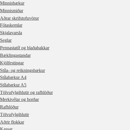
Minnisbækur
Minnismiðar
Aðrar skrifstofuvörur
Fótaskemlar
Skjalavarsla
Seglar
Pennastatíf og blaðabakkar
Bæklingastandar
Kjölfestingar
Stíla- og reikningsbækur
Stílabækur A4
Stílabækur A5
Tölvufylgihlutir og rafhlöður
Merkivélar og borðar
Rafhlöður
Tölvufylgihlutir
Aðrir flokkar
Kassar