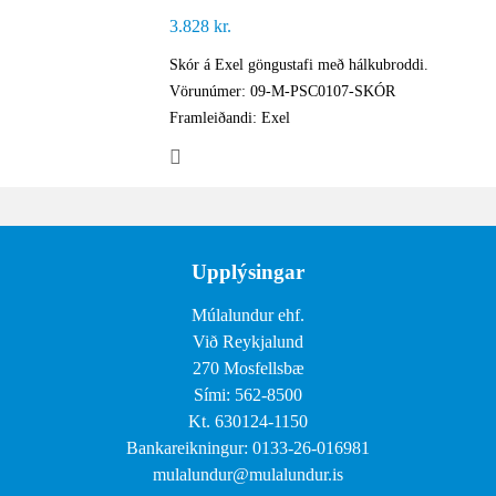
3.828
kr.
Skór á Exel göngustafi með hálkubroddi.
Vörunúmer: 09-M-PSC0107-SKÓR
Framleiðandi: Exel
Upplýsingar
Múlalundur ehf.
Við Reykjalund
270 Mosfellsbæ
Sími: 562-8500
Kt. 630124-1150
Bankareikningur: 0133-26-016981
mulalundur@mulalundur.is