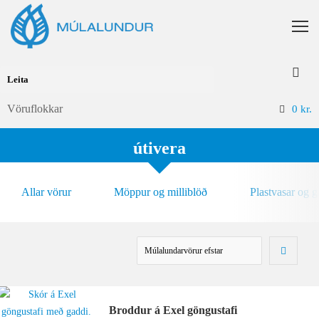
Vöruflokkar
0
kr.
útivera
Allar vörur
Möppur og milliblöð
Plastvasar og 
Broddur á Exel göngustafi