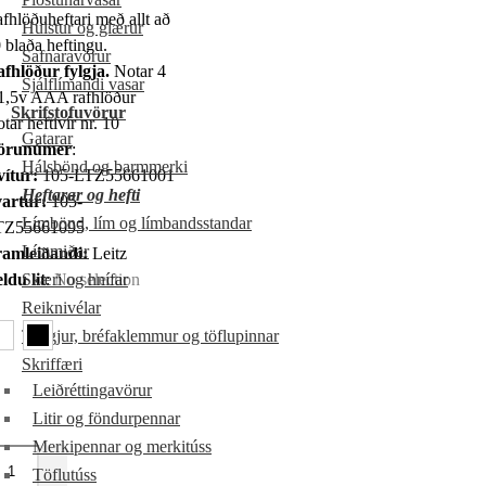
fhlöðuheftari með allt að
Hulstur og glærur
 blaða heftingu.
Safnaravörur
fhlöður fylgja.
Notar 4
Sjálflímandi vasar
1,5v AAA rafhlöður
Skrifstofuvörur
tar heftivír nr. 10
Gatarar
örunúmer
:
Hálsbönd og barmmerki
ítur:
105-LTZ55661001
Heftarar og hefti
artur:
105-
Límbönd, lím og límbandsstandar
TZ55661095
Límmiðar
amleiðandi:
Leitz
ldu lit
Skæri og hnífar
:
No selection
Reiknivélar
Teygjur, bréfaklemmur og töflupinnar
Skriffæri
Leiðréttingavörur
Litir og föndurpennar
Merkipennar og merkitúss
Töflutúss