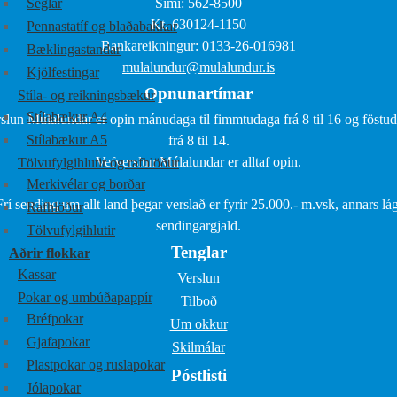
Seglar
Sími: 562-8500
Kt. 630124-1150
Pennastatíf og blaðabakkar
Bankareikningur: 0133-26-016981
Bæklingastandar
mulalundur@mulalundur.is
Kjölfestingar
Opnunartímar
Stíla- og reikningsbækur
Stílabækur A4
slun Múlalundar er opin mánudaga til fimmtudaga frá 8 til 16 og föstu
Stílabækur A5
frá 8 til 14.
Vefverslun Múlalundar er alltaf opin.
Tölvufylgihlutir og rafhlöður
Merkivélar og borðar
Frí sending um allt land þegar verslað er fyrir 25.000.- m.vsk, annars lág
Rafhlöður
sendingargjald.
Tölvufylgihlutir
Tenglar
Aðrir flokkar
Kassar
Verslun
Pokar og umbúðapappír
Tilboð
Bréfpokar
Um okkur
Gjafapokar
Skilmálar
Plastpokar og ruslapokar
Póstlisti
Jólapokar