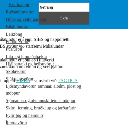
Kraftpappír
Ráðstefnuvörur
Hótel og veitingastaðir
Bílaþjónusta
Leikföng
lalundur er í eigu SÍBS og happdrætti
Föndurvörur
BS styður við starfsemi Múlalundar.
Púsluspil
Lita- og límmiðabækur
lalundur er aðili að Hlutverki
Hjálpartæki og heilsuvörur
samtökum um vinnu og verkþjálfun.
Skólavörur
Sjúkrahúsvörur
tt upp af
VISKA
í samstarfi við
TACTICA
Ljósmyndavörur, rammar, albúm, plöst og
möppur
Sjómanna-og atvinnuskírteinis möppur
Skírn, ferming, brúðkaup og jarðarfarir
Fyrir þig og heimilið
Íþróttavörur