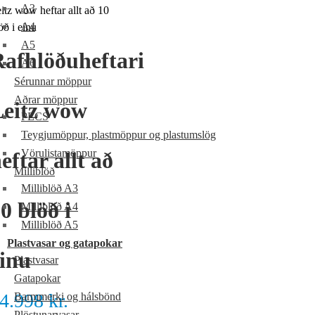
A3
itz wow heftar allt að 10
A4
öð i einu
A5
afhlöðuheftari
A6
Sérunnar möppur
Aðrar möppur
Leitz wow
PECS
Teygjumöppur, plastmöppur og plastumslög
Vörulistamöppur
eftar allt að
Milliblöð
Milliblöð A3
0 blöð i
Milliblöð A4
Milliblöð A5
Plastvasar og gatapokar
inu
Plastvasar
Gatapokar
4.998
kr.
Barmmerki og hálsbönd
Plöstunarvasar