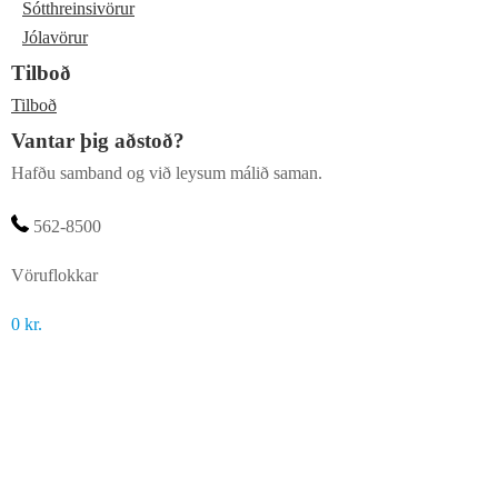
Sótthreinsivörur
Jólavörur
Tilboð
Tilboð
Vantar þig aðstoð?
Hafðu samband og við leysum málið saman.
562-8500
Vöruflokkar
0
kr.