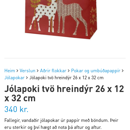
Heim
Verslun
Aðrir flokkar
Pokar og umbúðapappír
Jólapokar
Jólapoki tvö hreindýr 26 x 12 x 32 cm
Jólapoki tvö hreindýr 26 x 12
x 32 cm
340
kr.
Fallegir, vandaðir jólapokar úr pappír með böndum. Þeir
eru sterkir og því hægt að nota þá aftur og aftur.