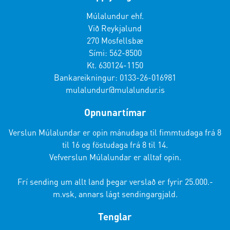
Múlalundur ehf.
Við Reykjalund
270 Mosfellsbæ
Sími: 562-8500
Kt. 630124-1150
Bankareikningur: 0133-26-016981
mulalundur@mulalundur.is
Opnunartímar
Verslun Múlalundar er opin mánudaga til fimmtudaga frá 8
til 16 og föstudaga frá 8 til 14.
Vefverslun Múlalundar er alltaf opin.
Frí sending um allt land þegar verslað er fyrir 25.000.-
m.vsk, annars lágt sendingargjald.
Tenglar