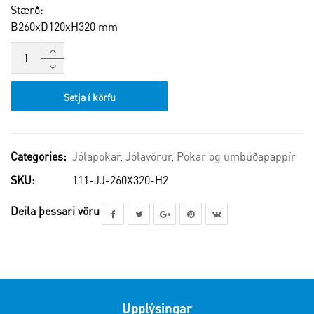
Stærð:
B260xD120xH320 mm
Setja í körfu
Categories:
Jólapokar
,
Jólavörur
,
Pokar og umbúðapappír
SKU:
111-JJ-260X320-H2
Deila þessari vöru
Upplýsingar