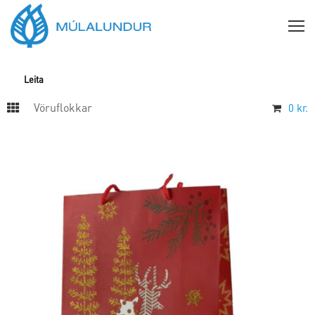
Vöruflokkar
0
kr.