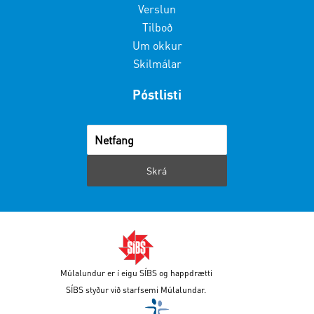
Verslun
Tilboð
Um okkur
Skilmálar
Póstlisti
Múlalundur er í eigu SÍBS og happdrætti
SÍBS styður við starfsemi Múlalundar.