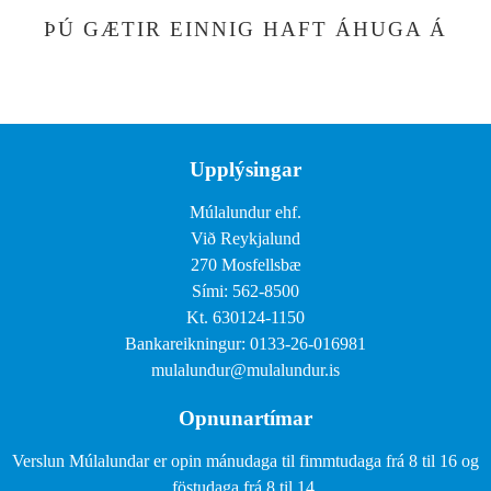
ÞÚ GÆTIR EINNIG HAFT ÁHUGA Á
Upplýsingar
Múlalundur ehf.
Við Reykjalund
270 Mosfellsbæ
Sími: 562-8500
Kt. 630124-1150
Bankareikningur: 0133-26-016981
mulalundur@mulalundur.is
Opnunartímar
Verslun Múlalundar er opin mánudaga til fimmtudaga frá 8 til 16 og
föstudaga frá 8 til 14.