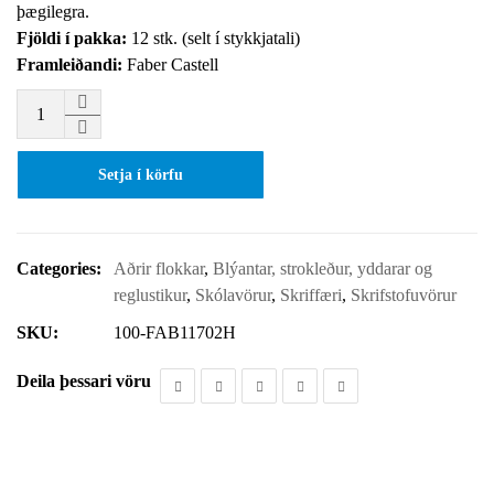
þægilegra.
Fjöldi í pakka:
12 stk. (selt í stykkjatali)
Framleiðandi:
Faber Castell
Setja í körfu
Categories:
Aðrir flokkar
,
Blýantar, strokleður, yddarar og
reglustikur
,
Skólavörur
,
Skriffæri
,
Skrifstofuvörur
SKU:
100-FAB11702H
Deila þessari vöru