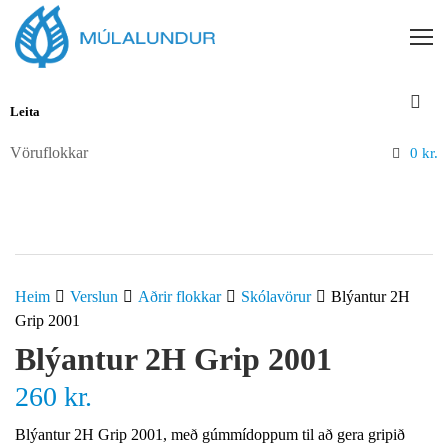
Vöruflokkar
0
kr.
Heim
Verslun
Aðrir flokkar
Skólavörur
Blýantur 2H
Grip 2001
Blýantur 2H Grip 2001
260
kr.
Blýantur 2H Grip 2001, með gúmmídoppum til að gera gripið