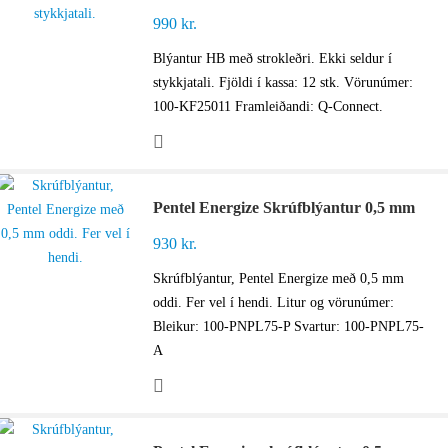
990
kr.
Blýantur HB með strokleðri. Ekki seldur í
stykkjatali. Fjöldi í kassa: 12 stk. Vörunúmer:
100-KF25011 Framleiðandi: Q-Connect.
Pentel Energize Skrúfblýantur 0,5 mm
930
kr.
Skrúfblýantur, Pentel Energize með 0,5 mm
oddi. Fer vel í hendi. Litur og vörunúmer:
Bleikur: 100-PNPL75-P Svartur: 100-PNPL75-
A