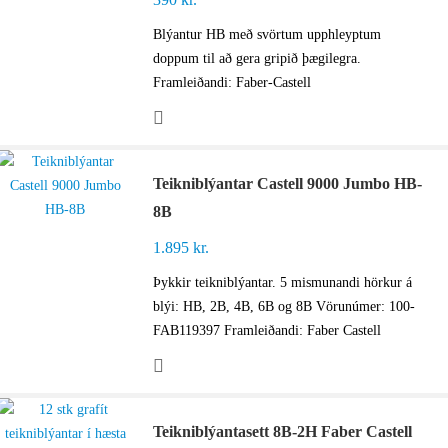
Blýantur HB með svörtum upphleyptum
doppum til að gera gripið þægilegra.
Framleiðandi: Faber-Castell
Teikniblýantar Castell 9000 Jumbo HB-
8B
1.895
kr.
Þykkir teikniblýantar. 5 mismunandi hörkur á
blýi: HB, 2B, 4B, 6B og 8B Vörunúmer: 100-
FAB119397 Framleiðandi: Faber Castell
Teikniblýantasett 8B-2H Faber Castell