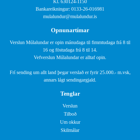
Kt. 630124-1150
Bankareikningur: 0133-26-016981
mulalundur@mulalundur.is
Opnunartímar
Verslun Múlalundar er opin mánudaga til fimmtudaga frá 8 til
16 og föstudaga frá 8 til 14.
Vefverslun Múlalundar er alltaf opin.
Frí sending um allt land þegar verslað er fyrir 25.000.- m.vsk,
annars lágt sendingargjald.
Tenglar
Verslun
Tilboð
Um okkur
Skilmálar