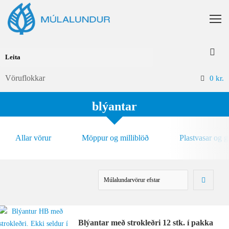
Vöruflokkar
0
kr.
blýantar
Allar vörur
Möppur og milliblöð
Plastvasar og 
Blýantar með strokleðri 12 stk. í pakka