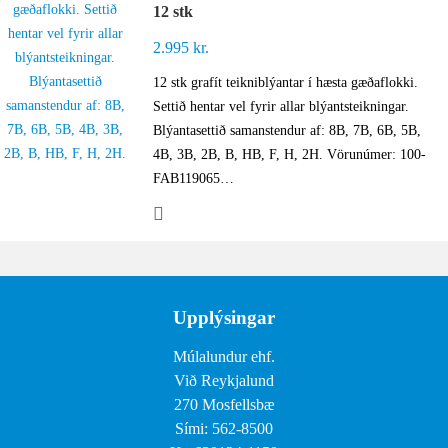
12 stk
2.995
kr.
12 stk grafít teikniblýantar í hæsta gæðaflokki.
Settið hentar vel fyrir allar blýantsteikningar.
Blýantasettið samanstendur af: 8B, 7B, 6B, 5B,
4B, 3B, 2B, B, HB, F, H, 2H. Vörunúmer: 100-
FAB119065…
Upplýsingar
Múlalundur ehf.
Við Reykjalund
270 Mosfellsbæ
Sími: 562-8500