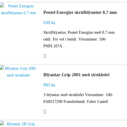
Pentel Energize skrúfblýantur 0,7 mm
630
kr.
Skrúfblýantur, Pentel Energize með 0,7 mm
oddi. Fer vel í hendi. Vörunúmer: 100-
PNPL107A
Blýantar Grip 2001 með strokleðri
995
kr.
3 blýantar með strokleðri Vörunúmer: 100-
FAB117298 Framleiðandi: Faber Castell