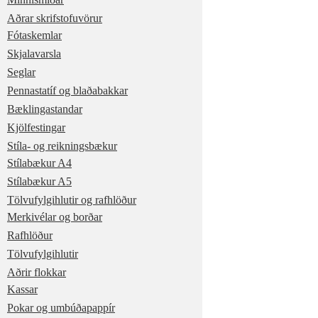
Aðrar skrifstofuvörur
Fótaskemlar
Skjalavarsla
Seglar
Pennastatíf og blaðabakkar
Bæklingastandar
Kjölfestingar
Stíla- og reikningsbækur
Stílabækur A4
Stílabækur A5
Tölvufylgihlutir og rafhlöður
Merkivélar og borðar
Rafhlöður
Tölvufylgihlutir
Aðrir flokkar
Kassar
Pokar og umbúðapappír