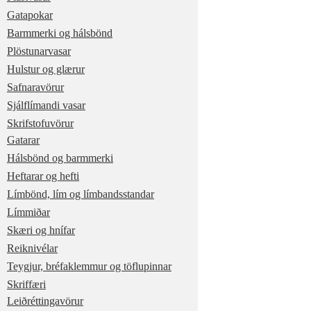
Gatapokar
Barmmerki og hálsbönd
Plöstunarvasar
Hulstur og glærur
Safnaravörur
Sjálflímandi vasar
Skrifstofuvörur
Gatarar
Hálsbönd og barmmerki
Heftarar og hefti
Límbönd, lím og límbandsstandar
Límmiðar
Skæri og hnífar
Reiknivélar
Teygjur, bréfaklemmur og töflupinnar
Skriffæri
Leiðréttingavörur