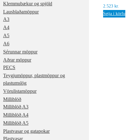
Klemmubækur og spjöld
2.523
kr.
Lausblaðamöppur
Setja í körfu
A3
A4
A5
A6
Sérunnar möppur
Aðrar möppur
PECS
Teygjumöppur, plastmöppur og
plastumslög
Vörulistamöppur
Milliblöð
Milliblöð A3
Milliblöð A4
Milliblöð A5
Plastvasar og gatapokar
Plastvasar