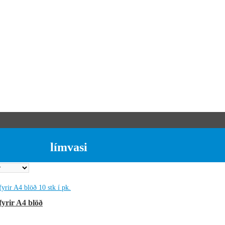
límvasi
fyrir A4 blöð