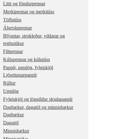
Litir og föndurpennar
Merkipennar og merkitúss
Töflutúss
Áherslupennar
Blýantar, strokleður, yddarar og
reglustikur
Filtpennar
Kúlupennar og kúlutúss
Pappír, umslög, fylgiskjöl
Ljósritunarpappír
Rúllur
Umslög
Fylgiskjöl og löggildur skjalapappír
Dagbækur, dagatöl og minnisbækur
Dagbækur
Dagatöl
Minnisbækur
Minnismiðar