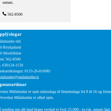
saman.
562-8500
pplýsingar
lalundur ehf.
ð Reykjalund
0 Mosfellsbæ
mi: 562-8500
. 630124-1150
nkareikningur: 0133-26-016981
lalundur@mulalundur.is
pnunartímar
rslun Múlalundar er opin mánudaga til fimmtudaga frá 8 til 16 og föstud
fverslun Múlalundar er alltaf opin.
í sending um allt land þegar verslað er fyrir 25.000.- m.vsk, annars lágt