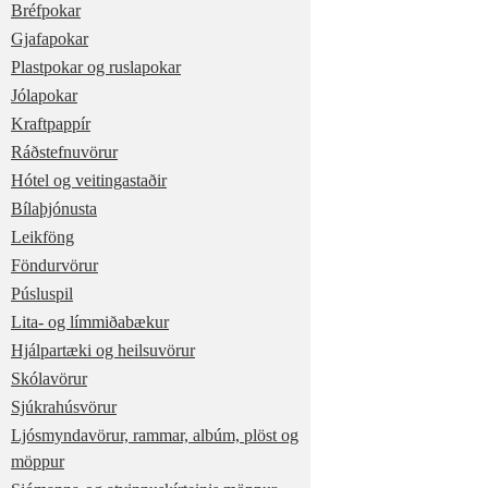
Bréfpokar
Gjafapokar
Plastpokar og ruslapokar
Jólapokar
Kraftpappír
Ráðstefnuvörur
Hótel og veitingastaðir
Bílaþjónusta
Leikföng
Föndurvörur
Púsluspil
Lita- og límmiðabækur
Hjálpartæki og heilsuvörur
Skólavörur
Sjúkrahúsvörur
Ljósmyndavörur, rammar, albúm, plöst og
möppur