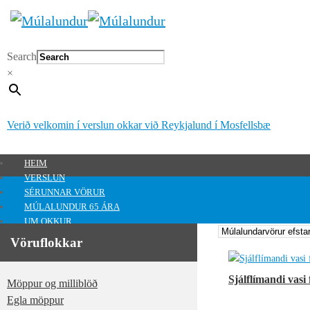
Search
×
Verið velkomin í verslun okkar við Reykjalund í Mosfellsbæ
HEIM
VERSLUN
SÉRUNNAR VÖRUR
MÚLALUNDUR 65 ÁRA
UM OKKUR
HAFA SAMBAND
Vöruflokkar
MITT SVÆÐI
Mitt svæði
Sjálflímandi vasi 
Möppur og milliblöð
0
kr.
Egla möppur