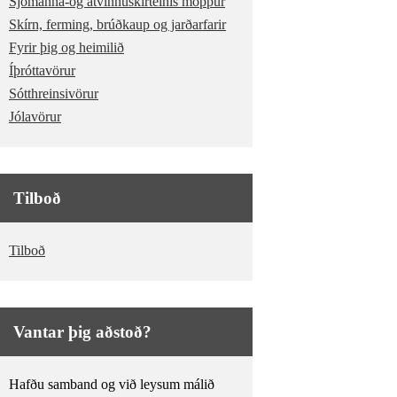
Sjómanna-og atvinnuskírteinis möppur
Skírn, ferming, brúðkaup og jarðarfarir
Fyrir þig og heimilið
Íþróttavörur
Sótthreinsivörur
Jólavörur
Tilboð
Tilboð
Vantar þig aðstoð?
Hafðu samband og við leysum málið