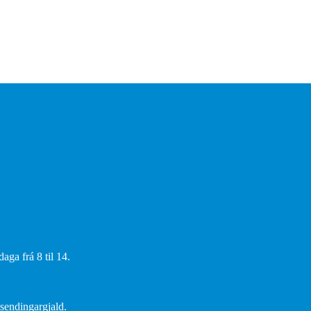
aga frá 8 til 14.
 sendingargjald.