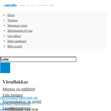
Heim
Verslun
Sérunnar vörur
Múlalundur 65 ára
Um okkur
Hafa samband
Mitt svæði
Vöruflokkar
Möppur og milliblöð
Egla möppur
eim
Verslun
Plastvasar og
Klemmubækur og spjöld
tapokar
Sjálflímandi
Lausblaðamöppur
sar
Sjálflímandi vasi fyrir