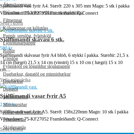
Áherslupennar
Sjálflímandi vasi fyrir A4. Stærð: 220 x 305 mm Magn: 5 stk í pakka
Blýantar, strokleður, yddarar og reglustikur
Vörunúmer: 75-KF27053 Framleiðandi: Q-Connect
Filtpennar
Setja í körfu
Kúlupennar og kúlutúss
Pappír, umslög, fylgiskjöl
Sjálflímandi skávasi 6 stk.
Ljósritunarpappír
580
kr.
Rúllur
Sjálflímandi skávasar fyrir A4 blöð, 6 stykki í pakka. Stærðir: 21,5 x
Umslög
14 cm (hægri) 21,5 x 14 cm (vinstri) 15 x 10 cm ( hægri) 15 x 10
Fylgiskjöl og löggildur skjalapappír
cm…
Dagbækur, dagatöl og minnisbækur
Velja möguleika
Dagbækur
Dagatöl
Sjálflímandi vasar fyrir A5
Minnisbækur
2.369
Minnismiðar
kr.
Sjálflímandi vasi fyrir A5. Stærð: 158x220mm Magn: 10 stk í pakka
Aðrar skrifstofuvörur
Vörunúmer: 75-KF27052 Framleiðandi: Q-Connect
Fótaskemlar
Skjalavarsla
Setja í körfu