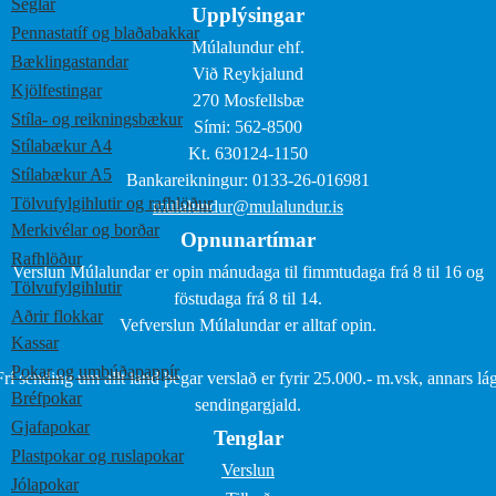
Seglar
Upplýsingar
Pennastatíf og blaðabakkar
Múlalundur ehf.
Bæklingastandar
Við Reykjalund
Kjölfestingar
270 Mosfellsbæ
Stíla- og reikningsbækur
Sími: 562-8500
Stílabækur A4
Kt. 630124-1150
Stílabækur A5
Bankareikningur: 0133-26-016981
Tölvufylgihlutir og rafhlöður
mulalundur@mulalundur.is
Merkivélar og borðar
Opnunartímar
Rafhlöður
Verslun Múlalundar er opin mánudaga til fimmtudaga frá 8 til 16 og
Tölvufylgihlutir
föstudaga frá 8 til 14.
Aðrir flokkar
Vefverslun Múlalundar er alltaf opin.
Kassar
Pokar og umbúðapappír
Frí sending um allt land þegar verslað er fyrir 25.000.- m.vsk, annars lág
Bréfpokar
sendingargjald.
Gjafapokar
Tenglar
Plastpokar og ruslapokar
Verslun
Jólapokar