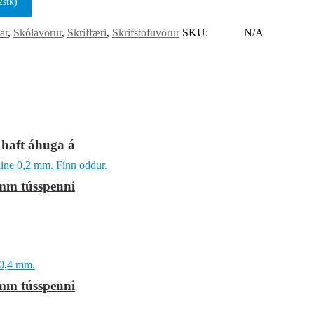
2stk)
ar
,
Skólavörur
,
Skriffæri
,
Skrifstofuvörur
SKU:
N/A
 haft áhuga á
 mm tússpenni
 mm tússpenni