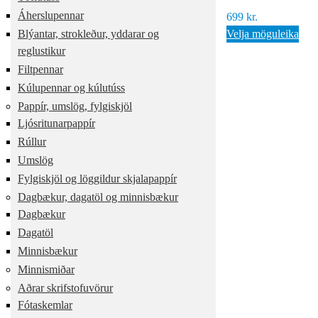
Áherslupennar
699
kr.
Blýantar, strokleður, yddarar og
Velja möguleika
reglustikur
Filtpennar
Kúlupennar og kúlutúss
Pappír, umslög, fylgiskjöl
Ljósritunarpappír
Rúllur
Umslög
Fylgiskjöl og löggildur skjalapappír
Dagbækur, dagatöl og minnisbækur
Dagbækur
Dagatöl
Minnisbækur
Minnismiðar
Aðrar skrifstofuvörur
Fótaskemlar