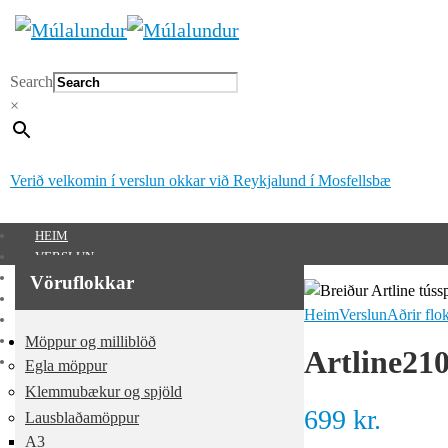
Search
×
Verið velkomin í verslun okkar við Reykjalund í Mosfellsbæ
HEIM
VERSLUN
SÉRUNNAR VÖRUR
Vöruflokkar
MÚLALUNDUR 65 ÁRA
Heim
Verslun
Aðrir flo
UM OKKUR
Möppur og milliblöð
HAFA SAMBAND
Artline21
MITT SVÆÐI
Egla möppur
Mitt svæði
Klemmubækur og spjöld
699
kr.
Lausblaðamöppur
0
kr.
A3