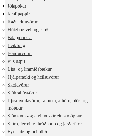
Jólapokar
Kraftpappír
Ráðstefnuvörur
Hótel og veitingastaðir
Bílaþjónusta
Leikföng
Föndurvörur
Púsluspil
Lita- og límmiðabækur
Hjálpartæki og heilsuvörur
Skólavörur
Sjúkrahúsvörur
Ljósmyndavörur, rammar, albúm, plöst og
möppur
Sjómanna-og atvinnuskírteinis möppur
Skírn, ferming, brúðkaup og jarðarfarir
Fyrir þig og heimilið