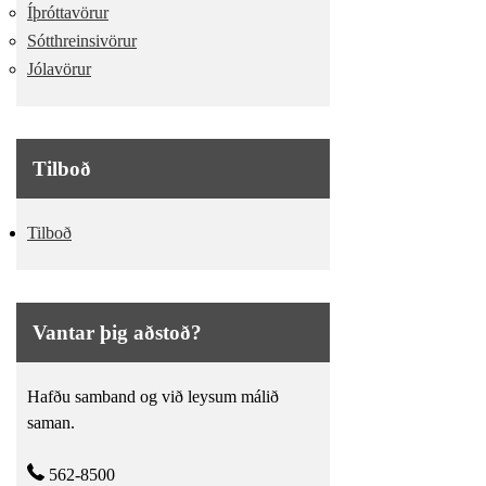
Íþróttavörur
Sótthreinsivörur
Jólavörur
Tilboð
Tilboð
Vantar þig aðstoð?
Hafðu samband og við leysum málið
saman.
562-8500