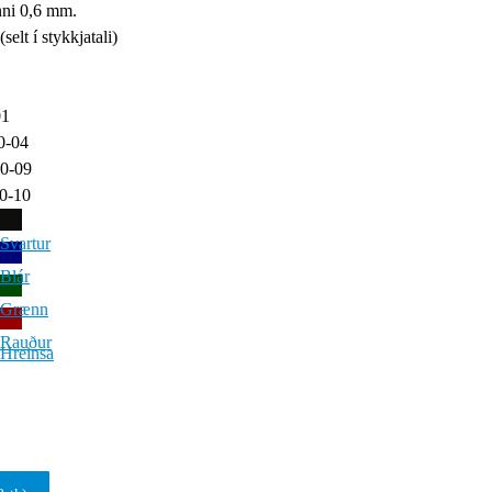
nni 0,6 mm.
(selt í stykkjatali)
01
0-04
0-09
0-10
n
Svartur
Blár
Grænn
Rauður
Hreinsa