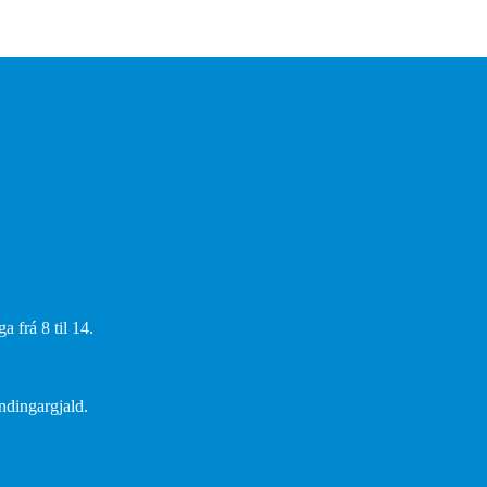
 frá 8 til 14.
endingargjald.