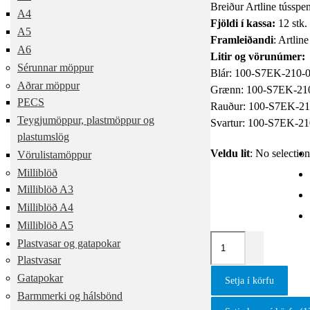
Breiður Artline tússpe
A4
Fjöldi í kassa:
12 stk. 
A5
Framleiðandi
: Artline
A6
Litir og vörunúmer:
Sérunnar möppur
Blár: 100-S7EK-210-
Aðrar möppur
Grænn: 100-S7EK-21
PECS
Rauður: 100-S7EK-21
Teygjumöppur, plastmöppur og
Svartur: 100-S7EK-21
plastumslög
Veldu lit
:
No selectio
Vörulistamöppur
Milliblöð
Milliblöð A3
Milliblöð A4
Milliblöð A5
Plastvasar og gatapokar
Plastvasar
Gatapokar
Setja í körfu
Barmmerki og hálsbönd