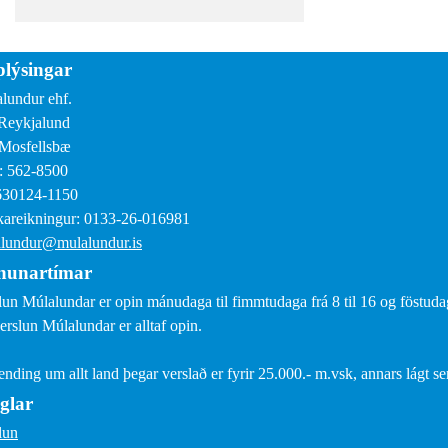
lýsingar
lundur ehf.
Reykjalund
Mosfellsbæ
: 562-8500
630124-1150
areikningur: 0133-26-016981
lundur@mulalundur.is
nunartímar
lun Múlalundar er opin mánudaga til fimmtudaga frá 8 til 16 og föstudaga
erslun Múlalundar er alltaf opin.
sending um allt land þegar verslað er fyrir 25.000.- m.vsk, annars lágt s
glar
lun