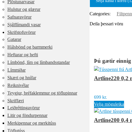
Setja kassa í körfu (1
Plöstunarvasar
Hulstur og glærur
Categories:
Filtpenn
Safnaravörur
Deila þessari vöru
Sjálflímandi vasar
Skrifstofuvörur
Gatarar
Hálsbönd og barmmerki
Heftarar og hefti
Þú gætir einnig
Límbönd, lím og límbandsstandar
Límmiðar
Skæri og hnífar
Artline220 0,2
Reiknivélar
Teygjur, bréfaklemmur og töflupinnar
699
kr.
Skriffæri
Velja möguleika
Leiðréttingavörur
Litir og föndurpennar
Artline200 0,4
Merkipennar og merkitúss
Töflutúss