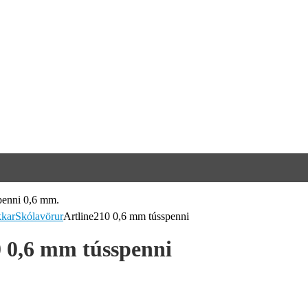
kkar
Skólavörur
Artline210 0,6 mm tússpenni
0 0,6 mm tússpenni