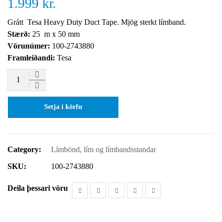
1.999
kr.
Grátt Tesa Heavy Duty Duct Tape. Mjög sterkt límband.
Stærð:
25 m x 50 mm
Vörunúmer:
100-2743880
Framleiðandi:
Tesa
Setja í körfu
Category:
Límbönd, lím og límbandsstandar
SKU:
100-2743880
Deila þessari vöru