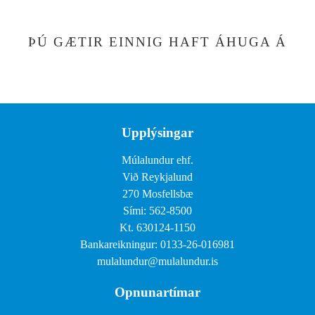
ÞÚ GÆTIR EINNIG HAFT ÁHUGA Á
Upplýsingar
Múlalundur ehf.
Við Reykjalund
270 Mosfellsbæ
Sími: 562-8500
Kt. 630124-1150
Bankareikningur: 0133-26-016981
mulalundur@mulalundur.is
Opnunartímar