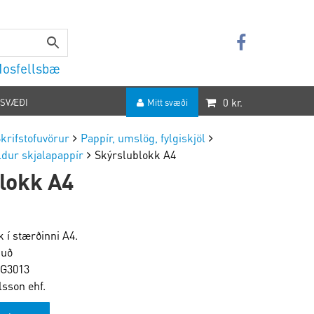
 Mosfellsbæ
0
kr.
 SVÆÐI
Mitt svæði
krifstofuvörur
Pappír, umslög, fylgiskjöl
ildur skjalapappír
Skýrslublokk A4
lokk A4
 í stærðinni A4.
kuð
G3013
lsson ehf.