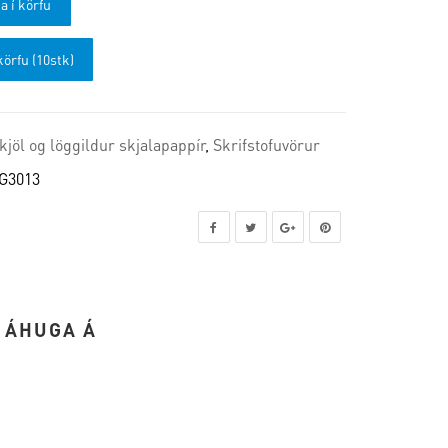
a í körfu
körfu (10stk)
kjöl og löggildur skjalapappír
,
Skrifstofuvörur
G3013
 ÁHUGA Á