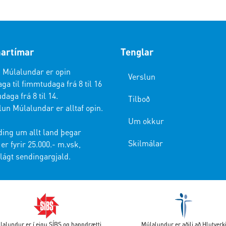
artímar
Tenglar
 Múlalundar er opin
Verslun
a til fimmtudaga frá 8 til 16
daga frá 8 til 14.
Tilboð
lun Múlalundar er alltaf opin.
Um okkur
ding um allt land þegar
Skilmálar
er fyrir 25.000.- m.vsk,
lágt sendingargjald.
lalundur er í eigu SÍBS og happdrætti
Múlalundur er aðili að Hlutverk