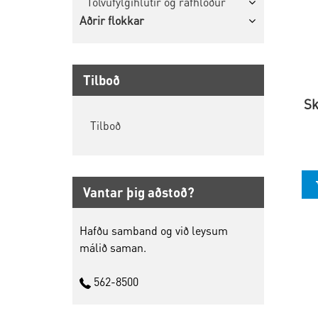
Tölvufylgihlutir og rafhlöður
Aðrir flokkar
Tilboð
Sk
Tilboð
Vantar þig aðstoð?
Hafðu samband og við leysum
málið saman.
562-8500