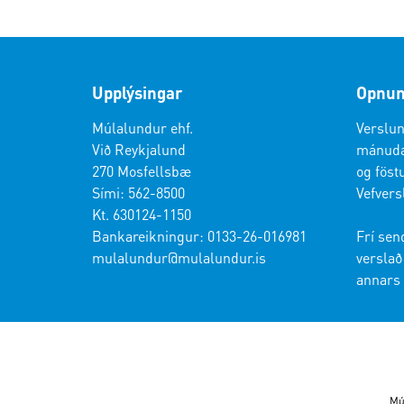
Upplýsingar
Opnun
Múlalundur ehf.
Verslun
Við Reykjalund
mánudag
270 Mosfellsbæ
og föstu
Sími: 562-8500
Vefvers
Kt. 630124-1150
Bankareikningur: 0133-26-016981
Frí sen
mulalundur@mulalundur.is
verslað 
annars 
Mú