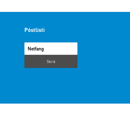
Póstlisti
i