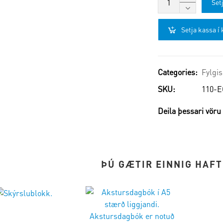
Setj
Setja kassa í 
Categories:
Fylgis
SKU:
110-E
Deila þessari vöru
ÞÚ GÆTIR EINNIG HAFT