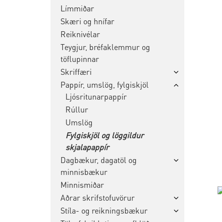
Límmiðar
Skæri og hnífar
Reiknivélar
Teygjur, bréfaklemmur og
töflupinnar
Skriffæri
Pappír, umslög, fylgiskjöl
Ljósritunarpappír
Rúllur
Umslög
Fylgiskjöl og löggildur
skjalapappír
Dagbækur, dagatöl og
minnisbækur
Minnismiðar
Aðrar skrifstofuvörur
Stíla- og reikningsbækur