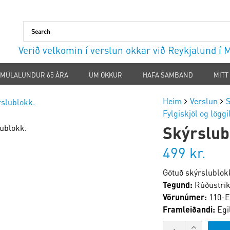
Verið velkomin í verslun okkar við Reykjalund í
MÚLALUNDUR 65 ÁRA
UM OKKUR
HAFA SAMBAND
MITT
Heim
Verslun
S
Fylgiskjöl og lögg
Skýrslub
499
kr.
Götuð skýrslublokk
Tegund:
Rúðustri
Vörunúmer:
110-E
Framleiðandi:
Egi