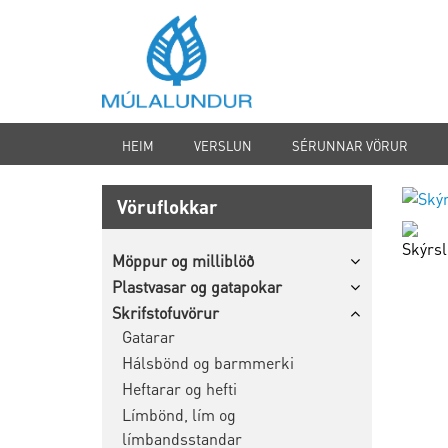
HEIM
VERSLUN
SÉRUNNAR VÖRUR
Vöruflokkar
Möppur og milliblöð
Plastvasar og gatapokar
Skrifstofuvörur
Gatarar
Hálsbönd og barmmerki
Heftarar og hefti
Límbönd, lím og
límbandsstandar