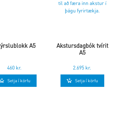
ýrslublokk A5
Akstursdagbók tvírit
A5
460
kr.
2.695
kr.
Setja í körfu
Setja í körfu