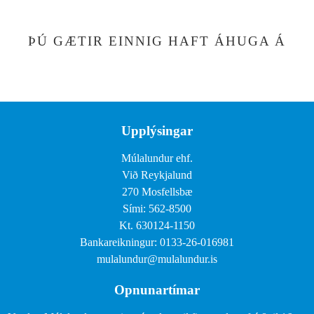
ÞÚ GÆTIR EINNIG HAFT ÁHUGA Á
Upplýsingar
Múlalundur ehf.
Við Reykjalund
270 Mosfellsbæ
Sími: 562-8500
Kt. 630124-1150
Bankareikningur: 0133-26-016981
mulalundur@mulalundur.is
Opnunartímar