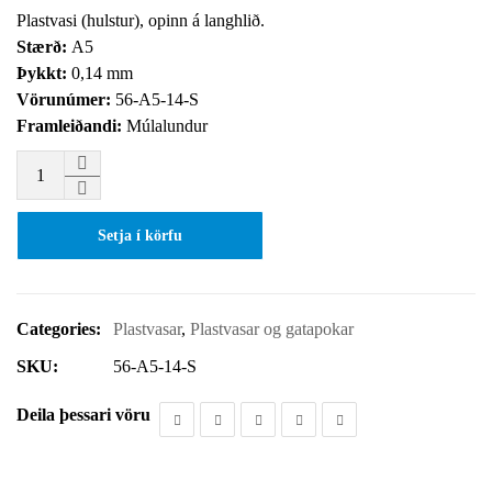
Plastvasi (hulstur), opinn á langhlið.
Stærð:
A5
Þykkt:
0,14 mm
Vörunúmer
:
56-A5-14-S
Framleiðandi:
Múlalundur
Setja í körfu
Categories:
Plastvasar
,
Plastvasar og gatapokar
SKU:
56-A5-14-S
Deila þessari vöru