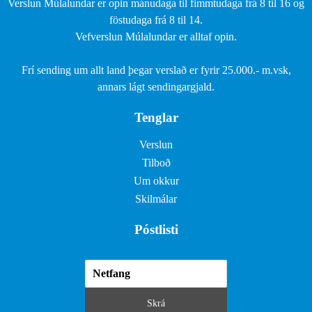
Verslun Múlalundar er opin mánudaga til fimmtudaga frá 8 til 16 og
föstudaga frá 8 til 14.
Vefverslun Múlalundar er alltaf opin.
Frí sending um allt land þegar verslað er fyrir 25.000.- m.vsk,
annars lágt sendingargjald.
Tenglar
Verslun
Tilboð
Um okkur
Skilmálar
Póstlisti