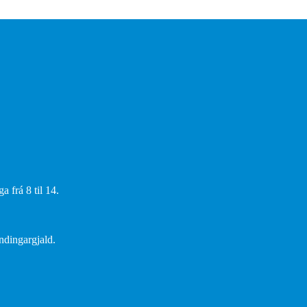
 frá 8 til 14.
endingargjald.