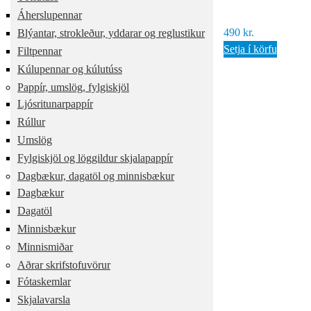
Áherslupennar
490
kr.
Blýantar, strokleður, yddarar og reglustikur
Setja í körfu
Filtpennar
Kúlupennar og kúlutúss
Pappír, umslög, fylgiskjöl
Ljósritunarpappír
Rúllur
Umslög
Fylgiskjöl og löggildur skjalapappír
Dagbækur, dagatöl og minnisbækur
Dagbækur
Dagatöl
Minnisbækur
Minnismiðar
Aðrar skrifstofuvörur
Fótaskemlar
Skjalavarsla