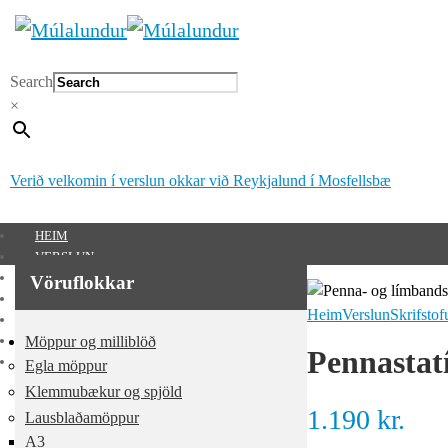
Search
×
Verið velkomin í verslun okkar við Reykjalund í Mosfellsbæ
HEIM
VERSLUN
SÉRUNNAR VÖRUR
Vöruflokkar
MÚLALUNDUR 65 ÁRA
Heim
Verslun
Skrifstof
UM OKKUR
Möppur og milliblöð
HAFA SAMBAND
Pennastat
MITT SVÆÐI
Egla möppur
Mitt svæði
Klemmubækur og spjöld
1.190
kr.
Lausblaðamöppur
0
kr.
A3