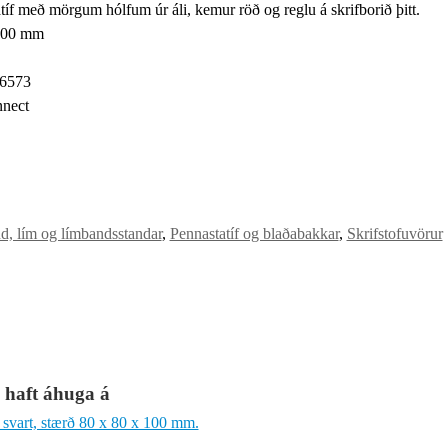
íf með mörgum hólfum úr áli, kemur röð og reglu á skrifborið þitt.
 100 mm
6573
nect
, lím og límbandsstandar
,
Pennastatíf og blaðabakkar
,
Skrifstofuvörur
 haft áhuga á