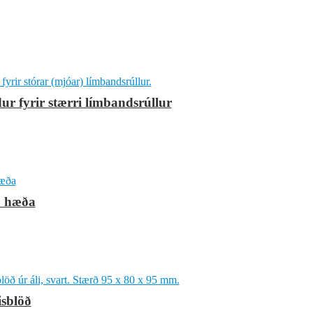
r fyrir stærri límbandsrúllur
a hæða
isblöð