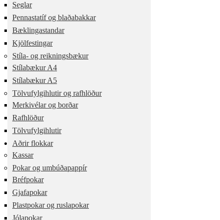
Seglar
Pennastatíf og blaðabakkar
Bæklingastandar
Kjölfestingar
Stíla- og reikningsbækur
Stílabækur A4
Stílabækur A5
Tölvufylgihlutir og rafhlöður
Merkivélar og borðar
Rafhlöður
Tölvufylgihlutir
Aðrir flokkar
Kassar
Pokar og umbúðapappír
Bréfpokar
Gjafapokar
Plastpokar og ruslapokar
Jólapokar