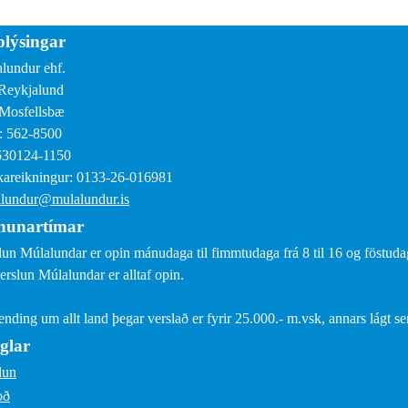
lýsingar
lundur ehf.
Reykjalund
Mosfellsbæ
: 562-8500
630124-1150
areikningur: 0133-26-016981
lundur@mulalundur.is
nunartímar
lun Múlalundar er opin mánudaga til fimmtudaga frá 8 til 16 og föstudaga
erslun Múlalundar er alltaf opin.
sending um allt land þegar verslað er fyrir 25.000.- m.vsk, annars lágt s
glar
lun
oð