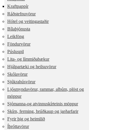
Kraftpappír
Ráðstefnuvörur
Hótel og veitingastaðir
Bílaþjónusta
Leikföng
Föndurvörur
Púsluspil
Lita- og límmiðabækur
Hjálpartæki og heilsuvörur
Skólavörur
Sjúkrahúsvörur
Ljósmyndavörur, rammar, albúm, plöst og
möppur
Sjómanna-og atvinnuskírteinis möppur
Skírn, ferming, brúðkaup og jarðarfarir
Fyrir þig og heimilið
Íþróttavörur