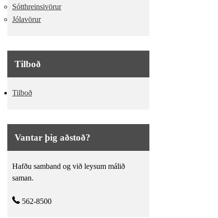
Sótthreinsivörur
Jólavörur
Tilboð
Tilboð
Vantar þig aðstoð?
Hafðu samband og við leysum málið
saman.
562-8500