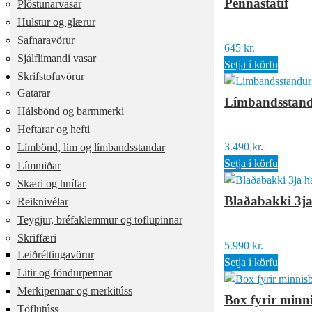
Pennastatíf
Plöstunarvasar
Hulstur og glærur
Safnaravörur
645
kr.
Sjálflímandi vasar
Setja í körfu
Skrifstofuvörur
Gatarar
Límbandsstandu
Hálsbönd og barmmerki
Heftarar og hefti
3.490
kr.
Límbönd, lím og límbandsstandar
Setja í körfu
Límmiðar
Skæri og hnífar
Blaðabakki 3j
Reiknivélar
Teygjur, bréfaklemmur og töflupinnar
Skriffæri
5.990
kr.
Leiðréttingavörur
Setja í körfu
Litir og föndurpennar
Merkipennar og merkitúss
Box fyrir minn
Töflutúss