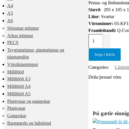
Penna- og límbandsstat
A4
Stærð
: 205 x 105 x
A5
Litur
: Svartur
A6
Vörunúmer:
65-KF1
Sérunnar möppur
Framleiðandi:
Q-Con
Aðrar möppur
PECS
Teygjumöppur, plastmöppur og
Setja í körfu
plastumslög
Vörulistamöppur
Categories:
Límbönd
Milliblöð
Deila þessari vöru
Milliblöð A3
Milliblöð A4
Milliblöð A5
Plastvasar og gatapokar
Plastvasar
Þú gætir einnig
Gatapokar
Barmmerki og hálsbönd