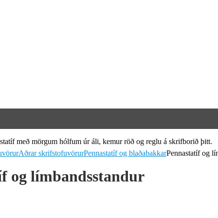
uvörur
Aðrar skrifstofuvörur
Pennastatíf og blaðabakkar
Pennastatíf og l
íf og límbandsstandur