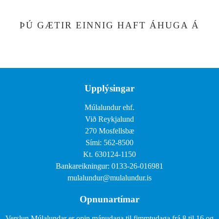
ÞÚ GÆTIR EINNIG HAFT ÁHUGA Á
Upplýsingar
Múlalundur ehf.
Við Reykjalund
270 Mosfellsbæ
Sími: 562-8500
Kt. 630124-1150
Bankareikningur: 0133-26-016981
mulalundur@mulalundur.is
Opnunartímar
Verslun Múlalundar er opin mánudaga til fimmtudaga frá 8 til 16 og