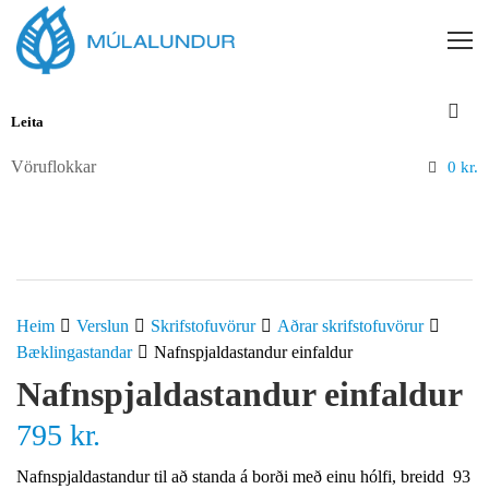
Vöruflokkar
0
kr.
Heim
Verslun
Skrifstofuvörur
Aðrar skrifstofuvörur
Bæklingastandar
Nafnspjaldastandur einfaldur
Nafnspjaldastandur einfaldur
795
kr.
Nafnspjaldastandur til að standa á borði með einu hólfi, breidd 93