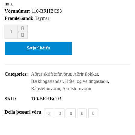
mm.
Vörunúmer:
110-BRHBC93
Framleiðandi:
Taymar
Setja í körfu
Categories:
Aðrar skrifstofuvörur
,
Aðrir flokkar
,
Bæklingastandar
,
Hótel og veitingastaðir
,
Ráðstefnuvörur
,
Skrifstofuvörur
SKU:
110-BRHBC93
Deila þessari vöru