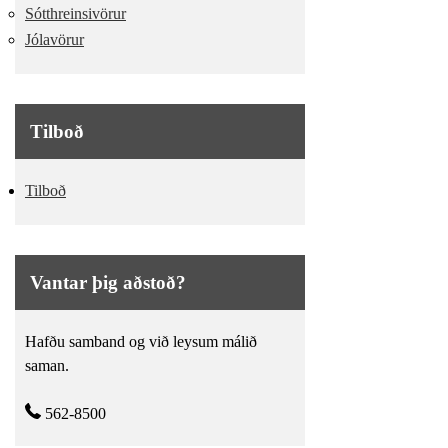
Sótthreinsivörur
Jólavörur
Tilboð
Tilboð
Vantar þig aðstoð?
Hafðu samband og við leysum málið
saman.
562-8500