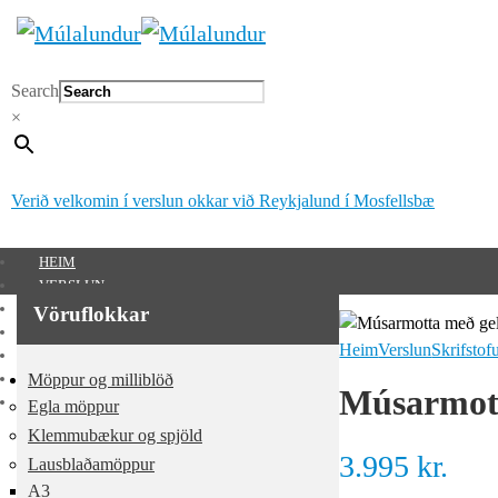
Search
×
Verið velkomin í verslun okkar við Reykjalund í Mosfellsbæ
HEIM
VERSLUN
SÉRUNNAR VÖRUR
Vöruflokkar
MÚLALUNDUR 65 ÁRA
Heim
Verslun
Skrifstof
UM OKKUR
Möppur og milliblöð
HAFA SAMBAND
Músarmot
MITT SVÆÐI
Egla möppur
Mitt svæði
Klemmubækur og spjöld
3.995
kr.
Lausblaðamöppur
0
kr.
A3