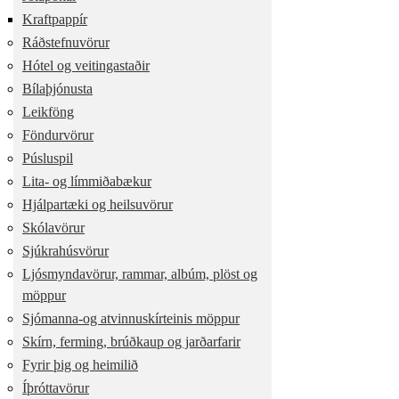
Kraftpappír
Ráðstefnuvörur
Hótel og veitingastaðir
Bílaþjónusta
Leikföng
Föndurvörur
Púsluspil
Lita- og límmiðabækur
Hjálpartæki og heilsuvörur
Skólavörur
Sjúkrahúsvörur
Ljósmyndavörur, rammar, albúm, plöst og
möppur
Sjómanna-og atvinnuskírteinis möppur
Skírn, ferming, brúðkaup og jarðarfarir
Fyrir þig og heimilið
Íþróttavörur