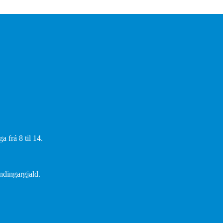
 frá 8 til 14.
endingargjald.