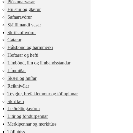
Plöstunarvasar
Hulstur og glærur
Safnaravörur
Sjálflímandi vasar
Skrifstofuvörur
Gatarar
Hálsbönd og barmmerki
Heftarar og hefti
Límbönd, lím og límbandsstandar
Límmiðar
Skæri og hnífar
Reiknivélar
Teygjur, bréfaklemmur og töflupinnar
Skriffæri
Leiðréttingavörur
Litir og föndurpennar
Merkipennar og merkitúss
Töflutúss