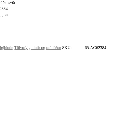
ða, svört.
2384
gton
gihlutir
,
Tölvufylgihlutir og rafhlöður
SKU:
65-AC62384