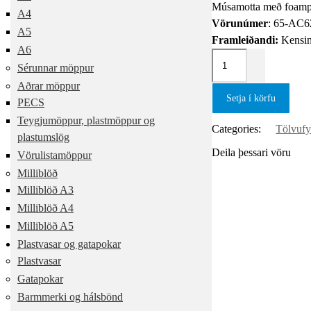
Músamotta með foampú
A4
Vörunúmer
: 65-AC6
A5
Framleiðandi:
Kensin
A6
Sérunnar möppur
Aðrar möppur
Setja í körfu
PECS
Teygjumöppur, plastmöppur og
Categories:
Tölvufyl
plastumslög
Deila þessari vöru
Vörulistamöppur
Milliblöð
Milliblöð A3
Milliblöð A4
Milliblöð A5
Plastvasar og gatapokar
Plastvasar
Gatapokar
Barmmerki og hálsbönd