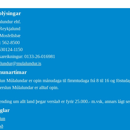
lýsingar
lundur ehf.
Reykjalund
Mosfellsbæ
: 562-8500
630124-1150
areikningur: 0133-26-016981
lundur@mulalundur.is
nunartímar
lun Múlalundar er opin mánudaga til fimmtudaga frá 8 til 16 og föstudaga
erslun Múlalundar er alltaf opin.
sending um allt land þegar verslað er fyrir 25.000.- m.vsk, annars lágt s
glar
lun
oð