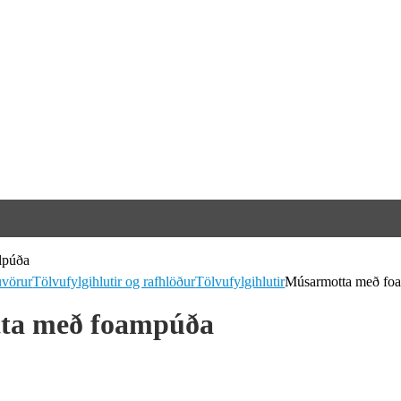
uvörur
Tölvufylgihlutir og rafhlöður
Tölvufylgihlutir
Músarmotta með fo
ta með foampúða