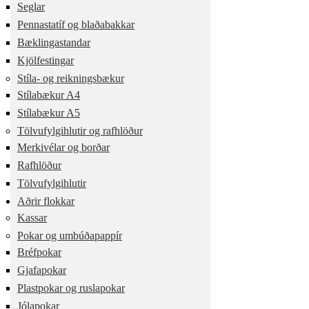
Seglar
Pennastatíf og blaðabakkar
Bæklingastandar
Kjölfestingar
Stíla- og reikningsbækur
Stílabækur A4
Stílabækur A5
Tölvufylgihlutir og rafhlöður
Merkivélar og borðar
Rafhlöður
Tölvufylgihlutir
Aðrir flokkar
Kassar
Pokar og umbúðapappír
Bréfpokar
Gjafapokar
Plastpokar og ruslapokar
Jólapokar