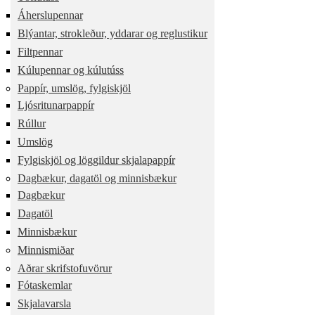
Áherslupennar
Blýantar, strokleður, yddarar og reglustikur
Filtpennar
Kúlupennar og kúlutúss
Pappír, umslög, fylgiskjöl
Ljósritunarpappír
Rúllur
Umslög
Fylgiskjöl og löggildur skjalapappír
Dagbækur, dagatöl og minnisbækur
Dagbækur
Dagatöl
Minnisbækur
Minnismiðar
Aðrar skrifstofuvörur
Fótaskemlar
Skjalavarsla