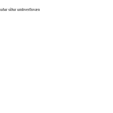
uðar síður umhverfisvæn