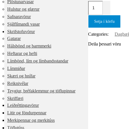
Plöstunarvasar
Hulstur og glærur
Safnaravörur
Setja í körfu
Sjálflímandi vasar
Skrifstofuvörur
Categories:
Dagbæku
Gatarar
Deila þessari vöru
Hálsbönd og barmmerki
Heftarar og hefti
Límbönd, lím og límbandsstandar
Límmiðar
Skæri og hnífar
Reiknivélar
Teygjur, bréfaklemmur og töflupinnar
Skriffæri
Leiðréttingavörur
Litir og föndurpennar
Merkipennar og merkitúss
Töflutúss