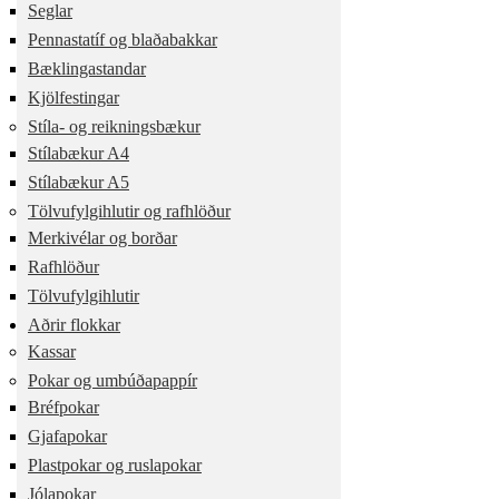
Seglar
Pennastatíf og blaðabakkar
Bæklingastandar
Kjölfestingar
Stíla- og reikningsbækur
Stílabækur A4
Stílabækur A5
Tölvufylgihlutir og rafhlöður
Merkivélar og borðar
Rafhlöður
Tölvufylgihlutir
Aðrir flokkar
Kassar
Pokar og umbúðapappír
Bréfpokar
Gjafapokar
Plastpokar og ruslapokar
Jólapokar