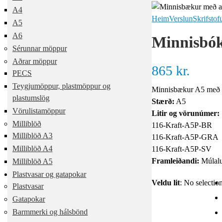
A4
Heim
Verslun
Skrifstof
A5
A6
Minnisbók
Sérunnar möppur
Aðrar möppur
865
kr.
PECS
Teygjumöppur, plastmöppur og
Minnisbækur A5 með 4
plastumslög
Stærð:
A5
Vörulistamöppur
Litir og vörunúmer:
Milliblöð
116-Kraft-A5P-BR
Milliblöð A3
116-Kraft-A5P-GRA
Milliblöð A4
116-Kraft-A5P-SV
Framleiðandi:
Múlal
Milliblöð A5
Plastvasar og gatapokar
Veldu lit
:
No selectio
Plastvasar
Gatapokar
Barmmerki og hálsbönd