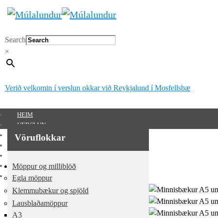
Search
×
Verið velkomin í verslun okkar við Reykjalund í Mosfellsbæ
HEIM
VERSLUN
SÉRUNNAR VÖRUR
Vöruflokkar
MÚLALUNDUR 65 ÁRA
UM OKKUR
Möppur og milliblöð
HAFA SAMBAND
MITT SVÆÐI
Egla möppur
Mitt svæði
Klemmubækur og spjöld
Lausblaðamöppur
0
kr.
A3