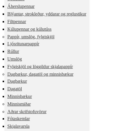
Áherslupennar
Blýantar, strokleður, yddarar og reglustikur
Filtpennar
Kúlupennar og kúlutúss
Pappír, umslög, fylgiskjöl
Ljósritunarpappír
Rúllur
Umslög
Fylgiskjöl og löggildur skjalapappír
Dagbækur, dagatöl og minnisbækur
Dagbækur
Dagatöl
Minnisbækur
Minnismiðar
Aðrar skrifstofuvörur
Fótaskemlar
Skjalavarsla