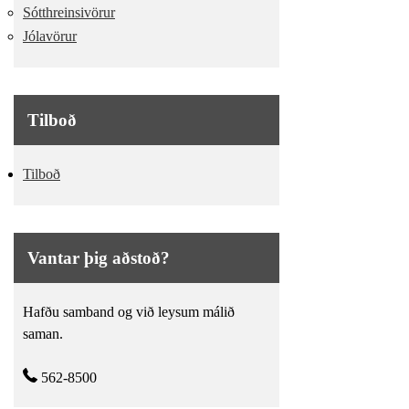
Sótthreinsivörur
Jólavörur
Tilboð
Tilboð
Vantar þig aðstoð?
Hafðu samband og við leysum málið
saman.
562-8500