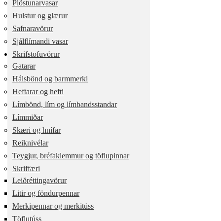
Plöstunarvasar
Hulstur og glærur
Safnaravörur
Sjálflímandi vasar
Skrifstofuvörur
Gatarar
Hálsbönd og barmmerki
Heftarar og hefti
Límbönd, lím og límbandsstandar
Límmiðar
Skæri og hnífar
Reiknivélar
Teygjur, bréfaklemmur og töflupinnar
Skriffæri
Leiðréttingavörur
Litir og föndurpennar
Merkipennar og merkitúss
Töflutúss