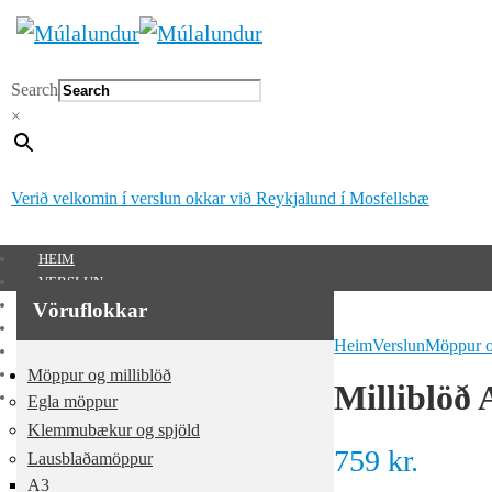
Search
×
Verið velkomin í verslun okkar við Reykjalund í Mosfellsbæ
HEIM
VERSLUN
SÉRUNNAR VÖRUR
Vöruflokkar
MÚLALUNDUR 65 ÁRA
Heim
Verslun
Möppur o
UM OKKUR
Möppur og milliblöð
HAFA SAMBAND
Milliblöð 
MITT SVÆÐI
Egla möppur
Mitt svæði
Klemmubækur og spjöld
759
kr.
Lausblaðamöppur
0
kr.
A3