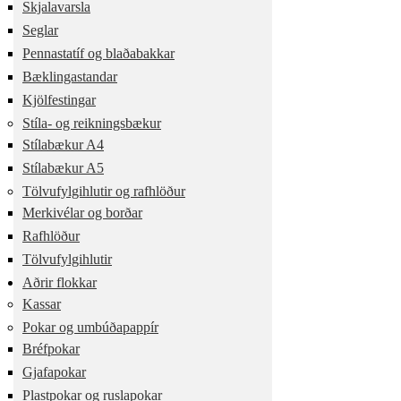
Skjalavarsla
Seglar
Pennastatíf og blaðabakkar
Bæklingastandar
Kjölfestingar
Stíla- og reikningsbækur
Stílabækur A4
Stílabækur A5
Tölvufylgihlutir og rafhlöður
Merkivélar og borðar
Rafhlöður
Tölvufylgihlutir
Aðrir flokkar
Kassar
Pokar og umbúðapappír
Bréfpokar
Gjafapokar
Plastpokar og ruslapokar