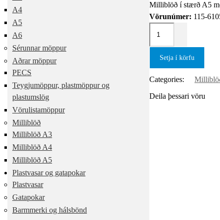
Milliblöð í stærð A5 
A4
Vörunúmer:
115-610
A5
A6
Sérunnar möppur
Setja í körfu
Aðrar möppur
PECS
Categories:
Milliblö
Teygjumöppur, plastmöppur og
Deila þessari vöru
plastumslög
Vörulistamöppur
Milliblöð
Milliblöð A3
Milliblöð A4
Milliblöð A5
Plastvasar og gatapokar
Plastvasar
Gatapokar
Barmmerki og hálsbönd