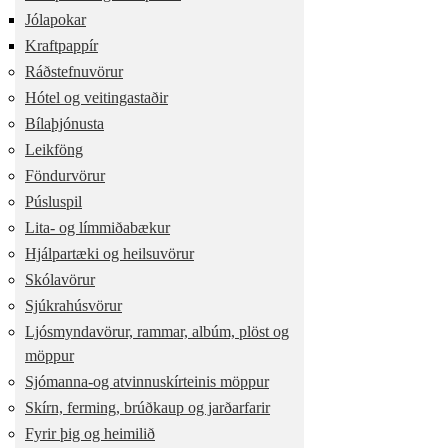
Jólapokar
Kraftpappír
Ráðstefnuvörur
Hótel og veitingastaðir
Bílaþjónusta
Leikföng
Föndurvörur
Púsluspil
Lita- og límmiðabækur
Hjálpartæki og heilsuvörur
Skólavörur
Sjúkrahúsvörur
Ljósmyndavörur, rammar, albúm, plöst og
möppur
Sjómanna-og atvinnuskírteinis möppur
Skírn, ferming, brúðkaup og jarðarfarir
Fyrir þig og heimilið