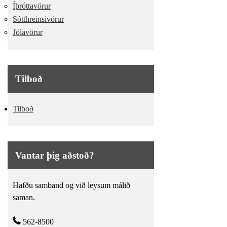
Íþróttavörur
Sótthreinsivörur
Jólavörur
Tilboð
Tilboð
Vantar þig aðstoð?
Hafðu samband og við leysum málið
saman.
562-8500