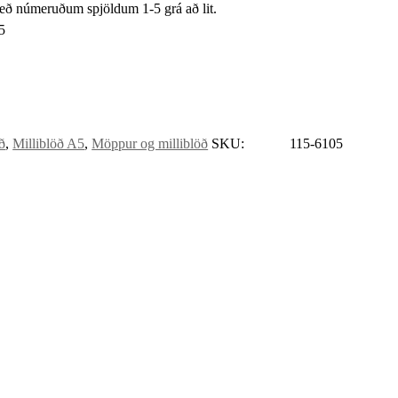
með númeruðum spjöldum 1-5 grá að lit.
5
ð
,
Milliblöð A5
,
Möppur og milliblöð
SKU:
115-6105