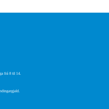
 frá 8 til 14.
endingargjald.