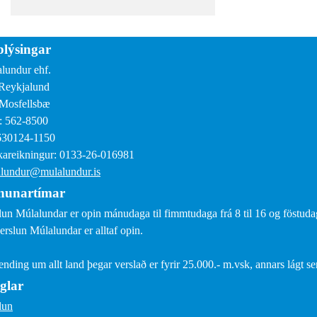
lýsingar
lundur ehf.
Reykjalund
Mosfellsbæ
: 562-8500
630124-1150
areikningur: 0133-26-016981
lundur@mulalundur.is
nunartímar
lun Múlalundar er opin mánudaga til fimmtudaga frá 8 til 16 og föstudaga
erslun Múlalundar er alltaf opin.
sending um allt land þegar verslað er fyrir 25.000.- m.vsk, annars lágt s
glar
lun