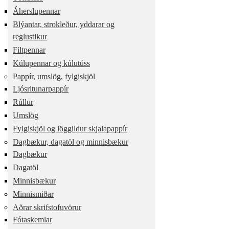
Áherslupennar
Blýantar, strokleður, yddarar og
reglustikur
Filtpennar
Kúlupennar og kúlutúss
Pappír, umslög, fylgiskjöl
Ljósritunarpappír
Rúllur
Umslög
Fylgiskjöl og löggildur skjalapappír
Dagbækur, dagatöl og minnisbækur
Dagbækur
Dagatöl
Minnisbækur
Minnismiðar
Aðrar skrifstofuvörur
Fótaskemlar