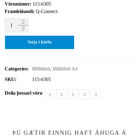
Vörunúmer:
115-6305
Framleiðandi:
Q-Connect
Setja í körfu
Categories:
Milliblöð
,
Milliblöð A4
SKU:
115-6305
Deila þessari vöru
ÞÚ GÆTIR EINNIG HAFT ÁHUGA Á