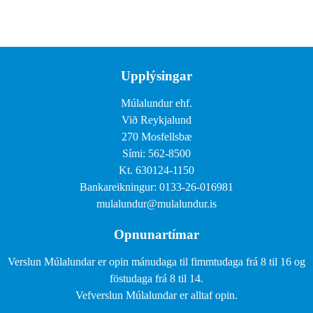
Upplýsingar
Múlalundur ehf.
Við Reykjalund
270 Mosfellsbæ
Sími: 562-8500
Kt. 630124-1150
Bankareikningur: 0133-26-016981
mulalundur@mulalundur.is
Opnunartímar
Verslun Múlalundar er opin mánudaga til fimmtudaga frá 8 til 16 og
föstudaga frá 8 til 14.
Vefverslun Múlalundar er alltaf opin.