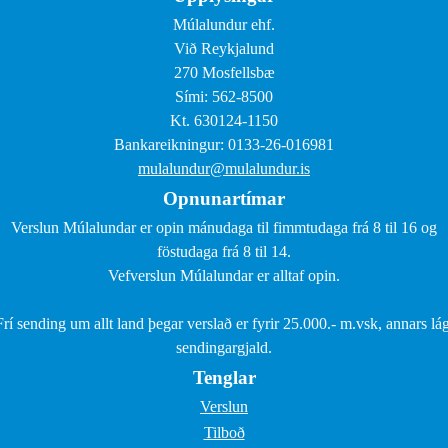
Múlalundur ehf.
Við Reykjalund
270 Mosfellsbæ
Sími: 562-8500
Kt. 630124-1150
Bankareikningur: 0133-26-016981
mulalundur@mulalundur.is
Opnunartímar
Verslun Múlalundar er opin mánudaga til fimmtudaga frá 8 til 16 og
föstudaga frá 8 til 14.
Vefverslun Múlalundar er alltaf opin.
Frí sending um allt land þegar verslað er fyrir 25.000.- m.vsk, annars lág
sendingargjald.
Tenglar
Verslun
Tilboð