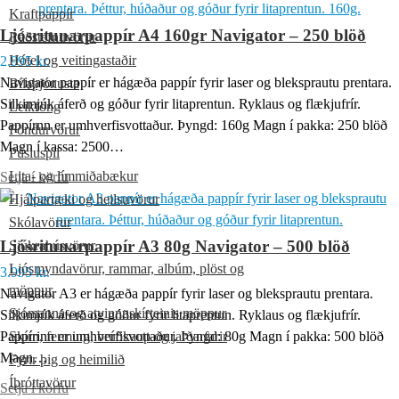
Kraftpappír
Ljósritunarpappír A4 160gr Navigator – 250 blöð
Ráðstefnuvörur
Hótel og veitingastaðir
2.995
kr.
Navigator pappír er hágæða pappír fyrir laser og bleksprautu prentara.
Bílaþjónusta
Silkimjúk áferð og góður fyrir litaprentun. Ryklaus og flækjufrír.
Leikföng
Pappírnn er umhverfisvottaður. Þyngd: 160g Magn í pakka: 250 blöð
Föndurvörur
Magn í kassa: 2500…
Púsluspil
Lita- og límmiðabækur
Setja í körfu
Hjálpartæki og heilsuvörur
Skólavörur
Ljósritunarpappír A3 80g Navigator – 500 blöð
Sjúkrahúsvörur
Ljósmyndavörur, rammar, albúm, plöst og
3.995
kr.
möppur
Navigator A3 er hágæða pappír fyrir laser og bleksprautu prentara.
Sjómanna-og atvinnuskírteinis möppur
Silkimjúk áferð og góður fyrir litaprentun. Ryklaus og flækjufrír.
Pappírinn er umhverfisvottaður. Þyngd: 80g Magn í pakka: 500 blöð
Skírn, ferming, brúðkaup og jarðarfarir
Magn…
Fyrir þig og heimilið
Íþróttavörur
Setja í körfu