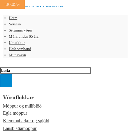
-30.05%
Heim
Verslun
Sérunnar vörur
Múlalundur 65 ára
Um okkur
Hafa samband
Mitt svæði
Vöruflokkar
Möppur og milliblöð
Egla möppur
Klemmubækur og spjöld
Lausblaðamöppur