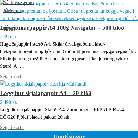
Sótthreinsivörur
Jólavörur
Tilboð
Ljósritunarpappír A4 100g Navigator – 500 blöð
Tilboð
2.995
kr.
Vantar þig aðstoð?
Hágæðapappír í stærð A4. Skilar úrvalsgæðum í laser-,
Hafðu samband og við leysum málið saman.
bleksprautuprentun og ljósritun. Góður til prentunar beggja vegna í lit.
Silkimjúkur og með lítið sem ekkert gegnsæi. Flækjufrír og rykfrír.
562-8500
Stærð: A4…
Vöruflokkar
Setja í körfu
0
kr.
Löggiltur skjalapappír A4 – 20 blöð
2.490
kr.
Löggiltur skjalapappír. Stærð: A4 Vörunúmer: 110-PAPPÍR-A4-
LÖG20 Fjöldi blaða í pakka: 20 stk.
Setja í körfu
Upplýsingar