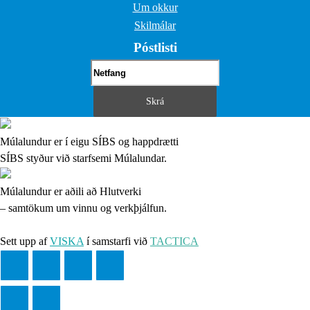
Um okkur
Skilmálar
Póstlisti
Múlalundur er í eigu SÍBS og happdrætti
SÍBS styður við starfsemi Múlalundar.
Múlalundur er aðili að Hlutverki
– samtökum um vinnu og verkþjálfun.
Sett upp af
VISKA
í samstarfi við
TACTICA