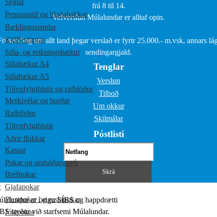
Seglar
frá 8 til 14.
Pennastatíf og blaðabakkar
Vefverslun Múlalundar er alltaf opin.
Bæklingastandar
Kjölfestingar
Frí sending um allt land þegar verslað er fyrir 25.000.- m.vsk, annars lág
Stíla- og reikningsbækur
sendingargjald.
Stílabækur A4
Tenglar
Stílabækur A5
Verslun
Tölvufylgihlutir og rafhlöður
Tilboð
Merkivélar og borðar
Um okkur
Rafhlöður
Skilmálar
Tölvufylgihlutir
Póstlisti
Aðrir flokkar
Kassar
Pokar og umbúðapappír
Bréfpokar
Gjafapokar
Plastpokar og ruslapokar
lalundur er í eigu SÍBS og happdrætti
BS styður við starfsemi Múlalundar.
Jólapokar