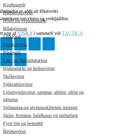
Kraftpappír
lalundur er aðili að Hlutverki
Ráðstefnuvörur
samtökum um vinnu og verkþjálfun.
Hótel og veitingastaðir
Bílaþjónusta
tt upp af
VISKA
í samstarfi við
TACTICA
Leikföng
Föndurvörur
Púsluspil
Lita- og límmiðabækur
Hjálpartæki og heilsuvörur
Skólavörur
Sjúkrahúsvörur
Ljósmyndavörur, rammar, albúm, plöst og
möppur
Sjómanna-og atvinnuskírteinis möppur
Skírn, ferming, brúðkaup og jarðarfarir
Fyrir þig og heimilið
Íþróttavörur