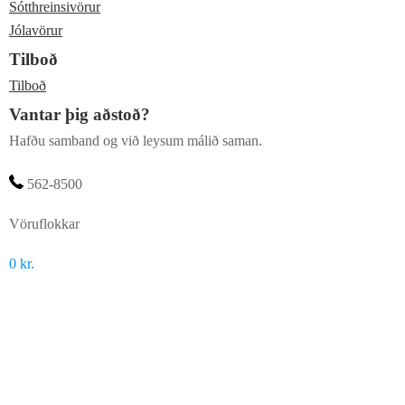
Sótthreinsivörur
Jólavörur
Tilboð
Tilboð
Vantar þig aðstoð?
Hafðu samband og við leysum málið saman.
562-8500
Vöruflokkar
0
kr.