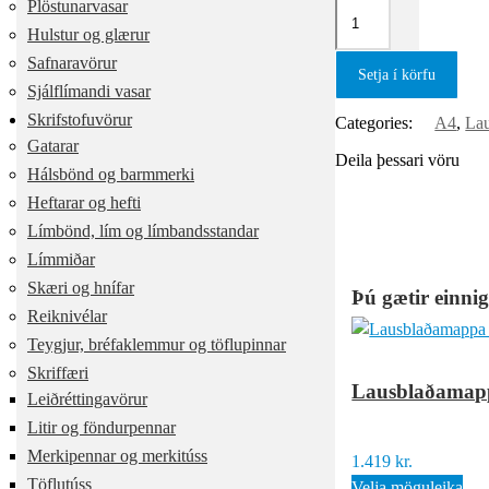
Plöstunarvasar
Hulstur og glærur
Safnaravörur
Setja í körfu
Sjálflímandi vasar
Skrifstofuvörur
Categories:
A4
,
La
Gatarar
Deila þessari vöru
Hálsbönd og barmmerki
Heftarar og hefti
Límbönd, lím og límbandsstandar
Límmiðar
Skæri og hnífar
Þú gætir einni
Reiknivélar
Teygjur, bréfaklemmur og töflupinnar
Skriffæri
Lausblaðamappa
Leiðréttingavörur
Litir og föndurpennar
Merkipennar og merkitúss
1.419
kr.
Töflutúss
Velja möguleika