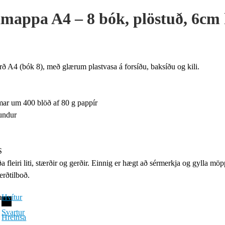
mappa A4 – 8 bók, plöstuð, 6cm k
ð A4 (bók 8), með glærum plastvasa á forsíðu, baksíðu og kili.
ar um 400 blöð af 80 g pappír
undur
S
a fleiri liti, stærðir og gerðir. Einnig er hægt að sérmerkja og gylla
erðtilboð.
n
Hvítur
Svartur
Hreinsa