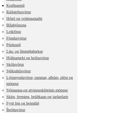
Kraftpappír
Ráðstefnuvörur
Hótel og veitingastaðir
Bílaþjónusta
Leikföng
Föndurvörur
Púsluspil
Lita- og límmiðabækur
Hjálpartæki og heilsuvörur
Skólavörur
Sjúkrahúsvörur
Ljósmyndavörur, rammar, albúm, plöst og
möppur
Sjómanna-og atvinnuskírteinis möppur
Skírn, ferming, brúðkaup og jarðarfarir
Fyrir þig og heimilið
Íþróttavörur