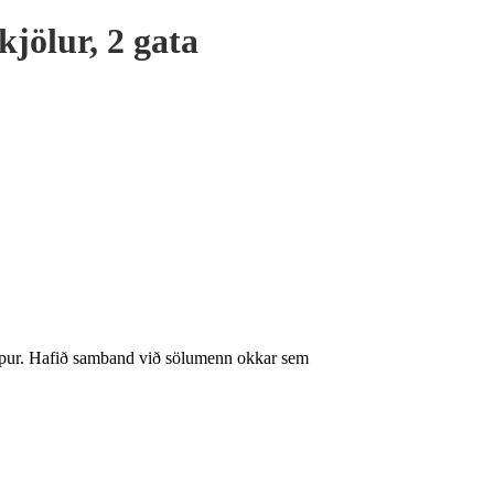
jölur, 2 gata
 möppur. Hafið samband við sölumenn okkar sem