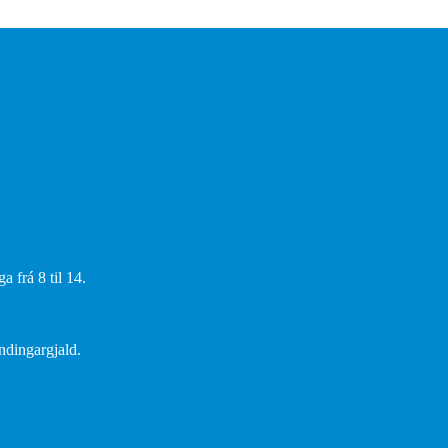
 frá 8 til 14.
endingargjald.