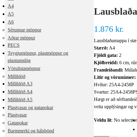
A4
Lausblaða
A5
A6
1.876
kr.
Sérunnar möppur
Aðrar möppur
Lausblaðamappa í stær
PECS
Stærð:
A4
Teygjumöppur, plastmöppur og
Fjöldi gata:
2
plastumslög
Kjölbreidd:
6 cm, rúm
Vörulistamöppur
Framleiðandi:
Múlal
Milliblöð
Litir og vörunúmer:
Milliblöð A3
Hvítur: 25A4-2458P
Milliblöð A4
Svartur: 25A4-2458P
Hægt er að sérframleið
Milliblöð A5
veita upplýsingar og v
Plastvasar og gatapokar
Plastvasar
Veldu lit
:
No selectio
Gatapokar
Barmmerki og hálsbönd