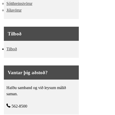
Sótthreinsivörur
Jólavörur
Tilboð
Tilboð
Vantar þig aðstoð?
Hafðu samband og við leysum málið
saman.
562-8500