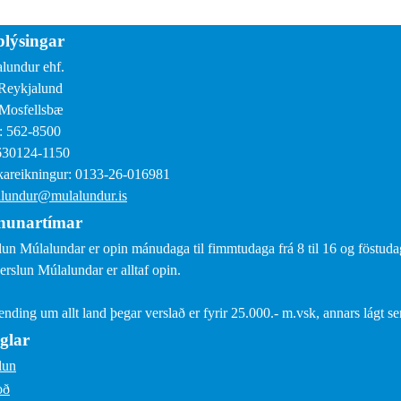
lýsingar
lundur ehf.
Reykjalund
Mosfellsbæ
: 562-8500
630124-1150
areikningur: 0133-26-016981
lundur@mulalundur.is
nunartímar
lun Múlalundar er opin mánudaga til fimmtudaga frá 8 til 16 og föstudaga
erslun Múlalundar er alltaf opin.
sending um allt land þegar verslað er fyrir 25.000.- m.vsk, annars lágt s
glar
lun
oð