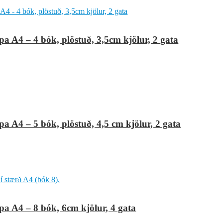
 A4 – 4 bók, plöstuð, 3,5cm kjölur, 2 gata
 A4 – 5 bók, plöstuð, 4,5 cm kjölur, 2 gata
 A4 – 8 bók, 6cm kjölur, 4 gata