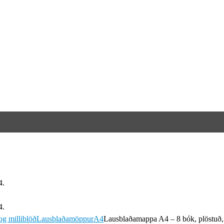
g milliblöð
Lausblaðamöppur
A4
Lausblaðamappa A4 – 8 bók, plöstuð, 