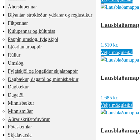
Áherslupennar
Blýantar, strokleður, yddarar og reglustikur
Filtpennar
Lausblaðamappa
Kúlupennar og kúlutúss
Pappír, umslög, fylgiskjöl
1.510
kr.
Ljósritunarpappír
Velja möguleika
Rúllur
Umslög
Fylgiskjöl og löggildur skjalapappír
Lausblaðamappa
Dagbækur, dagatöl og minnisbækur
Dagbækur
Dagatöl
1.685
kr.
Minnisbækur
Velja möguleika
Minnismiðar
Aðrar skrifstofuvörur
Fótaskemlar
Lausblaðamappa
Skjalavarsla