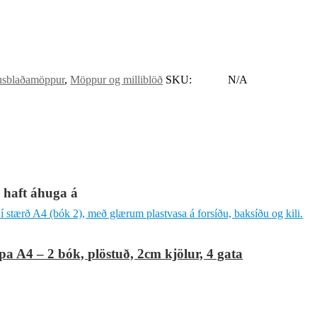
usblaðamöppur
,
Möppur og milliblöð
SKU:
N/A
g haft áhuga á
 A4 – 2 bók, plöstuð, 2cm kjölur, 4 gata