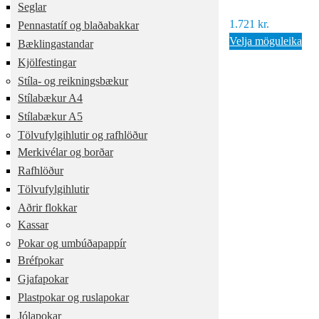
Seglar
1.721
kr.
Pennastatíf og blaðabakkar
Velja möguleika
Bæklingastandar
Kjölfestingar
Stíla- og reikningsbækur
Stílabækur A4
Stílabækur A5
Tölvufylgihlutir og rafhlöður
Merkivélar og borðar
Rafhlöður
Tölvufylgihlutir
Aðrir flokkar
Kassar
Pokar og umbúðapappír
Bréfpokar
Gjafapokar
Plastpokar og ruslapokar
Jólapokar