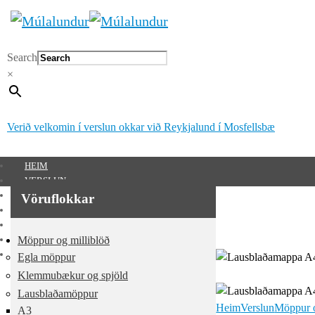
Search
×
Verið velkomin í verslun okkar við Reykjalund í Mosfellsbæ
HEIM
VERSLUN
SÉRUNNAR VÖRUR
Vöruflokkar
MÚLALUNDUR 65 ÁRA
UM OKKUR
Möppur og milliblöð
HAFA SAMBAND
MITT SVÆÐI
Egla möppur
Mitt svæði
Klemmubækur og spjöld
Lausblaðamöppur
0
kr.
Heim
Verslun
Möppur o
A3