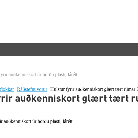
 flokkar
Ráðstefnuvörur
Hulstur fyrir auðkenniskort glært tært rúmar 
yrir auðkenniskort glært tært 
r auðkenniskort úr hörðu plasti, lárétt.