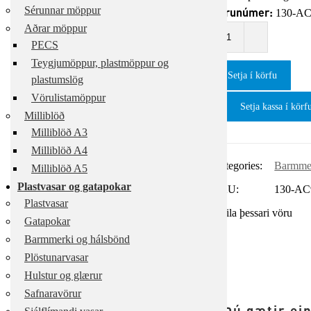
Sérunnar möppur
Vörunúmer:
130-AC
Aðrar möppur
PECS
Teygjumöppur, plastmöppur og
Setja í körfu
plastumslög
Vörulistamöppur
Setja kassa í körf
Milliblöð
Milliblöð A3
Milliblöð A4
Categories:
Barmmer
Milliblöð A5
Plastvasar og gatapokar
SKU:
130-AC
Plastvasar
Deila þessari vöru
Gatapokar
Barmmerki og hálsbönd
Plöstunarvasar
Hulstur og glærur
Safnaravörur
Þú gætir ei