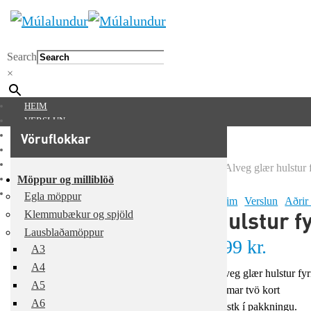
Search
×
HEIM
VERSLUN
SÉRUNNAR VÖRUR
Vöruflokkar
MÚLALUNDUR 65 ÁRA
UM OKKUR
Möppur og milliblöð
HAFA SAMBAND
MITT SVÆÐI
Egla möppur
Heim
Verslun
Aðrir
Mitt svæði
Hulstur f
Klemmubækur og spjöld
Lausblaðamöppur
0
kr.
399
kr.
A3
A4
Alveg glær hulstur fyri
A5
Rúmar tvö kort
A6
50 stk í pakkningu.