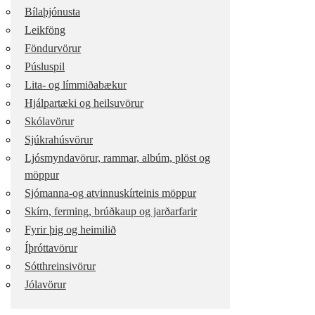
Bílaþjónusta
Leikföng
Föndurvörur
Púsluspil
Lita- og límmiðabækur
Hjálpartæki og heilsuvörur
Skólavörur
Sjúkrahúsvörur
Ljósmyndavörur, rammar, albúm, plöst og
möppur
Sjómanna-og atvinnuskírteinis möppur
Skírn, ferming, brúðkaup og jarðarfarir
Fyrir þig og heimilið
Íþróttavörur
Sótthreinsivörur
Jólavörur