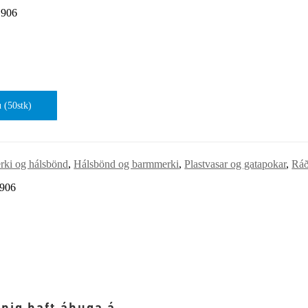
906
u (50stk)
ki og hálsbönd
,
Hálsbönd og barmmerki
,
Plastvasar og gatapokar
,
Ráð
906
nnig haft áhuga á