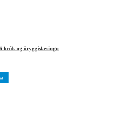
 krók og öryggislæsingu
ka