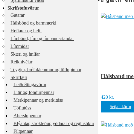
Sjálflímandi vasar
Skrifstofuvörur
Gatarar
Hálsbönd og barmmerki
Heftarar og hefti
Límbönd, lím og límbandsstandar
Límmiðar
Skæri og hnífar
Reiknivélar
Teygjur, bréfaklemmur og töflupinnar
Hálsband með
Skriffæri
Leiðréttingavörur
Litir og föndurpennar
420
kr.
Merkipennar og merkitúss
Setja í körfu
Töflutúss
Áherslupennar
Blýantar, strokleður, yddarar og reglustikur
Filtpennar