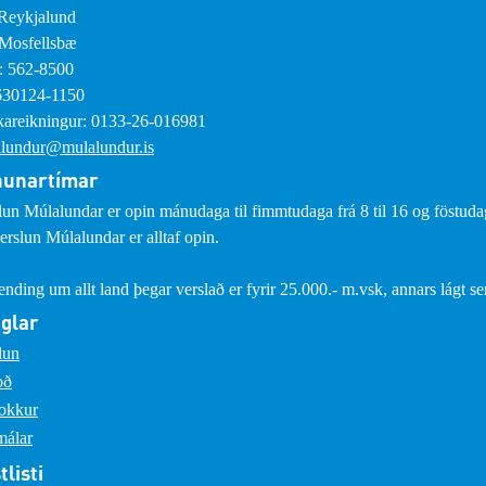
Reykjalund
Mosfellsbæ
: 562-8500
630124-1150
areikningur: 0133-26-016981
lundur@mulalundur.is
nunartímar
lun Múlalundar er opin mánudaga til fimmtudaga frá 8 til 16 og föstudaga
erslun Múlalundar er alltaf opin.
sending um allt land þegar verslað er fyrir 25.000.- m.vsk, annars lágt s
glar
lun
oð
okkur
málar
tlisti