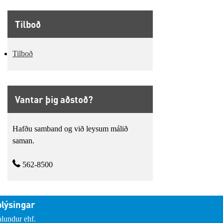
Tilboð
Tilboð
Vantar þig aðstoð?
Hafðu samband og við leysum málið
saman.
562-8500
lýsingar
lundur ehf.