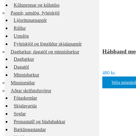
Kúlupennar og kúlutúss
Pappír, umslög, fylgiskjöl
Ljósritunarpappír
Rúllur
Umslög
Fylgiskjöl og löggildur skjalapappír
Hálsband með
Dagbækur, dagatöl og minnisbækur
Dagbækur
Dagatöl
480
kr.
Minnisbækur
Minnismiðar
Velja mögulei
Aðrar skrifstofuvörur
Fótaskemlar
Skjalavarsla
Seglar
Pennastatíf og blaðabakkar
Bæklingastandar