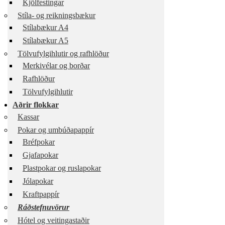
Kjölfestingar
Stíla- og reikningsbækur
Stílabækur A4
Stílabækur A5
Tölvufylgihlutir og rafhlöður
Merkivélar og borðar
Rafhlöður
Tölvufylgihlutir
Aðrir flokkar
Kassar
Pokar og umbúðapappír
Bréfpokar
Gjafapokar
Plastpokar og ruslapokar
Jólapokar
Kraftpappír
Ráðstefnuvörur
Hótel og veitingastaðir