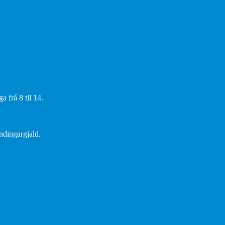
 frá 8 til 14.
endingargjald.