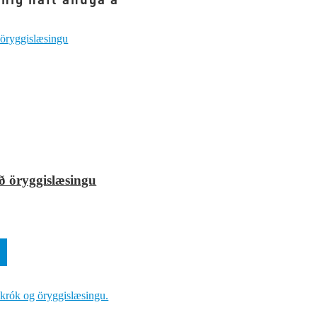
 öryggislæsingu