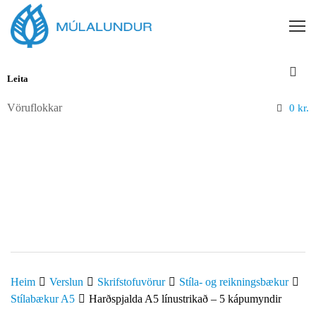
Vöruflokkar
0
kr.
Heim
Verslun
Skrifstofuvörur
Stíla- og reikningsbækur
Stílabækur A5
Harðspjalda A5 línustrikað – 5 kápumyndir