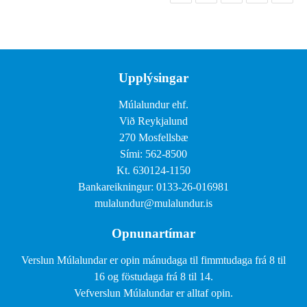
Upplýsingar
Múlalundur ehf.
Við Reykjalund
270 Mosfellsbæ
Sími: 562-8500
Kt. 630124-1150
Bankareikningur: 0133-26-016981
mulalundur@mulalundur.is
Opnunartímar
Verslun Múlalundar er opin mánudaga til fimmtudaga frá 8 til
16 og föstudaga frá 8 til 14.
Vefverslun Múlalundar er alltaf opin.