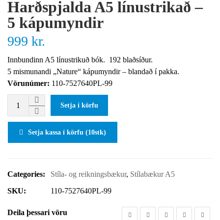
Harðspjalda A5 línustrikað –
5 kápumyndir
999
kr.
Innbundinn A5 línustrikuð bók. 192 blaðsíður.
5 mismunandi „Nature“ kápumyndir – blandað í pakka.
Vörunúmer:
110-7527640PL-99
Setja í körfu
Setja kassa í körfu (10stk)
Categories:
Stíla- og reikningsbækur
,
Stílabækur A5
SKU:
110-7527640PL-99
Deila þessari vöru