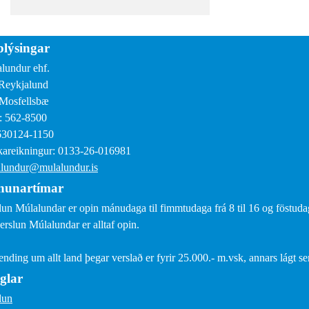
lýsingar
lundur ehf.
Reykjalund
Mosfellsbæ
: 562-8500
630124-1150
areikningur: 0133-26-016981
lundur@mulalundur.is
nunartímar
lun Múlalundar er opin mánudaga til fimmtudaga frá 8 til 16 og föstudaga
erslun Múlalundar er alltaf opin.
sending um allt land þegar verslað er fyrir 25.000.- m.vsk, annars lágt s
glar
lun