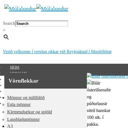
Search
×
Verið velkomin í verslun okkar við Reykjalund í Mosfellsbæ
HEIM
VERSLUN
SÉRUNNAR VÖRUR
Vöruflokkar
MÚLALUNDUR 65 ÁRA
UM OKKUR
Möppur og milliblöð
HAFA SAMBAND
MITT SVÆÐI
Egla möppur
Mitt svæði
Klemmubækur og spjöld
Lausblaðamöppur
0
kr.
A3