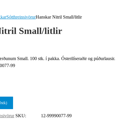
kkar
Sótthreinsivörur
Hanskar Nitril Small/litlir
tril Small/litlir
stærðunum Small. 100 stk. í pakka. Ósterilíseraðir og púðurlausir.
0077-99
0stk)
nsivörur
SKU:
12-99990077-99