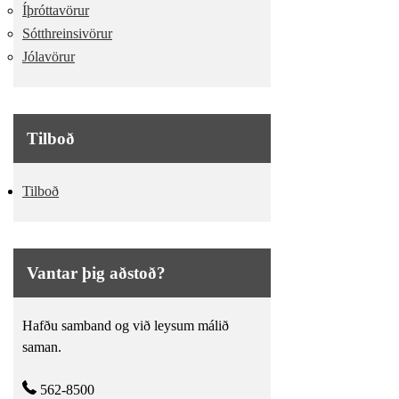
Íþróttavörur
Sótthreinsivörur
Jólavörur
Tilboð
Tilboð
Vantar þig aðstoð?
Hafðu samband og við leysum málið
saman.
562-8500