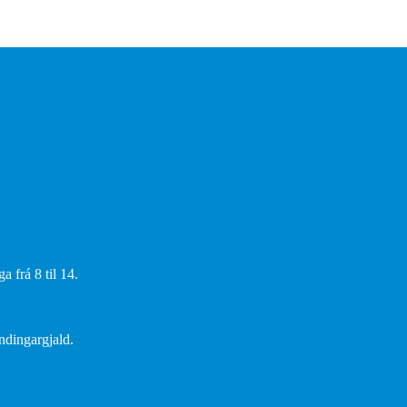
 frá 8 til 14.
endingargjald.