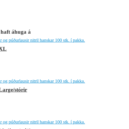
 haft áhuga á
 XL
Large/stórir