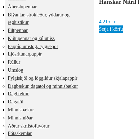
Hanskar Nitril
Áherslupennar
Blýantar, strokleður, yddarar og
4.215
kr.
reglustikur
Setja í körfu
Filtpennar
Kúlupennar og kúlutúss
Pappír, umslög, fylgiskjöl
Ljósritunarpappír
Rúllur
Umslög
Fylgiskjöl og löggildur skjalapappír
Dagbækur, dagatöl og minnisbækur
Dagbækur
Dagatöl
Minnisbækur
Minnismiðar
Aðrar skrifstofuvörur
Fótaskemlar