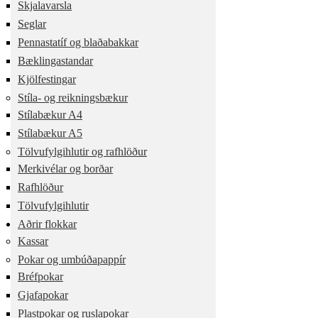
Skjalavarsla
Seglar
Pennastatíf og blaðabakkar
Bæklingastandar
Kjölfestingar
Stíla- og reikningsbækur
Stílabækur A4
Stílabækur A5
Tölvufylgihlutir og rafhlöður
Merkivélar og borðar
Rafhlöður
Tölvufylgihlutir
Aðrir flokkar
Kassar
Pokar og umbúðapappír
Bréfpokar
Gjafapokar
Plastpokar og ruslapokar