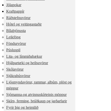
Jólapokar
Kraftpappír
Ráðstefnuvörur
Hótel og veitingastaðir
Bílaþjónusta
Leikföng
Föndurvörur
Púsluspil
Lita- og límmiðabækur
Hjálpartæki og heilsuvörur
Skólavörur
Sjúkrahúsvörur
Ljósmyndavörur, rammar, albúm, plöst og
möppur
Sjómanna-og atvinnuskírteinis möppur
Skírn, ferming, brúðkaup og jarðarfarir
Fyrir þig og heimilið