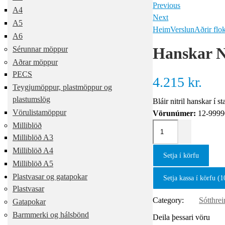
Previous
A4
Next
A5
Heim
Verslun
Aðrir flo
A6
Hanskar Ni
Sérunnar möppur
Aðrar möppur
PECS
4.215
kr.
Teygjumöppur, plastmöppur og
plastumslög
Bláir nitril hanskar í 
Vörulistamöppur
Vörunúmer:
12-9999
Milliblöð
Milliblöð A3
Milliblöð A4
Setja í körfu
Milliblöð A5
Plastvasar og gatapokar
Setja kassa í körfu (1
Plastvasar
Category:
Sótthrei
Gatapokar
Barmmerki og hálsbönd
Deila þessari vöru