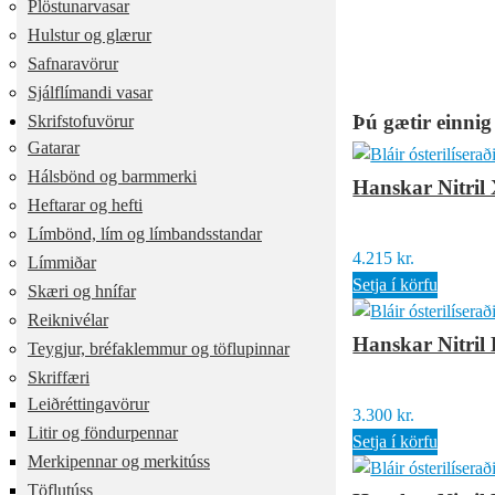
Plöstunarvasar
Hulstur og glærur
Safnaravörur
Sjálflímandi vasar
Þú gætir einnig
Skrifstofuvörur
Gatarar
Hálsbönd og barmmerki
Hanskar Nitril
Heftarar og hefti
Límbönd, lím og límbandsstandar
4.215
kr.
Límmiðar
Setja í körfu
Skæri og hnífar
Reiknivélar
Hanskar Nitril 
Teygjur, bréfaklemmur og töflupinnar
Skriffæri
Leiðréttingavörur
3.300
kr.
Litir og föndurpennar
Setja í körfu
Merkipennar og merkitúss
Töflutúss