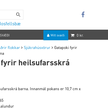
 Mosfellsbæ
0
kr.
 SVÆÐI
Mitt svæði
ðrir flokkar
Sjúkrahúsvörur
Gatapoki fyrir
rna
fyrir heilsufarsskrá
lsufarsskrá barna. Innanmál pokans er 10,7 cm x
65
alundur