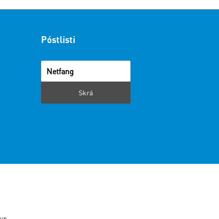
Póstlisti
i
un.