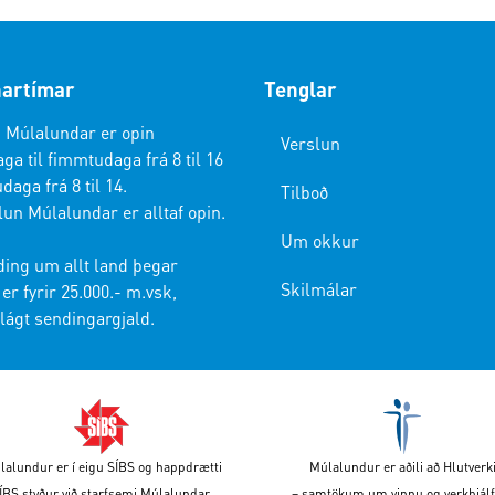
artímar
Tenglar
 Múlalundar er opin
Verslun
a til fimmtudaga frá 8 til 16
daga frá 8 til 14.
Tilboð
lun Múlalundar er alltaf opin.
Um okkur
ding um allt land þegar
Skilmálar
er fyrir 25.000.- m.vsk,
lágt sendingargjald.
lalundur er í eigu SÍBS og happdrætti
Múlalundur er aðili að Hlutverk
ÍBS styður við starfsemi Múlalundar.
– samtökum um vinnu og verkþjálf