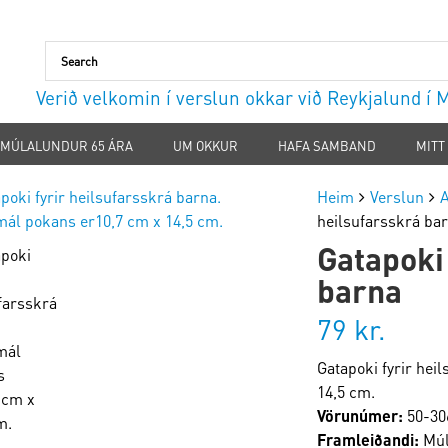
Verið velkomin í verslun okkar við Reykjalund í
MÚLALUNDUR 65 ÁRA
UM OKKUR
HAFA SAMBAND
MITT
Heim
Verslun
A
heilsufarsskrá ba
Gatapoki 
barna
79
kr.
Gatapoki fyrir hei
14,5 cm.
Vörunúmer:
50-30
Framleiðandi:
Múl