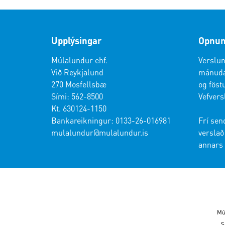
Upplýsingar
Opnun
Múlalundur ehf.
Verslun
Við Reykjalund
mánudag
270 Mosfellsbæ
og föstu
Sími: 562-8500
Vefvers
Kt. 630124-1150
Bankareikningur: 0133-26-016981
Frí sen
mulalundur@mulalundur.is
verslað 
annars 
Mú
S