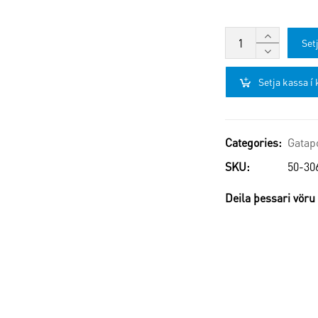
Setj
Setja kassa í 
Categories:
Gatap
SKU:
50-30
Deila þessari vöru