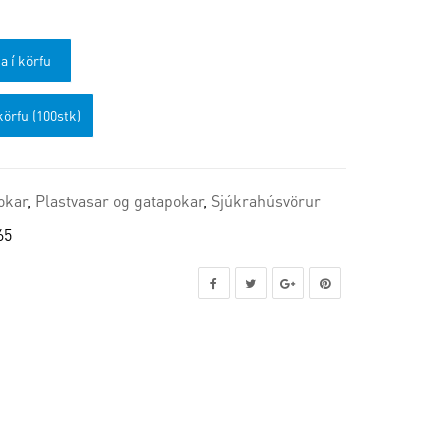
a í körfu
körfu (100stk)
okar
,
Plastvasar og gatapokar
,
Sjúkrahúsvörur
65