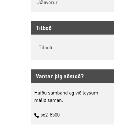
Jólavörur
Tilboð
Tilboð
Vantar þig aðstoð?
Hafðu samband og við leysum
málið saman.
562-8500