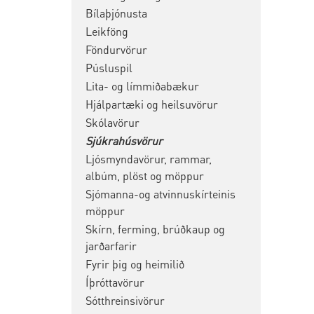
Bílaþjónusta
Leikföng
Föndurvörur
Púsluspil
Lita- og límmiðabækur
Hjálpartæki og heilsuvörur
Skólavörur
Sjúkrahúsvörur
Ljósmyndavörur, rammar,
albúm, plöst og möppur
Sjómanna-og atvinnuskírteinis
möppur
Skírn, ferming, brúðkaup og
jarðarfarir
Fyrir þig og heimilið
Íþróttavörur
Sótthreinsivörur