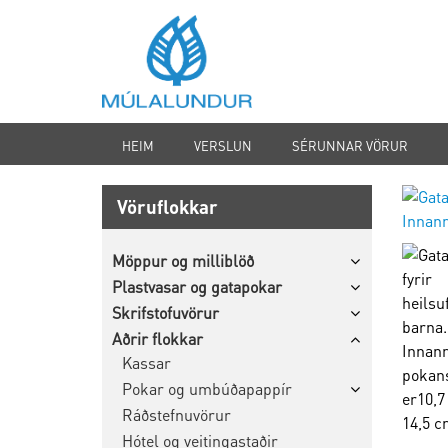
HEIM
VERSLUN
SÉRUNNAR VÖRUR
Vöruflokkar
Möppur og milliblöð
Plastvasar og gatapokar
Skrifstofuvörur
Aðrir flokkar
Kassar
Pokar og umbúðapappír
Ráðstefnuvörur
Hótel og veitingastaðir