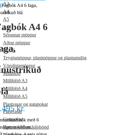
A3
4
Fagbók A4 6 faga,
A4
nustrikuð blá
A5
Fagbók A4 6
A6
Sérunnar möppur
Aðrar möppur
aga,
PECS
Teygjumöppur, plastmöppur og plastumslög
Vörulistamöppur
ínustrikuð
Milliblöð
Milliblöð A3
lá
Milliblöð A4
Milliblöð A5
Plastvasar og gatapokar
.495
kr.
Plastvasar
Gatapokar
nustrikuð bók með 6
taskiptum köflum.
Barmmerki og hálsbönd
íf plastkápa. 4 gata götun.
Plöstunarvasar