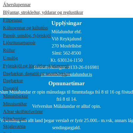
Áherslupennar
Blýantar, strokleður, yddarar og reglustikur
Filtpennar
Upplýsingar
Kúlupennar og kúlutúss
Múlalundur ehf.
Pappír, umslög, fylgiskjöl
Við Reykjalund
Ljósritunarpappír
270 Mosfellsbæ
Rúllur
Sími: 562-8500
Umslög
Kt. 630124-1150
Fylgiskjöl og löggildur skjalapappír
Bankareikningur: 0133-26-016981
Dagbækur, dagatöl og minnisbækur
mulalundur@mulalundur.is
Dagbækur
Opnunartímar
Dagatöl
slun Múlalundar er opin mánudaga til fimmtudaga frá 8 til 16 og föstu
Minnisbækur
frá 8 til 14.
Minnismiðar
Vefverslun Múlalundar er alltaf opin.
Aðrar skrifstofuvörur
Fótaskemlar
Frí sending um allt land þegar verslað er fyrir 25.000.- m.vsk, annars lág
Skjalavarsla
sendingargjald.