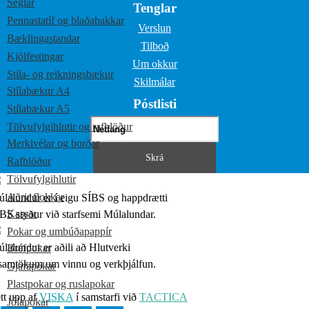
Seglar
Tenglar
Pennastatíf og blaðabakkar
Verslun
Bæklingastandar
Tilboð
Kjölfestingar
Um okkur
Stíla- og reikningsbækur
Skilmálar
Stílabækur A4
Póstlisti
Stílabækur A5
Tölvufylgihlutir og rafhlöður
Merkivélar og borðar
Rafhlöður
Tölvufylgihlutir
Aðrir flokkar
lalundur er í eigu SÍBS og happdrætti
Kassar
BS styður við starfsemi Múlalundar.
Pokar og umbúðapappír
lalundur er aðili að Hlutverki
Bréfpokar
samtökum um vinnu og verkþjálfun.
Gjafapokar
Plastpokar og ruslapokar
tt upp af
VISKA
í samstarfi við
TACTICA
Jólapokar