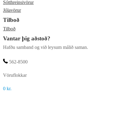
Sótthreinsivörur
Jólavörur
Tilboð
Tilboð
Vantar þig aðstoð?
Hafðu samband og við leysum málið saman.
562-8500
Vöruflokkar
0
kr.