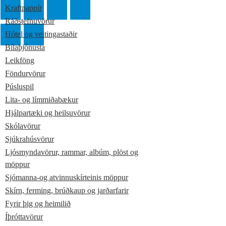
Kraftpappír
Ráðstefnuvörur
Hótel og veitingastaðir
Bílaþjónusta
Leikföng
Föndurvörur
Púsluspil
Lita- og límmiðabækur
Hjálpartæki og heilsuvörur
Skólavörur
Sjúkrahúsvörur
Ljósmyndavörur, rammar, albúm, plöst og
möppur
Sjómanna-og atvinnuskírteinis möppur
Skírn, ferming, brúðkaup og jarðarfarir
Fyrir þig og heimilið
Íþróttavörur