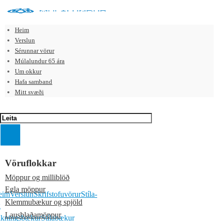
Heim
Verslun
Sérunnar vörur
Múlalundur 65 ára
Um okkur
Hafa samband
Mitt svæði
Vöruflokkar
Möppur og milliblöð
Egla möppur
eim
Verslun
Skrifstofuvörur
Stíla-
Klemmubækur og spjöld
g
Lausblaðamöppur
ikningsbækur
Stílabækur