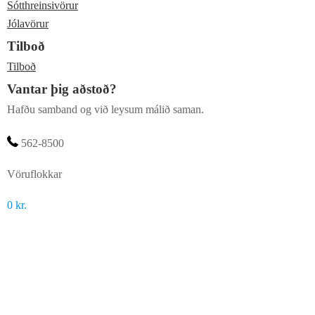
Sótthreinsivörur
Jólavörur
Tilboð
Tilboð
Vantar þig aðstoð?
Hafðu samband og við leysum málið saman.
562-8500
Vöruflokkar
0
kr.