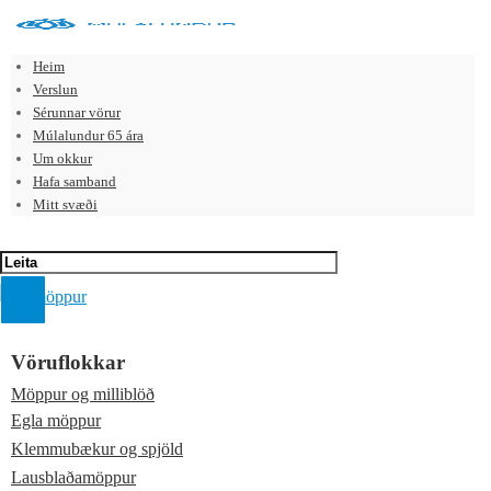
Heim
Verslun
Sérunnar vörur
Múlalundur 65 ára
Um okkur
Hafa samband
Mitt svæði
Vöruflokkar
Möppur og milliblöð
Egla möppur
Klemmubækur og spjöld
Lausblaðamöppur