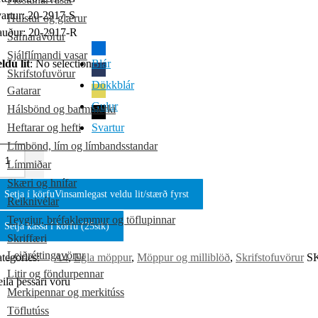
artur: 20-2917-S
Hulstur og glærur
uður: 20-2917-R
Safnaravörur
Sjálflímandi vasar
ldu lit
:
No selection
Blár
Skrifstofuvörur
Dökkblár
Gatarar
Gulur
Hálsbönd og barmmerki
Heftarar og hefti
Svartur
Límbönd, lím og límbandsstandar
Límmiðar
Skæri og hnífar
Setja í körfu
Vinsamlegast veldu lit/stærð fyrst
Reiknivélar
Teygjur, bréfaklemmur og töflupinnar
Setja kassa í körfu (25stk)
Skriffæri
Leiðréttingavörur
tegories:
A4
,
Egla möppur
,
Möppur og milliblöð
,
Skrifstofuvörur
S
Litir og föndurpennar
ila þessari vöru
Merkipennar og merkitúss
Töflutúss