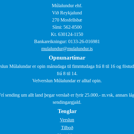
Múlalundur ehf.
Við Reykjalund
270 Mosfellsbæ
Sími: 562-8500
Kt. 630124-1150
Bankareikningur: 0133-26-016981
mulalundur@mulalundur.is
Opnunartímar
slun Múlalundar er opin mánudaga til fimmtudaga frá 8 til 16 og föstu
frá 8 til 14.
Vefverslun Múlalundar er alltaf opin.
Frí sending um allt land þegar verslað er fyrir 25.000.- m.vsk, annars lág
sendingargjald.
Tenglar
Verslun
Tilboð