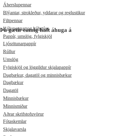
Áherslupennar
Blýantar, strokleður, yddarar og reglustikur
Filtpennar
Kúlupennar og kúlutúss
Þú gætir einnig haft áhuga á
Pappír, umslög, fylgiskjöl
Ljósritunarpappír
Rúllur
Umslög
Fylgiskjöl og löggildur skjalapappír
Dagbækur, dagatöl og minnisbækur
Dagbækur
Dagatöl
Minnisbækur
Minnismiðar
Aðrar skrifstofuvörur
Fótaskemlar
Skjalavarsla