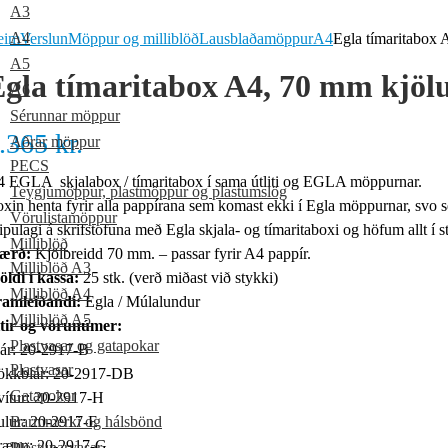
A3
A4
eim
Verslun
Möppur og milliblöð
Lausblaðamöppur
A4
Egla tímaritabox 
A5
gla tímaritabox A4, 70 mm kjölu
A6
Sérunnar möppur
.365
kr.
Aðrar möppur
PECS
 EGLA skjalabox / tímaritabox í sama útliti og EGLA möppurnar.
Teygjumöppur, plastmöppur og plastumslög
xin henta fyrir alla pappírana sem komast ekki í Egla möppurnar, sv
Vörulistamöppur
ipulagi á skrifstofuna með Egla skjala- og tímaritaboxi og höfum allt í 
Milliblöð
tærð:
Kjölbreidd 70 mm. – passar fyrir A4 pappír.
Milliblöð A3
öldi í kassa:
25 stk. (verð miðast við stykki)
Milliblöð A4
ramleiðandi:
Egla / Múlalundur
Milliblöð A5
tir og vörunúmer:
Plastvasar og gatapokar
ár: 20-2917-B
Plastvasar
kkblár: 20-2917-DB
Gatapokar
ítur: 20-2917-H
lur: 20-2917-E
Barmmerki og hálsbönd
rænn: 20-2917-G
Plöstunarvasar