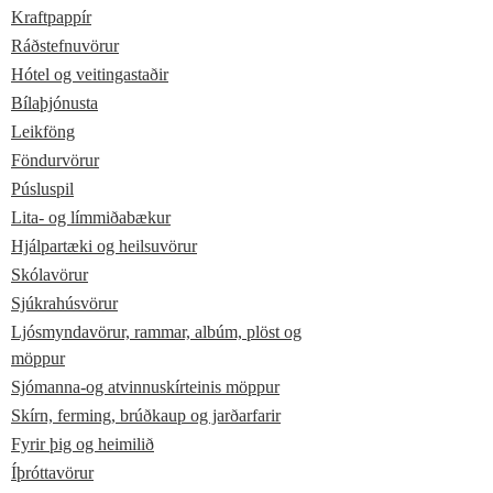
Kraftpappír
Ráðstefnuvörur
Hótel og veitingastaðir
Bílaþjónusta
Leikföng
Föndurvörur
Púsluspil
Lita- og límmiðabækur
Hjálpartæki og heilsuvörur
Skólavörur
Sjúkrahúsvörur
Ljósmyndavörur, rammar, albúm, plöst og
möppur
Sjómanna-og atvinnuskírteinis möppur
Skírn, ferming, brúðkaup og jarðarfarir
Fyrir þig og heimilið
Íþróttavörur