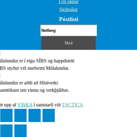
Um okkur
Skilmálar
Póstlisti
lalundur er í eigu SÍBS og happdrætti
BS styður við starfsemi Múlalundar.
lalundur er aðili að Hlutverki
samtökum um vinnu og verkþjálfun.
tt upp af
VISKA
í samstarfi við
TACTICA