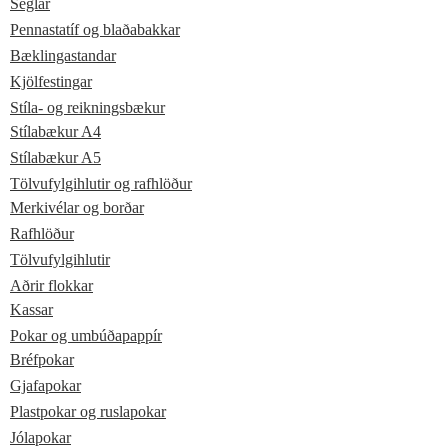
Seglar
Pennastatíf og blaðabakkar
Bæklingastandar
Kjölfestingar
Stíla- og reikningsbækur
Stílabækur A4
Stílabækur A5
Tölvufylgihlutir og rafhlöður
Merkivélar og borðar
Rafhlöður
Tölvufylgihlutir
Aðrir flokkar
Kassar
Pokar og umbúðapappír
Bréfpokar
Gjafapokar
Plastpokar og ruslapokar
Jólapokar