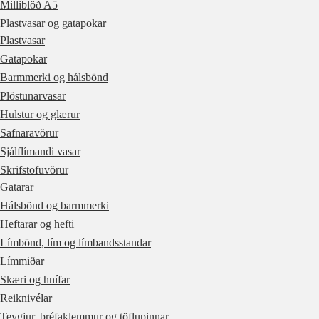
Milliblöð A5
Plastvasar og gatapokar
Plastvasar
Gatapokar
Barmmerki og hálsbönd
Plöstunarvasar
Hulstur og glærur
Safnaravörur
Sjálflímandi vasar
Skrifstofuvörur
Gatarar
Hálsbönd og barmmerki
Heftarar og hefti
Límbönd, lím og límbandsstandar
Límmiðar
Skæri og hnífar
Reiknivélar
Teygjur, bréfaklemmur og töflupinnar