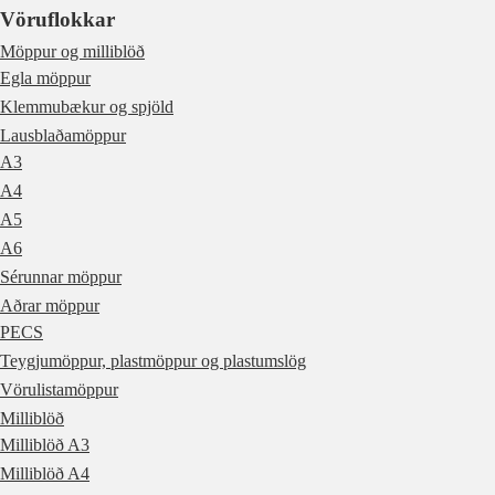
Vöruflokkar
Möppur og milliblöð
Egla möppur
Klemmubækur og spjöld
Lausblaðamöppur
A3
A4
A5
A6
Sérunnar möppur
Aðrar möppur
PECS
Teygjumöppur, plastmöppur og plastumslög
Vörulistamöppur
Milliblöð
Milliblöð A3
Milliblöð A4