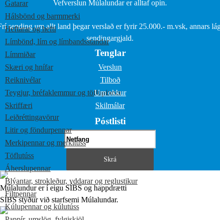
Vefverslun Múlalundar er alltaf opin.
Gatarar
Hálsbönd og barmmerki
Frí sending um allt land þegar verslað er fyrir 25.000.- m.vsk, annars lág
Heftarar og hefti
sendingargjald.
Límbönd, lím og límbandsstandar
Tenglar
Límmiðar
Skæri og hnífar
Verslun
Reiknivélar
Tilboð
Teygjur, bréfaklemmur og töflupinnar
Um okkur
Skriffæri
Skilmálar
Leiðréttingavörur
Póstlisti
Litir og föndurpennar
Merkipennar og merkitúss
Töflutúss
Áherslupennar
Blýantar, strokleður, yddarar og reglustikur
Múlalundur er í eigu SÍBS og happdrætti
Filtpennar
SÍBS styður við starfsemi Múlalundar.
Kúlupennar og kúlutúss
Pappír, umslög, fylgiskjöl