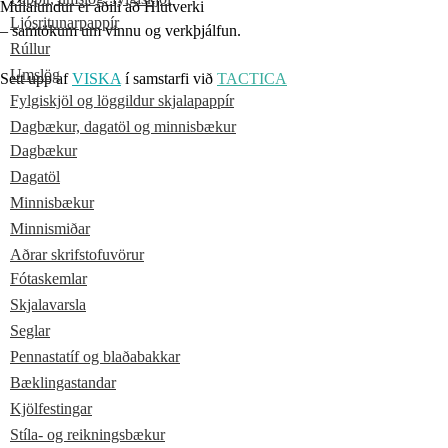
Múlalundur er aðili að Hlutverki
Ljósritunarpappír
– samtökum um vinnu og verkþjálfun.
Rúllur
Umslög
Sett upp af
VISKA
í samstarfi við
TACTICA
Fylgiskjöl og löggildur skjalapappír
Dagbækur, dagatöl og minnisbækur
Dagbækur
Dagatöl
Minnisbækur
Minnismiðar
Aðrar skrifstofuvörur
Fótaskemlar
Skjalavarsla
Seglar
Pennastatíf og blaðabakkar
Bæklingastandar
Kjölfestingar
Stíla- og reikningsbækur