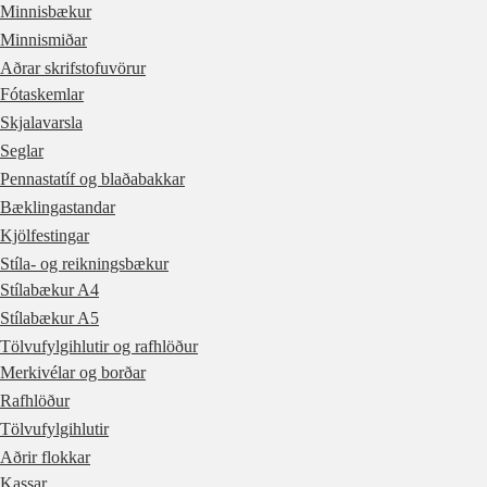
Minnisbækur
Minnismiðar
Aðrar skrifstofuvörur
Fótaskemlar
Skjalavarsla
Seglar
Pennastatíf og blaðabakkar
Bæklingastandar
Kjölfestingar
Stíla- og reikningsbækur
Stílabækur A4
Stílabækur A5
Tölvufylgihlutir og rafhlöður
Merkivélar og borðar
Rafhlöður
Tölvufylgihlutir
Aðrir flokkar
Kassar