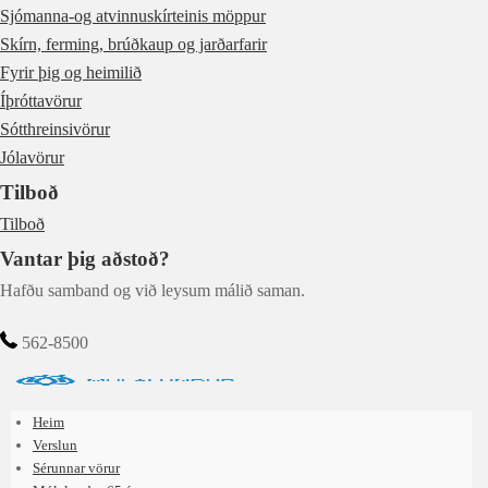
Sjómanna-og atvinnuskírteinis möppur
Skírn, ferming, brúðkaup og jarðarfarir
Fyrir þig og heimilið
Íþróttavörur
Sótthreinsivörur
Jólavörur
Tilboð
Tilboð
Vantar þig aðstoð?
Hafðu samband og við leysum málið saman.
562-8500
Heim
Verslun
Sérunnar vörur