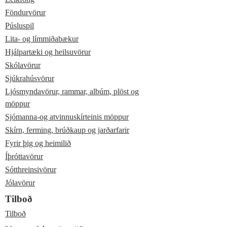
Föndurvörur
Púsluspil
Lita- og límmiðabækur
Hjálpartæki og heilsuvörur
Skólavörur
Sjúkrahúsvörur
Ljósmyndavörur, rammar, albúm, plöst og
möppur
Sjómanna-og atvinnuskírteinis möppur
Skírn, ferming, brúðkaup og jarðarfarir
Fyrir þig og heimilið
Íþróttavörur
Sótthreinsivörur
Jólavörur
Tilboð
Tilboð