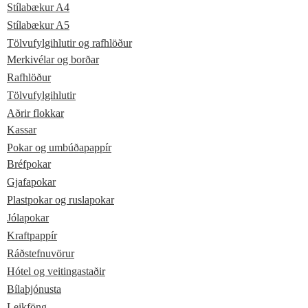
Stílabækur A4
Stílabækur A5
Tölvufylgihlutir og rafhlöður
Merkivélar og borðar
Rafhlöður
Tölvufylgihlutir
Aðrir flokkar
Kassar
Pokar og umbúðapappír
Bréfpokar
Gjafapokar
Plastpokar og ruslapokar
Jólapokar
Kraftpappír
Ráðstefnuvörur
Hótel og veitingastaðir
Bílaþjónusta
Leikföng