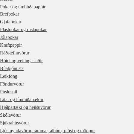
Pokar og umbúðapappír
Bréfpokar
Gjafapokar
Plastpokar og ruslapokar
Jólapokar
Kraftpappír
Ráðstefnuvörur
Hótel og veitingastaðir
Bílaþjónusta
Leikföng
Föndurvörur
Púsluspil
Lita- og límmiðabækur
Hjálpartæki og heilsuvörur
Skólavörur
Sjúkrahúsvörur
Ljósmyndavörur, rammar, albúm, plöst og möppur