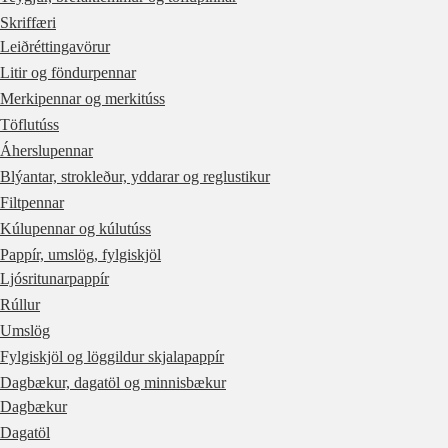
Skriffæri
Leiðréttingavörur
Litir og föndurpennar
Merkipennar og merkitúss
Töflutúss
Áherslupennar
Blýantar, strokleður, yddarar og reglustikur
Filtpennar
Kúlupennar og kúlutúss
Pappír, umslög, fylgiskjöl
Ljósritunarpappír
Rúllur
Umslög
Fylgiskjöl og löggildur skjalapappír
Dagbækur, dagatöl og minnisbækur
Dagbækur
Dagatöl