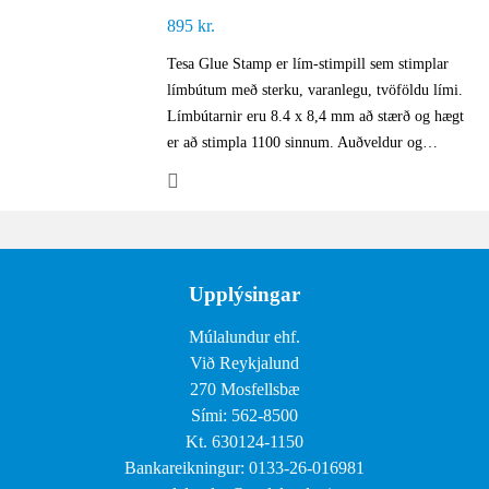
895
kr.
Tesa Glue Stamp er lím-stimpill sem stimplar
límbútum með sterku, varanlegu, tvöföldu lími.
Límbútarnir eru 8.4 x 8,4 mm að stærð og hægt
er að stimpla 1100 sinnum. Auðveldur og…
Upplýsingar
Múlalundur ehf.
Við Reykjalund
270 Mosfellsbæ
Sími: 562-8500
Kt. 630124-1150
Bankareikningur: 0133-26-016981