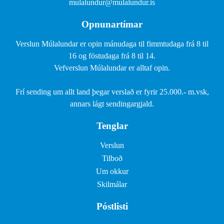
mulalundur@mulalundur.is
Opnunartímar
Verslun Múlalundar er opin mánudaga til fimmtudaga frá 8 til
16 og föstudaga frá 8 til 14.
Vefverslun Múlalundar er alltaf opin.
Frí sending um allt land þegar verslað er fyrir 25.000.- m.vsk,
annars lágt sendingargjald.
Tenglar
Verslun
Tilboð
Um okkur
Skilmálar
Póstlisti