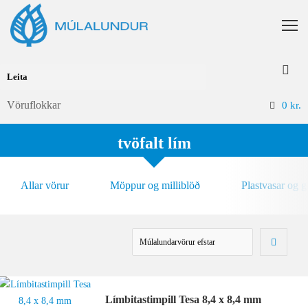
Vöruflokkar
0
kr.
tvöfalt lím
Allar vörur
Möppur og milliblöð
Plastvasar og 
Límbitastimpill Tesa 8,4 x 8,4 mm