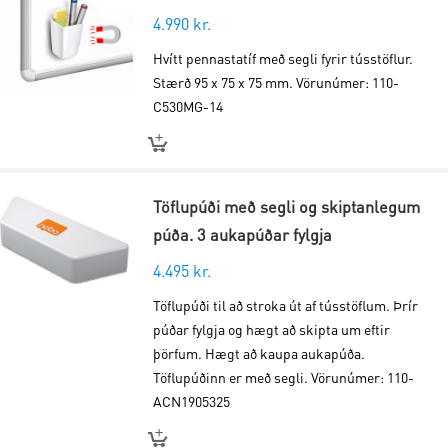
4.990
kr.
Hvítt pennastatíf með segli fyrir tússtöflur.
Stærð 95 x 75 x 75 mm. Vörunúmer: 110-
C530MG-14
Töflupúði með segli og skiptanlegum
púða. 3 aukapúðar fylgja
4.495
kr.
Töflupúði til að stroka út af tússtöflum. Þrír
púðar fylgja og hægt að skipta um eftir
þörfum. Hægt að kaupa aukapúða.
Töflupúðinn er með segli. Vörunúmer: 110-
ACN1905325