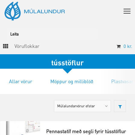
Vöruflokkar
0
kr.
tússtöflur
Allar vörur
Möppur og milliblöð
Plastvasar
Pennastatíf með segli fyrir tússtöflur