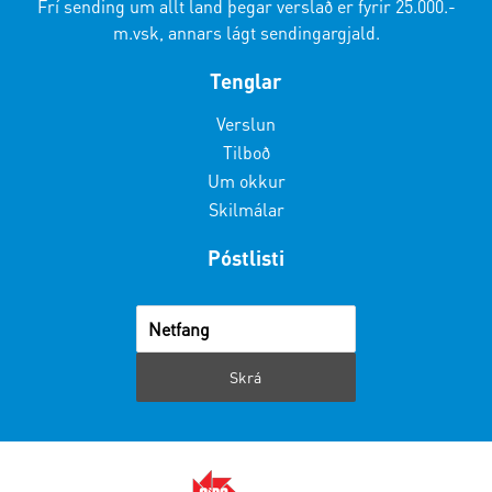
Frí sending um allt land þegar verslað er fyrir 25.000.-
m.vsk, annars lágt sendingargjald.
Tenglar
Verslun
Tilboð
Um okkur
Skilmálar
Póstlisti