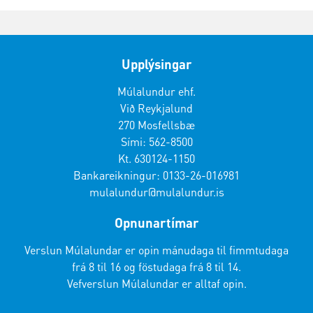
Upplýsingar
Múlalundur ehf.
Við Reykjalund
270 Mosfellsbæ
Sími: 562-8500
Kt. 630124-1150
Bankareikningur: 0133-26-016981
mulalundur@mulalundur.is
Opnunartímar
Verslun Múlalundar er opin mánudaga til fimmtudaga
frá 8 til 16 og föstudaga frá 8 til 14.
Vefverslun Múlalundar er alltaf opin.