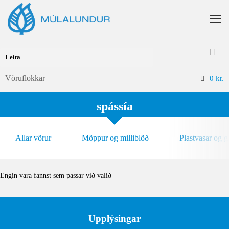
Vöruflokkar
0
kr.
spássía
Allar vörur
Möppur og milliblöð
Plastvasar og 
Engin vara fannst sem passar við valið
Upplýsingar