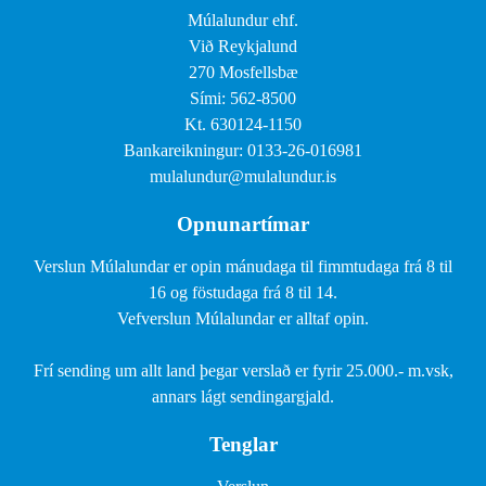
Múlalundur ehf.
Við Reykjalund
270 Mosfellsbæ
Sími: 562-8500
Kt. 630124-1150
Bankareikningur: 0133-26-016981
mulalundur@mulalundur.is
Opnunartímar
Verslun Múlalundar er opin mánudaga til fimmtudaga frá 8 til
16 og föstudaga frá 8 til 14.
Vefverslun Múlalundar er alltaf opin.
Frí sending um allt land þegar verslað er fyrir 25.000.- m.vsk,
annars lágt sendingargjald.
Tenglar