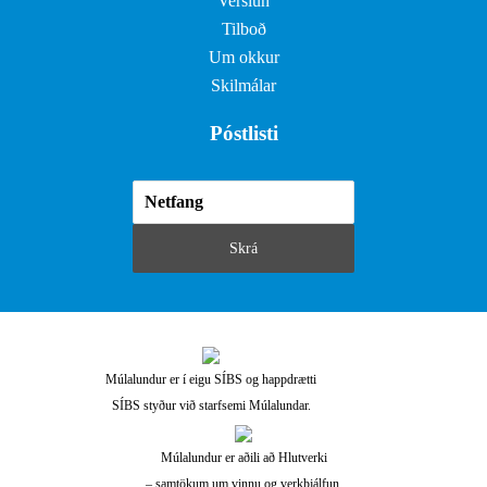
Verslun
Tilboð
Um okkur
Skilmálar
Póstlisti
Múlalundur er í eigu SÍBS og happdrætti
SÍBS styður við starfsemi Múlalundar.
Múlalundur er aðili að Hlutverki
– samtökum um vinnu og verkþjálfun.