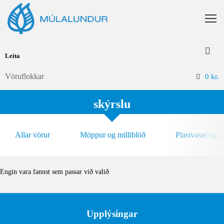
Vöruflokkar
0
kr.
skýrslu
Allar vörur
Möppur og milliblöð
Plastvasar og 
Engin vara fannst sem passar við valið
Upplýsingar