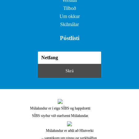
Verslun
Tilboð
Um okkur
Skilmálar
Póstlisti
Múlalundur er í eigu SÍBS og happdrætti
SÍBS styður við starfsemi Múlalundar.
Múlalundur er aðili að Hlutverki
– samtökum um vinnu og verkþjálfun.