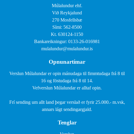
Múlalundur ehf.
Við Reykjalund
270 Mosfellsbæ
Sími: 562-8500
Kt. 630124-1150
Bankareikningur: 0133-26-016981
mulalundur@mulalundur.is
Opnunartímar
Verslun Múlalundar er opin mánudaga til fimmtudaga frá 8 til
16 og föstudaga frá 8 til 14.
Vefverslun Múlalundar er alltaf opin.
Frí sending um allt land þegar verslað er fyrir 25.000.- m.vsk,
annars lágt sendingargjald.
Tenglar