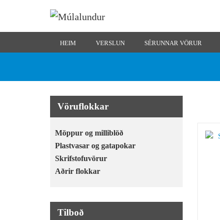
HEIM
VERSLUN
SÉRUNNAR VÖRUR
Vöruflokkar
Möppur og milliblöð
Plastvasar og gatapokar
Skrifstofuvörur
Aðrir flokkar
Tilboð