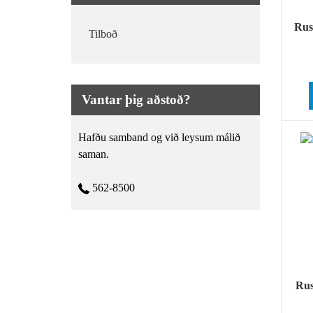
Rus
Tilboð
Vantar þig aðstoð?
Hafðu samband og við leysum málið
saman.
562-8500
Rus