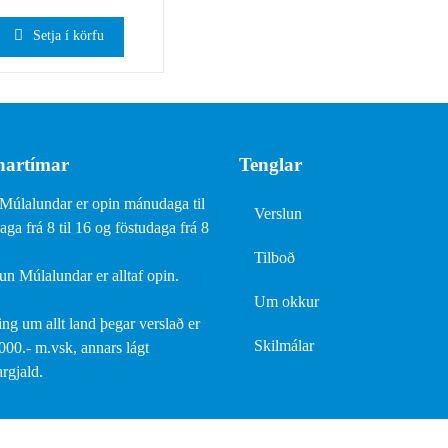
Setja í körfu
artímar
Tenglar
Múlalundar er opin mánudaga til
Verslun
ga frá 8 til 16 og föstudaga frá 8
Tilboð
un Múlalundar er alltaf opin.
Um okkur
ing um allt land þegar verslað er
Skilmálar
.000.- m.vsk, annars lágt
rgjald.