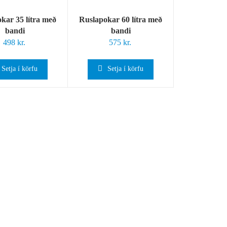
kar 35 lítra með
Ruslapokar 60 lítra með
bandi
bandi
498
kr.
575
kr.
Setja í körfu
Setja í körfu