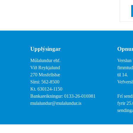
Upplýsingar
Opnun
Múlalundur ehf.
Verslun 
Við Reykjalund
fimmtuda
270 Mosfellsbæ
til 14.
Sími: 562-8500
Vefversl
Kt. 630124-1150
Bankareikningur: 0133-26-016981
Frí send
mulalundur@mulalundur.is
fyrir 25
sendinga