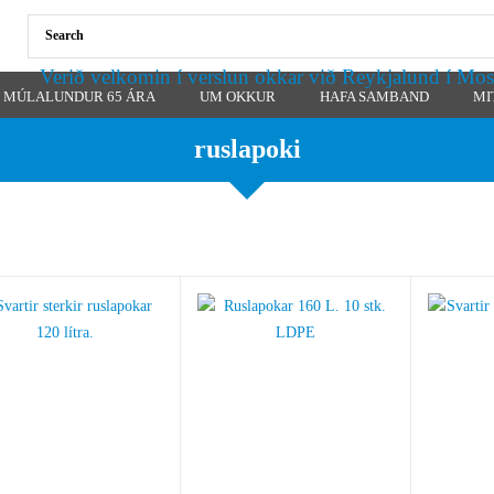
Verið velkomin í verslun okkar við Reykjalund í Mos
MÚLALUNDUR 65 ÁRA
UM OKKUR
HAFA SAMBAND
MI
ruslapoki