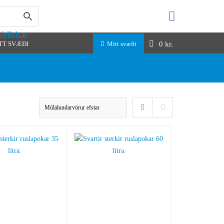
fellsbæ
0
kr.
TT SVÆÐI
Mitt svæði