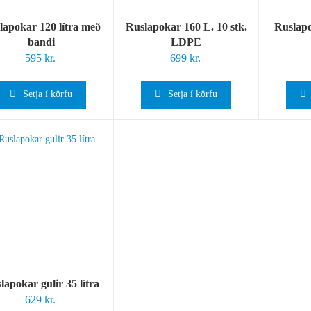
lapokar 120 lítra með
Ruslapokar 160 L. 10 stk.
Ruslapo
bandi
LDPE
595
kr.
699
kr.
Setja í körfu
Setja í körfu
lapokar gulir 35 lítra
629
kr.