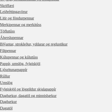
Skriffæri
Leiðréttingavörur
Litir og föndurpennar
Merkipennar og merkitúss
Töflutúss
Áherslupennar
Blýantar, strokleður, yddarar og reglustikur
Filtpennar
Kúlupennar og kúlutúss
Pappír, umslög, fylgiskjöl
Ljósritunarpappír
Rúllur
Umslög
Fylgiskjöl og löggildur skjalapappír
Dagbækur, dagatöl og minnisbækur
Dagbækur
Dagatöl