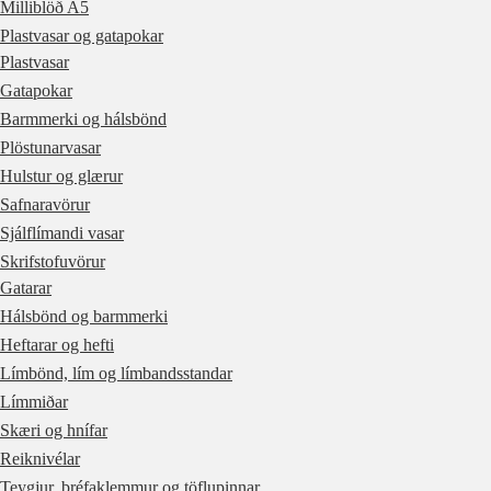
Milliblöð A5
Plastvasar og gatapokar
Plastvasar
Gatapokar
Barmmerki og hálsbönd
Plöstunarvasar
Hulstur og glærur
Safnaravörur
Sjálflímandi vasar
Skrifstofuvörur
Gatarar
Hálsbönd og barmmerki
Heftarar og hefti
Límbönd, lím og límbandsstandar
Límmiðar
Skæri og hnífar
Reiknivélar
Teygjur, bréfaklemmur og töflupinnar