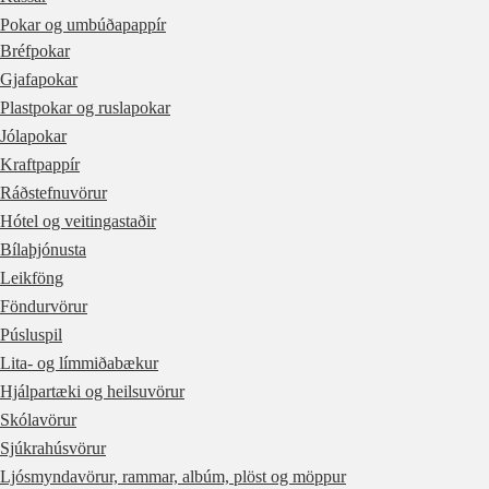
Pokar og umbúðapappír
Bréfpokar
Gjafapokar
Plastpokar og ruslapokar
Jólapokar
Kraftpappír
Ráðstefnuvörur
Hótel og veitingastaðir
Bílaþjónusta
Leikföng
Föndurvörur
Púsluspil
Lita- og límmiðabækur
Hjálpartæki og heilsuvörur
Skólavörur
Sjúkrahúsvörur
Ljósmyndavörur, rammar, albúm, plöst og möppur