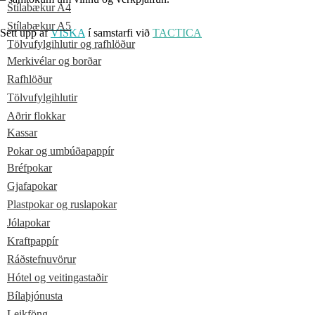
Stílabækur A4
Stílabækur A5
Sett upp af
VISKA
í samstarfi við
TACTICA
Tölvufylgihlutir og rafhlöður
Merkivélar og borðar
Rafhlöður
Tölvufylgihlutir
Aðrir flokkar
Kassar
Pokar og umbúðapappír
Bréfpokar
Gjafapokar
Plastpokar og ruslapokar
Jólapokar
Kraftpappír
Ráðstefnuvörur
Hótel og veitingastaðir
Bílaþjónusta
Leikföng