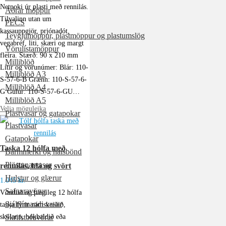
Netpoki úr plasti með rennilás.
Aðrar möppur
Tilvalinn utan um
PECS
kassauppgjör, prjónadót,
Teygjumöppur, plastmöppur og plastumslög
vegabréf, liti, skæri og margt
Vörulistamöppur
fleira. Stærð: 90 x 210 mm
Milliblöð
Litir og vörunúmer: Blár: 110-
Milliblöð A3
S-57-6-B Grænn: 110-S-57-6-
Milliblöð A4
G Gulur: 110-S-57-6-GU…
Milliblöð A5
Velja möguleika
Plastvasar og gatapokar
Plastvasar
Gatapokar
Taska 12 hólfa með
Barmmerki og hálsbönd
Plöstunarvasar
rennilás, blá og svört
Hulstur og glærur
1.045
kr.
Safnaravörur
Vönduð og þægileg 12 hólfa
Sjálflímandi vasar
taska fyrir námskeiðið,
skólann, bókhaldið eða
Skrifstofuvörur