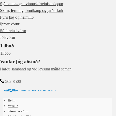
Sjómanna-og atvinnuskírteinis möppur
Skírn, ferming, brúðkaup og jarðarfarir
Fyrir þig og heimilið
Íþróttavörur
Sótthreinsivörur
Jólavörur
Tilboð
Tilboð
Vantar þig aðstoð?
Hafðu samband og við leysum málið saman.
562-8500
Heim
Verslun
Sérunnar vörur