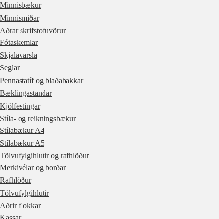
Minnisbækur
Minnismiðar
Aðrar skrifstofuvörur
Fótaskemlar
Skjalavarsla
Seglar
Pennastatíf og blaðabakkar
Bæklingastandar
Kjölfestingar
Stíla- og reikningsbækur
Stílabækur A4
Stílabækur A5
Tölvufylgihlutir og rafhlöður
Merkivélar og borðar
Rafhlöður
Tölvufylgihlutir
Aðrir flokkar
Kassar