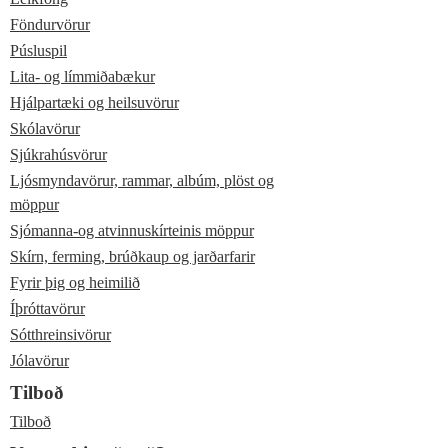
Föndurvörur
Púsluspil
Lita- og límmiðabækur
Hjálpartæki og heilsuvörur
Skólavörur
Sjúkrahúsvörur
Ljósmyndavörur, rammar, albúm, plöst og
möppur
Sjómanna-og atvinnuskírteinis möppur
Skírn, ferming, brúðkaup og jarðarfarir
Fyrir þig og heimilið
Íþróttavörur
Sótthreinsivörur
Jólavörur
Tilboð
Tilboð