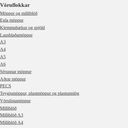
Vöruflokkar
Möppur og milliblöð
Egla möppur
Klemmubækur og spjöld
Lausblaðamöppur
A3
A4
A5
A6
Sérunnar möppur
Aðrar möppur
PECS
Teygjumöppur, plastmöppur og plastumslög
Vörulistamöppur
Milliblöð
Milliblöð A3
Milliblöð A4