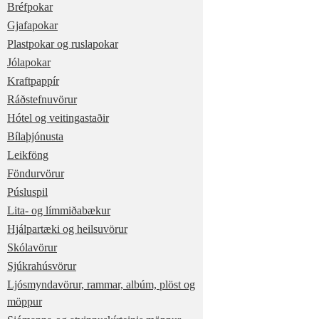
Bréfpokar
Gjafapokar
Plastpokar og ruslapokar
Jólapokar
Kraftpappír
Ráðstefnuvörur
Hótel og veitingastaðir
Bílaþjónusta
Leikföng
Föndurvörur
Púsluspil
Lita- og límmiðabækur
Hjálpartæki og heilsuvörur
Skólavörur
Sjúkrahúsvörur
Ljósmyndavörur, rammar, albúm, plöst og
möppur