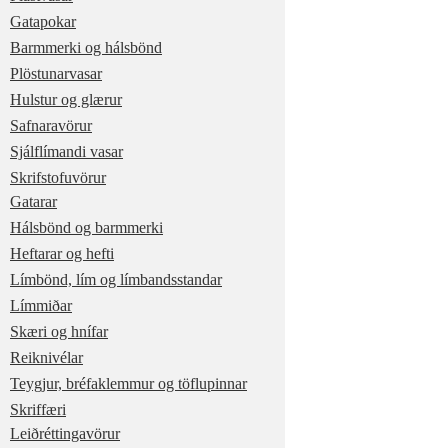
Gatapokar
Barmmerki og hálsbönd
Plöstunarvasar
Hulstur og glærur
Safnaravörur
Sjálflímandi vasar
Skrifstofuvörur
Gatarar
Hálsbönd og barmmerki
Heftarar og hefti
Límbönd, lím og límbandsstandar
Límmiðar
Skæri og hnífar
Reiknivélar
Teygjur, bréfaklemmur og töflupinnar
Skriffæri
Leiðréttingavörur