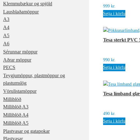
Klemmubækur og spjöld
999
kr.
Lausblaðamöppur
Setja í körfu
A3
A4
A5
Tesa sterkt PVC
A6
Sérunnar möppur
Aðrar möppur
990
kr.
PECS
Setja í körfu
Teygjumöppur, plastmöppur og
plastumslög
Vörulistamöppur
Tesa límband gl
Milliblöð
Milliblöð A3
490
kr.
Milliblöð A4
Setja í körfu
Milliblöð A5
Plastvasar og gatapokar
Plastvasar