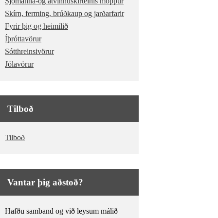
Sjómanna-og atvinnuskírteinis möppur
Skírn, ferming, brúðkaup og jarðarfarir
Fyrir þig og heimilið
Íþróttavörur
Sótthreinsivörur
Jólavörur
Tilboð
Tilboð
Vantar þig aðstoð?
Hafðu samband og við leysum málið