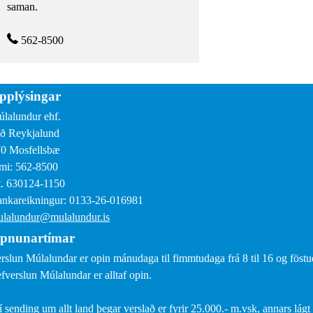
saman.
562-8500
pplýsingar
lalundur ehf.
ð Reykjalund
0 Mosfellsbæ
mi: 562-8500
. 630124-1150
nkareikningur: 0133-26-016981
lalundur@mulalundur.is
pnunartímar
rslun Múlalundar er opin mánudaga til fimmtudaga frá 8 til 16 og föstud
fverslun Múlalundar er alltaf opin.
í sending um allt land þegar verslað er fyrir 25.000.- m.vsk, annars lágt