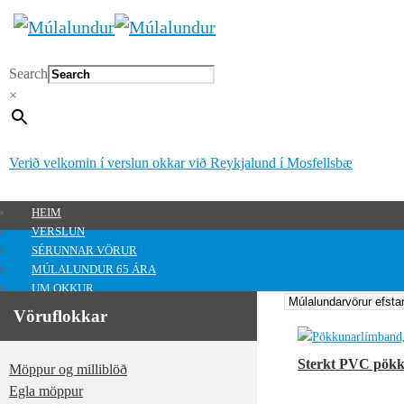
Search
×
Verið velkomin í verslun okkar við Reykjalund í Mosfellsbæ
HEIM
VERSLUN
SÉRUNNAR VÖRUR
MÚLALUNDUR 65 ÁRA
UM OKKUR
HAFA SAMBAND
Vöruflokkar
MITT SVÆÐI
Mitt svæði
Sterkt PVC pökk
Möppur og milliblöð
0
kr.
Egla möppur