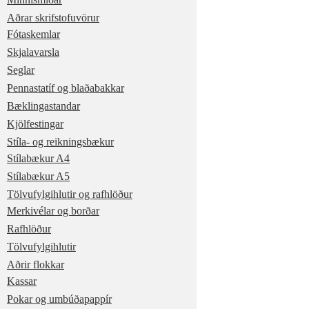
Aðrar skrifstofuvörur
Fótaskemlar
Skjalavarsla
Seglar
Pennastatíf og blaðabakkar
Bæklingastandar
Kjölfestingar
Stíla- og reikningsbækur
Stílabækur A4
Stílabækur A5
Tölvufylgihlutir og rafhlöður
Merkivélar og borðar
Rafhlöður
Tölvufylgihlutir
Aðrir flokkar
Kassar
Pokar og umbúðapappír