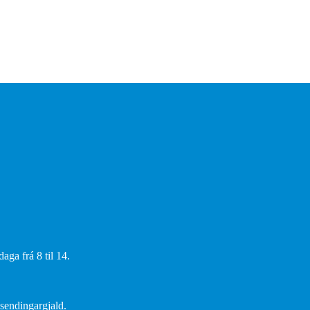
aga frá 8 til 14.
 sendingargjald.