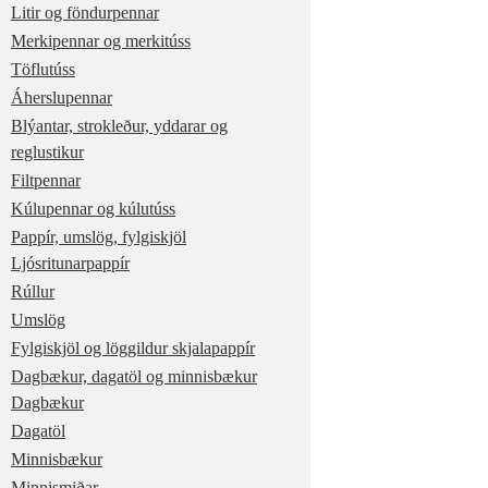
Litir og föndurpennar
Merkipennar og merkitúss
Töflutúss
Áherslupennar
Blýantar, strokleður, yddarar og
reglustikur
Filtpennar
Kúlupennar og kúlutúss
Pappír, umslög, fylgiskjöl
Ljósritunarpappír
Rúllur
Umslög
Fylgiskjöl og löggildur skjalapappír
Dagbækur, dagatöl og minnisbækur
Dagbækur
Dagatöl
Minnisbækur
Minnismiðar