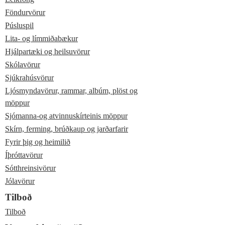
Föndurvörur
Púsluspil
Lita- og límmiðabækur
Hjálpartæki og heilsuvörur
Skólavörur
Sjúkrahúsvörur
Ljósmyndavörur, rammar, albúm, plöst og
möppur
Sjómanna-og atvinnuskírteinis möppur
Skírn, ferming, brúðkaup og jarðarfarir
Fyrir þig og heimilið
Íþróttavörur
Sótthreinsivörur
Jólavörur
Tilboð
Tilboð