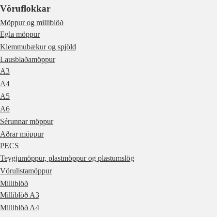
Vöruflokkar
Möppur og milliblöð
Egla möppur
Klemmubækur og spjöld
Lausblaðamöppur
A3
A4
A5
A6
Sérunnar möppur
Aðrar möppur
PECS
Teygjumöppur, plastmöppur og plastumslög
Vörulistamöppur
Milliblöð
Milliblöð A3
Milliblöð A4