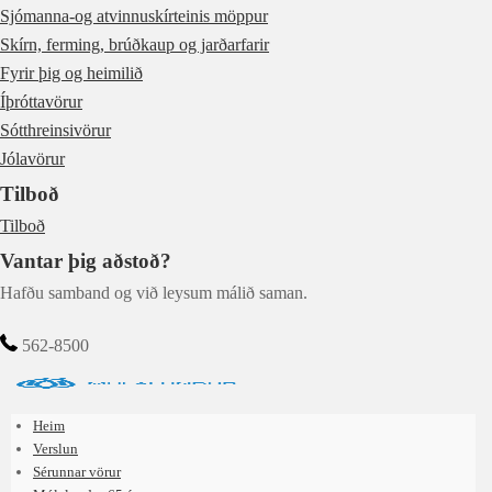
Sjómanna-og atvinnuskírteinis möppur
Skírn, ferming, brúðkaup og jarðarfarir
Fyrir þig og heimilið
Íþróttavörur
Sótthreinsivörur
Jólavörur
Tilboð
Tilboð
Vantar þig aðstoð?
Hafðu samband og við leysum málið saman.
562-8500
Heim
Verslun
Sérunnar vörur