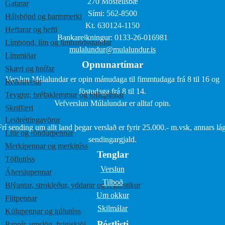
270 Mosfellsbæ
Gatarar
Sími: 562-8500
Hálsbönd og barmmerki
Kt. 630124-1150
Heftarar og hefti
Bankareikningur: 0133-26-016981
Límbönd, lím og límbandsstandar
mulalundur@mulalundur.is
Límmiðar
Opnunartímar
Skæri og hnífar
Verslun Múlalundar er opin mánudaga til fimmtudaga frá 8 til 16 og
Reiknivélar
föstudaga frá 8 til 14.
Teygjur, bréfaklemmur og töflupinnar
Vefverslun Múlalundar er alltaf opin.
Skriffæri
Leiðréttingavörur
Frí sending um allt land þegar verslað er fyrir 25.000.- m.vsk, annars lág
Litir og föndurpennar
sendingargjald.
Merkipennar og merkitúss
Tenglar
Töflutúss
Verslun
Áherslupennar
Tilboð
Blýantar, strokleður, yddarar og reglustikur
Um okkur
Filtpennar
Skilmálar
Kúlupennar og kúlutúss
Póstlisti
Pappír, umslög, fylgiskjöl