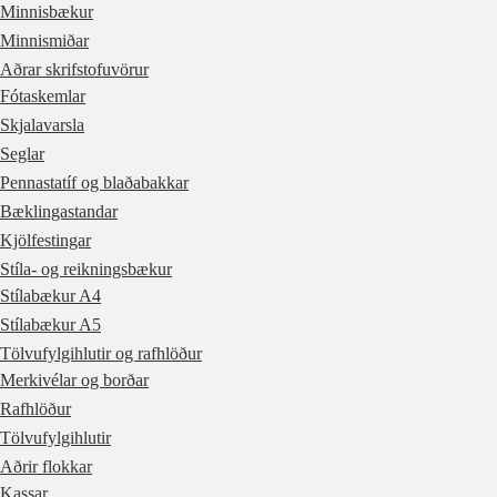
Minnisbækur
Minnismiðar
Aðrar skrifstofuvörur
Fótaskemlar
Skjalavarsla
Seglar
Pennastatíf og blaðabakkar
Bæklingastandar
Kjölfestingar
Stíla- og reikningsbækur
Stílabækur A4
Stílabækur A5
Tölvufylgihlutir og rafhlöður
Merkivélar og borðar
Rafhlöður
Tölvufylgihlutir
Aðrir flokkar
Kassar