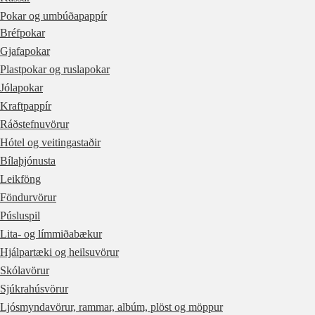
Pokar og umbúðapappír
Bréfpokar
Gjafapokar
Plastpokar og ruslapokar
Jólapokar
Kraftpappír
Ráðstefnuvörur
Hótel og veitingastaðir
Bílaþjónusta
Leikföng
Föndurvörur
Púsluspil
Lita- og límmiðabækur
Hjálpartæki og heilsuvörur
Skólavörur
Sjúkrahúsvörur
Ljósmyndavörur, rammar, albúm, plöst og möppur