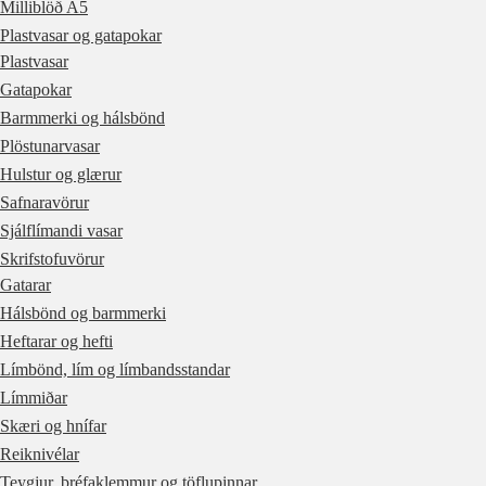
Milliblöð A5
Plastvasar og gatapokar
Plastvasar
Gatapokar
Barmmerki og hálsbönd
Plöstunarvasar
Hulstur og glærur
Safnaravörur
Sjálflímandi vasar
Skrifstofuvörur
Gatarar
Hálsbönd og barmmerki
Heftarar og hefti
Límbönd, lím og límbandsstandar
Límmiðar
Skæri og hnífar
Reiknivélar
Teygjur, bréfaklemmur og töflupinnar