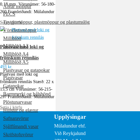
0,18 mm. Vörunúmer: 56-180-
Aðrar möppur
260 Framleiðandi: Múlalundur
PECS
Teygjumöppur, plastmöppur og plastumslög
Setja í körfu
Vörulistamöppur
Milliblöð
Milliblöð A3
Plastvasi með loki og
Milliblöð A4
frönskum rennilás
Milliblöð A5
493
kr.
Plastvasar og gatapokar
Plastvasi með loki og
Plastvasar
frönskum rennilás Stærð: 22 x
Gatapokar
15,5 cm Vörunúmer: 56-215-
Barmmerki og hálsbönd
297 Framleiðandi: Múlalundur
Plöstunarvasar
Setja í körfu
Hulstur og glærur
Upplýsingar
Safnaravörur
Múlalundur ehf.
Sjálflímandi vasar
Við Reykjalund
Skrifstofuvörur