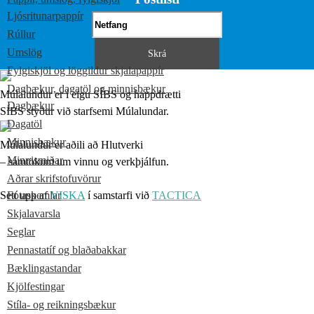
Ljósritunarpappír
Rúllur
Umslög
Fylgiskjöl og löggildur skjalapappír
Dagbækur, dagatöl og minnisbækur
Múlalundur er í eigu SÍBS og happdrætti
Dagbækur
SÍBS styður við starfsemi Múlalundar.
Dagatöl
Minnisbækur
Múlalundur er aðili að Hlutverki
Minnismiðar
– samtökum um vinnu og verkþjálfun.
Aðrar skrifstofuvörur
Sett upp af
Fótaskemlar
VISKA
í samstarfi við
TACTICA
Skjalavarsla
Seglar
Pennastatíf og blaðabakkar
Bæklingastandar
Kjölfestingar
Stíla- og reikningsbækur