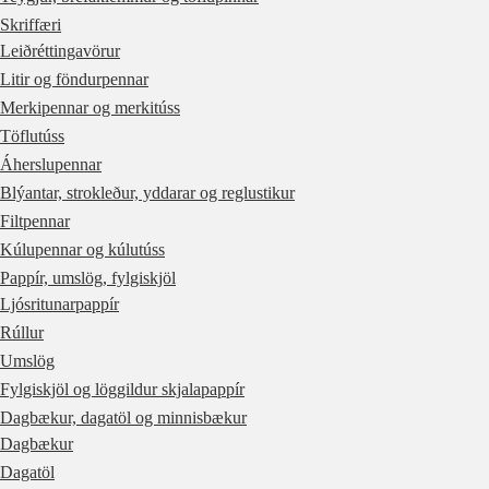
Skriffæri
Leiðréttingavörur
Litir og föndurpennar
Merkipennar og merkitúss
Töflutúss
Áherslupennar
Blýantar, strokleður, yddarar og reglustikur
Filtpennar
Kúlupennar og kúlutúss
Pappír, umslög, fylgiskjöl
Ljósritunarpappír
Rúllur
Umslög
Fylgiskjöl og löggildur skjalapappír
Dagbækur, dagatöl og minnisbækur
Dagbækur
Dagatöl