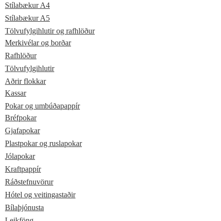
Stílabækur A4
Stílabækur A5
Tölvufylgihlutir og rafhlöður
Merkivélar og borðar
Rafhlöður
Tölvufylgihlutir
Aðrir flokkar
Kassar
Pokar og umbúðapappír
Bréfpokar
Gjafapokar
Plastpokar og ruslapokar
Jólapokar
Kraftpappír
Ráðstefnuvörur
Hótel og veitingastaðir
Bílaþjónusta
Leikföng