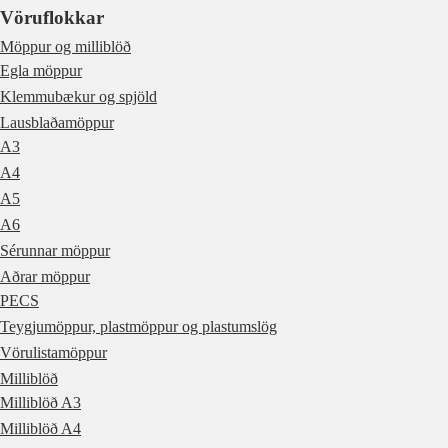
Vöruflokkar
Möppur og milliblöð
Egla möppur
Klemmubækur og spjöld
Lausblaðamöppur
A3
A4
A5
A6
Sérunnar möppur
Aðrar möppur
PECS
Teygjumöppur, plastmöppur og plastumslög
Vörulistamöppur
Milliblöð
Milliblöð A3
Milliblöð A4