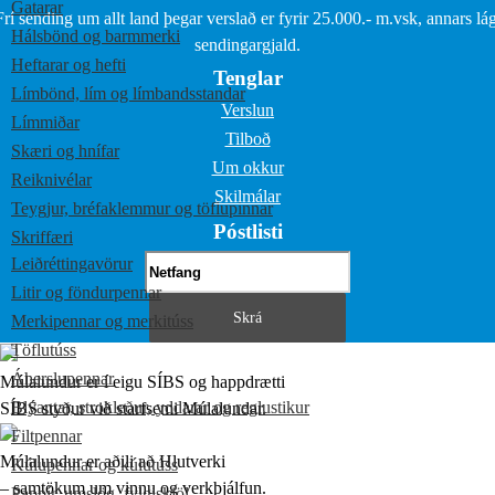
Gatarar
Frí sending um allt land þegar verslað er fyrir 25.000.- m.vsk, annars lág
Hálsbönd og barmmerki
sendingargjald.
Heftarar og hefti
Tenglar
Límbönd, lím og límbandsstandar
Verslun
Límmiðar
Tilboð
Skæri og hnífar
Um okkur
Reiknivélar
Skilmálar
Teygjur, bréfaklemmur og töflupinnar
Póstlisti
Skriffæri
Leiðréttingavörur
Litir og föndurpennar
Merkipennar og merkitúss
Töflutúss
Áherslupennar
Múlalundur er í eigu SÍBS og happdrætti
Blýantar, strokleður, yddarar og reglustikur
SÍBS styður við starfsemi Múlalundar.
Filtpennar
Múlalundur er aðili að Hlutverki
Kúlupennar og kúlutúss
– samtökum um vinnu og verkþjálfun.
Pappír, umslög, fylgiskjöl