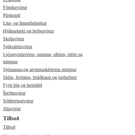
Föndurvörur
Púsluspil
Lita- og límmiðabækur
Hjálpartæki og heilsuvörur
Skólavörur
Sjúkrahúsvörur
Ljósmyndavörur, rammar, albúm, plöst og
möppur
Sjómanna-og atvinnuskírteinis möppur
Skírn, ferming, brúðkaup og jarðarfarir
Fyrir þig og heimilið
Íþróttavörur
Sótthreinsivörur
Jólavörur
Tilboð
Tilboð