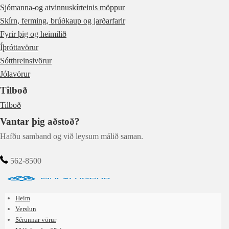
Sjómanna-og atvinnuskírteinis möppur
Skírn, ferming, brúðkaup og jarðarfarir
Fyrir þig og heimilið
Íþróttavörur
Sótthreinsivörur
Jólavörur
Tilboð
Tilboð
Vantar þig aðstoð?
Hafðu samband og við leysum málið saman.
562-8500
Heim
Verslun
Sérunnar vörur