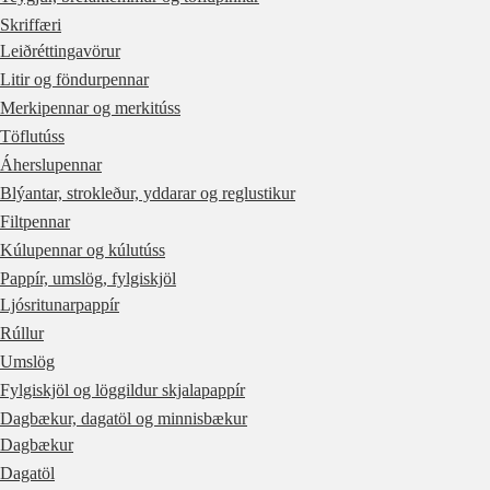
Skriffæri
Leiðréttingavörur
Litir og föndurpennar
Merkipennar og merkitúss
Töflutúss
Áherslupennar
Blýantar, strokleður, yddarar og reglustikur
Filtpennar
Kúlupennar og kúlutúss
Pappír, umslög, fylgiskjöl
Ljósritunarpappír
Rúllur
Umslög
Fylgiskjöl og löggildur skjalapappír
Dagbækur, dagatöl og minnisbækur
Dagbækur
Dagatöl