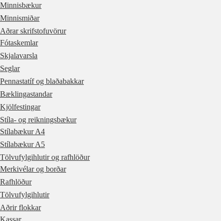
Minnisbækur
Minnismiðar
Aðrar skrifstofuvörur
Fótaskemlar
Skjalavarsla
Seglar
Pennastatíf og blaðabakkar
Bæklingastandar
Kjölfestingar
Stíla- og reikningsbækur
Stílabækur A4
Stílabækur A5
Tölvufylgihlutir og rafhlöður
Merkivélar og borðar
Rafhlöður
Tölvufylgihlutir
Aðrir flokkar
Kassar