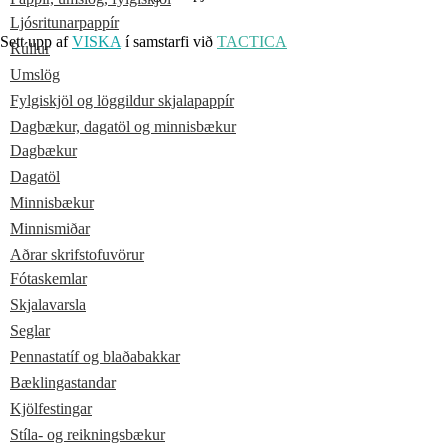
Ljósritunarpappír
Sett upp af
VISKA
í samstarfi við
TACTICA
Rúllur
Umslög
Fylgiskjöl og löggildur skjalapappír
Dagbækur, dagatöl og minnisbækur
Dagbækur
Dagatöl
Minnisbækur
Minnismiðar
Aðrar skrifstofuvörur
Fótaskemlar
Skjalavarsla
Seglar
Pennastatíf og blaðabakkar
Bæklingastandar
Kjölfestingar
Stíla- og reikningsbækur