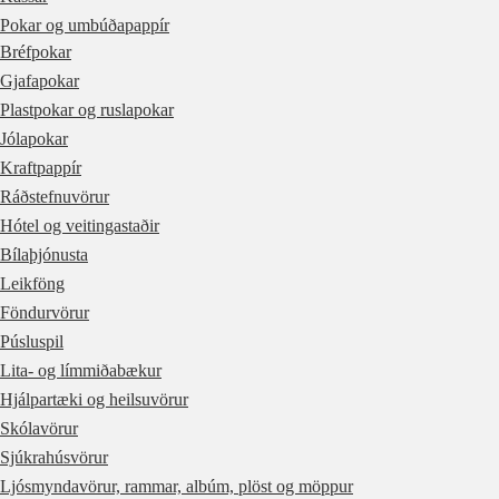
Pokar og umbúðapappír
Bréfpokar
Gjafapokar
Plastpokar og ruslapokar
Jólapokar
Kraftpappír
Ráðstefnuvörur
Hótel og veitingastaðir
Bílaþjónusta
Leikföng
Föndurvörur
Púsluspil
Lita- og límmiðabækur
Hjálpartæki og heilsuvörur
Skólavörur
Sjúkrahúsvörur
Ljósmyndavörur, rammar, albúm, plöst og möppur