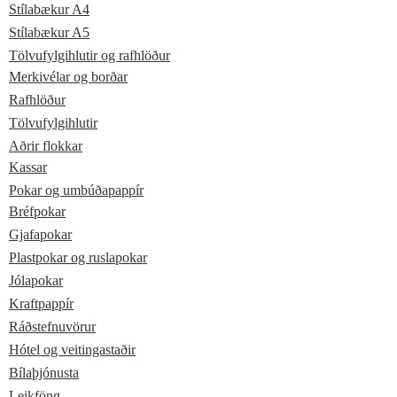
Stílabækur A4
Stílabækur A5
Tölvufylgihlutir og rafhlöður
Merkivélar og borðar
Rafhlöður
Tölvufylgihlutir
Aðrir flokkar
Kassar
Pokar og umbúðapappír
Bréfpokar
Gjafapokar
Plastpokar og ruslapokar
Jólapokar
Kraftpappír
Ráðstefnuvörur
Hótel og veitingastaðir
Bílaþjónusta
Leikföng