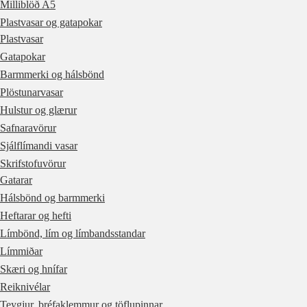
Milliblöð A5
Plastvasar og gatapokar
Plastvasar
Gatapokar
Barmmerki og hálsbönd
Plöstunarvasar
Hulstur og glærur
Safnaravörur
Sjálflímandi vasar
Skrifstofuvörur
Gatarar
Hálsbönd og barmmerki
Heftarar og hefti
Límbönd, lím og límbandsstandar
Límmiðar
Skæri og hnífar
Reiknivélar
Teygjur, bréfaklemmur og töflupinnar