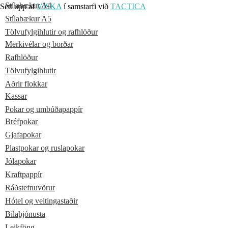
Stílabækur A4
Sett upp af
VISKA
í samstarfi við
TACTICA
Stílabækur A5
Tölvufylgihlutir og rafhlöður
Merkivélar og borðar
Rafhlöður
Tölvufylgihlutir
Aðrir flokkar
Kassar
Pokar og umbúðapappír
Bréfpokar
Gjafapokar
Plastpokar og ruslapokar
Jólapokar
Kraftpappír
Ráðstefnuvörur
Hótel og veitingastaðir
Bílaþjónusta
Leikföng