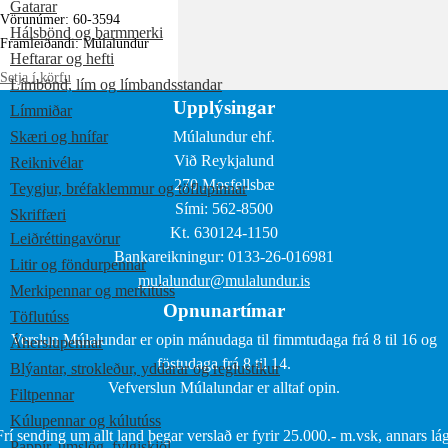
Gatarar
Vörunúmer: 60-3594
Hálsbönd og barmmerki
Framleiðandi: Múlalundur
Heftarar og hefti
Setja í körfu
Límbönd, lím og límbandsstandar
Upplýsingar
Límmiðar
Skæri og hnífar
Múlalundur ehf.
Við Reykjalund
Reiknivélar
270 Mosfellsbæ
Teygjur, bréfaklemmur og töflupinnar
Sími: 562-8500
Skriffæri
Kt. 630124-1150
Leiðréttingavörur
Bankareikningur: 0133-26-016981
Litir og föndurpennar
mulalundur@mulalundur.is
Merkipennar og merkitúss
Opnunartímar
Töflutúss
Verslun Múlalundar er opin mánudaga til fimmtudaga frá 8 til 16 og
Áherslupennar
föstudaga frá 8 til 14.
Blýantar, strokleður, yddarar og reglustikur
Vefverslun Múlalundar er alltaf opin.
Filtpennar
Kúlupennar og kúlutúss
Frí sending um allt land þegar verslað er fyrir 25.000.- m.vsk, annars lág
Pappír, umslög, fylgiskjöl