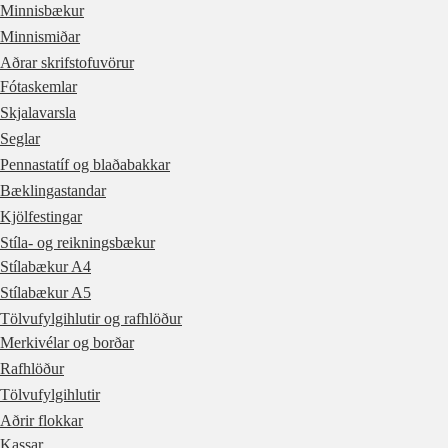
Minnisbækur
Minnismiðar
Aðrar skrifstofuvörur
Fótaskemlar
Skjalavarsla
Seglar
Pennastatíf og blaðabakkar
Bæklingastandar
Kjölfestingar
Stíla- og reikningsbækur
Stílabækur A4
Stílabækur A5
Tölvufylgihlutir og rafhlöður
Merkivélar og borðar
Rafhlöður
Tölvufylgihlutir
Aðrir flokkar
Kassar