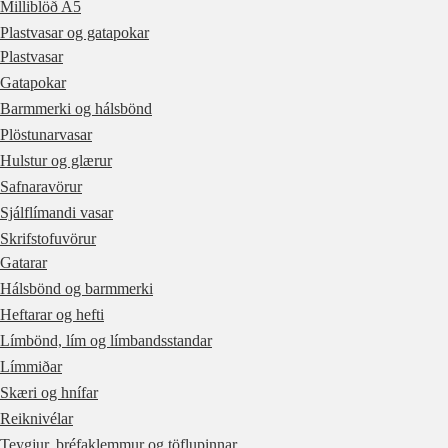
Milliblöð A5
Plastvasar og gatapokar
Plastvasar
Gatapokar
Barmmerki og hálsbönd
Plöstunarvasar
Hulstur og glærur
Safnaravörur
Sjálflímandi vasar
Skrifstofuvörur
Gatarar
Hálsbönd og barmmerki
Heftarar og hefti
Límbönd, lím og límbandsstandar
Límmiðar
Skæri og hnífar
Reiknivélar
Teygjur, bréfaklemmur og töflupinnar