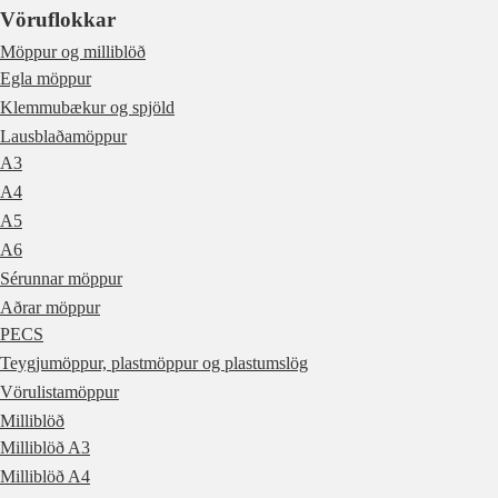
Vöruflokkar
Möppur og milliblöð
Egla möppur
Klemmubækur og spjöld
Lausblaðamöppur
A3
A4
A5
A6
Sérunnar möppur
Aðrar möppur
PECS
Teygjumöppur, plastmöppur og plastumslög
Vörulistamöppur
Milliblöð
Milliblöð A3
Milliblöð A4