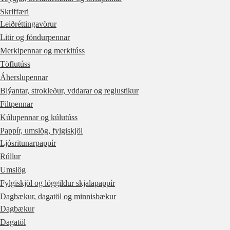
Skriffæri
Leiðréttingavörur
Litir og föndurpennar
Merkipennar og merkitúss
Töflutúss
Áherslupennar
Blýantar, strokleður, yddarar og reglustikur
Filtpennar
Kúlupennar og kúlutúss
Pappír, umslög, fylgiskjöl
Ljósritunarpappír
Rúllur
Umslög
Fylgiskjöl og löggildur skjalapappír
Dagbækur, dagatöl og minnisbækur
Dagbækur
Dagatöl