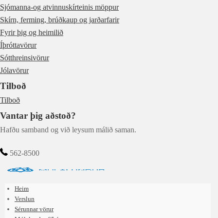
Sjómanna-og atvinnuskírteinis möppur
Skírn, ferming, brúðkaup og jarðarfarir
Fyrir þig og heimilið
Íþróttavörur
Sótthreinsivörur
Jólavörur
Tilboð
Tilboð
Vantar þig aðstoð?
Hafðu samband og við leysum málið saman.
562-8500
Heim
Verslun
Sérunnar vörur