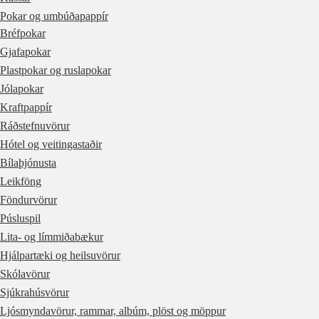
Pokar og umbúðapappír
Bréfpokar
Gjafapokar
Plastpokar og ruslapokar
Jólapokar
Kraftpappír
Ráðstefnuvörur
Hótel og veitingastaðir
Bílaþjónusta
Leikföng
Föndurvörur
Púsluspil
Lita- og límmiðabækur
Hjálpartæki og heilsuvörur
Skólavörur
Sjúkrahúsvörur
Ljósmyndavörur, rammar, albúm, plöst og möppur