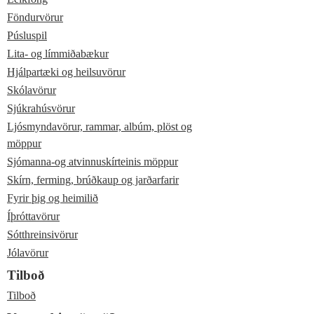
Föndurvörur
Púsluspil
Lita- og límmiðabækur
Hjálpartæki og heilsuvörur
Skólavörur
Sjúkrahúsvörur
Ljósmyndavörur, rammar, albúm, plöst og
möppur
Sjómanna-og atvinnuskírteinis möppur
Skírn, ferming, brúðkaup og jarðarfarir
Fyrir þig og heimilið
Íþróttavörur
Sótthreinsivörur
Jólavörur
Tilboð
Tilboð