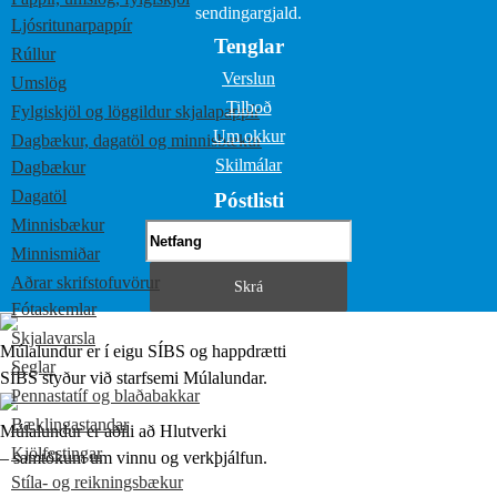
sendingargjald.
Ljósritunarpappír
Tenglar
Rúllur
Verslun
Umslög
Tilboð
Fylgiskjöl og löggildur skjalapappír
Um okkur
Dagbækur, dagatöl og minnisbækur
Skilmálar
Dagbækur
Dagatöl
Póstlisti
Minnisbækur
Minnismiðar
Aðrar skrifstofuvörur
Fótaskemlar
Skjalavarsla
Múlalundur er í eigu SÍBS og happdrætti
Seglar
SÍBS styður við starfsemi Múlalundar.
Pennastatíf og blaðabakkar
Bæklingastandar
Múlalundur er aðili að Hlutverki
Kjölfestingar
– samtökum um vinnu og verkþjálfun.
Stíla- og reikningsbækur