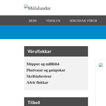
HEIM
VERSLUN
SÉRUNNAR VÖRUR
Vöruflokkar
Möppur og milliblöð
Plastvasar og gatapokar
Skrifstofuvörur
Aðrir flokkar
Tilboð