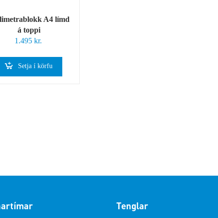
limetrablokk A4 límd
á toppi
1.495
kr.
Setja í körfu
artímar
Tenglar