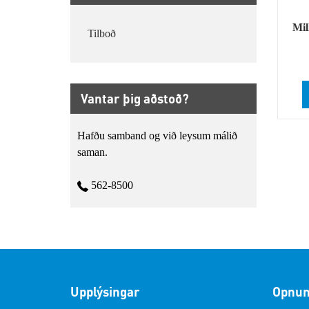
Mil
Tilboð
Vantar þig aðstoð?
Hafðu samband og við leysum málið
saman.
562-8500
Upplýsingar
Opnun