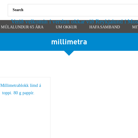
Verið velkomin í verslun okkar við Reykjalund í Mos
MÚLALUNDUR 65 ÁRA
UM OKKUR
HAFA SAMBAND
MI
millimetra