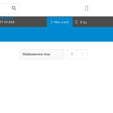
fellsbæ
0
kr.
TT SVÆÐI
Mitt svæði