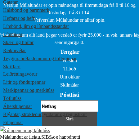
Gatarar
Verslun Múlalundar er opin mánudaga til fimmtudaga frá 8 til 16 og
Hálsbönd og barmmerki
föstudaga frá 8 til 14.
Heftarar og hefti
Vefverslun Múlalundar er alltaf opin.
Límbönd, lím og límbandsstandar
Límmiðar
Frí sending um allt land þegar verslað er fyrir 25.000.- m.vsk, annars lág
Skæri og hnífar
sendingargjald.
Reiknivélar
Tenglar
Teygjur, bréfaklemmur og töflupinnar
Verslun
Skriffæri
Tilboð
Leiðréttingavörur
Um okkur
Litir og föndurpennar
Skilmálar
Merkipennar og merkitúss
Póstlisti
Töflutúss
Áherslupennar
Blýantar, strokleður, yddarar og reglustikur
Filtpennar
Kúlupennar og kúlutúss
Múlalundur er í eigu SÍBS og happdrætti
Pappír, umslög, fylgiskjöl