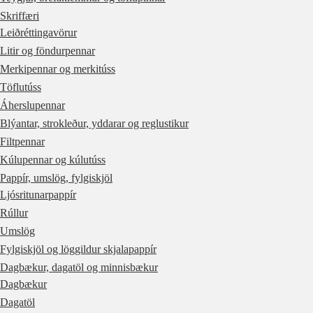
Skriffæri
Leiðréttingavörur
Litir og föndurpennar
Merkipennar og merkitúss
Töflutúss
Áherslupennar
Blýantar, strokleður, yddarar og reglustikur
Filtpennar
Kúlupennar og kúlutúss
Pappír, umslög, fylgiskjöl
Ljósritunarpappír
Rúllur
Umslög
Fylgiskjöl og löggildur skjalapappír
Dagbækur, dagatöl og minnisbækur
Dagbækur
Dagatöl