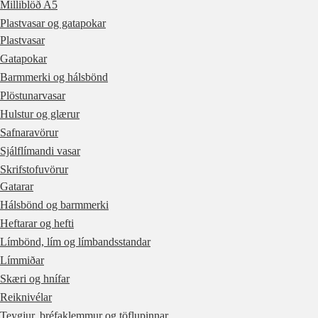
Milliblöð A5
Plastvasar og gatapokar
Plastvasar
Gatapokar
Barmmerki og hálsbönd
Plöstunarvasar
Hulstur og glærur
Safnaravörur
Sjálflímandi vasar
Skrifstofuvörur
Gatarar
Hálsbönd og barmmerki
Heftarar og hefti
Límbönd, lím og límbandsstandar
Límmiðar
Skæri og hnífar
Reiknivélar
Teygjur, bréfaklemmur og töflupinnar