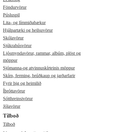
Föndurvörur
Púsluspil
Lita- og límmiðabækur
Hjálpartæki og heilsuvörur
Skólavörur
Sjúkrahúsvörur
Ljósmyndavörur, rammar, albúm, plöst og
möppur
Sjómanna-og atvinnuskírteinis möppur
Skírn, ferming, brúðkaup og jarðarfarir
Fyrir þig og heimilið
Íþróttavörur
Sótthreinsivörur
Jólavörur
Tilboð
Tilboð