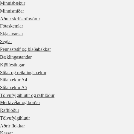
Minnisbækur
Minnismiðar
Aðrar skrifstofuvörur
Fótaskemlar
Skjalavarsla
Seglar
Pennastatíf og blaðabakkar
Bæklingastandar
Kjölfestingar
Stíla- og reikningsbækur
Stílabækur A4
Stílabækur A5
Tölvufylgihlutir og rafhlöður
Merkivélar og borðar
Rafhlöður
Tölvufylgihlutir
Aðrir flokkar
Kassar