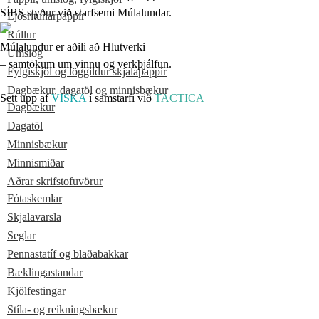
SÍBS styður við starfsemi Múlalundar.
Ljósritunarpappír
Rúllur
Múlalundur er aðili að Hlutverki
Umslög
– samtökum um vinnu og verkþjálfun.
Fylgiskjöl og löggildur skjalapappír
Dagbækur, dagatöl og minnisbækur
Sett upp af
VISKA
í samstarfi við
TACTICA
Dagbækur
Dagatöl
Minnisbækur
Minnismiðar
Aðrar skrifstofuvörur
Fótaskemlar
Skjalavarsla
Seglar
Pennastatíf og blaðabakkar
Bæklingastandar
Kjölfestingar
Stíla- og reikningsbækur