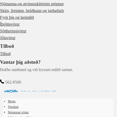
Sjómanna-og atvinnuskírteinis möppur
Skírn, ferming, brúðkaup og jarðarfarir
Fyrir þig og heimilið
Íþróttavörur
Sótthreinsivörur
Jólavörur
Tilboð
Tilboð
Vantar þig aðstoð?
Hafðu samband og við leysum málið saman.
562-8500
Heim
Verslun
Sérunnar vörur