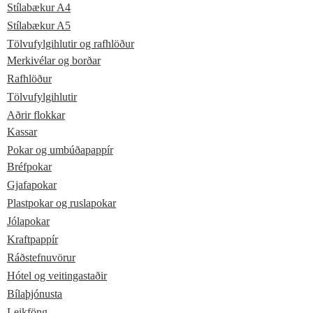
Stílabækur A4
Stílabækur A5
Tölvufylgihlutir og rafhlöður
Merkivélar og borðar
Rafhlöður
Tölvufylgihlutir
Aðrir flokkar
Kassar
Pokar og umbúðapappír
Bréfpokar
Gjafapokar
Plastpokar og ruslapokar
Jólapokar
Kraftpappír
Ráðstefnuvörur
Hótel og veitingastaðir
Bílaþjónusta
Leikföng