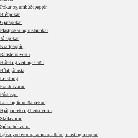
Pokar og umbúðapappír
Bréfpokar
Gjafapokar
Plastpokar og ruslapokar
Jólapokar
Kraftpappír
Ráðstefnuvörur
Hótel og veitingastaðir
Bílaþjónusta
Leikföng
Föndurvörur
Púsluspil
Lita- og límmiðabækur
Hjálpartæki og heilsuvörur
Skólavörur
Sjúkrahúsvörur
Ljósmyndavörur, rammar, albúm, plöst og möppur