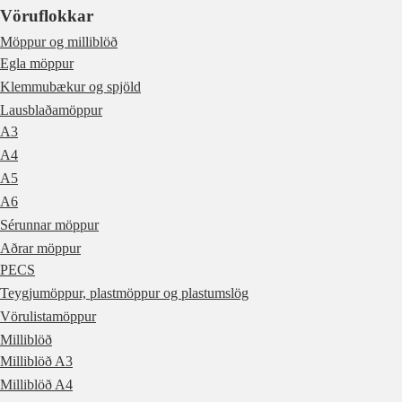
Vöruflokkar
Möppur og milliblöð
Egla möppur
Klemmubækur og spjöld
Lausblaðamöppur
A3
A4
A5
A6
Sérunnar möppur
Aðrar möppur
PECS
Teygjumöppur, plastmöppur og plastumslög
Vörulistamöppur
Milliblöð
Milliblöð A3
Milliblöð A4