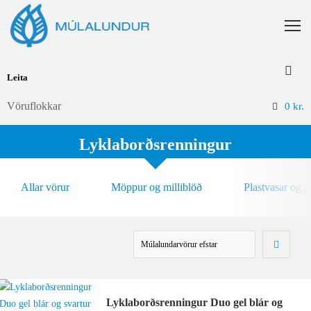
Vöruflokkar
0
kr.
Lyklaborðsrenningur
Allar vörur
Möppur og milliblöð
Plastvasar og 
Lyklaborðsrenningur Duo gel blár og