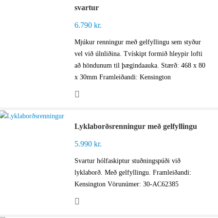
svartur
6.790
kr.
Mjúkur renningur með gelfyllingu sem styður
vel við úlnliðina. Tvískipt formið hleypir lofti
að höndunum til þægindaauka. Stærð: 468 x 80
x 30mm Framleiðandi: Kensington
Lyklaborðsrenningur með gelfyllingu
5.990
kr.
Svartur hólfaskiptur stuðningspúði við
lyklaborð. Með gelfyllingu. Framleiðandi:
Kensington Vörunúmer: 30-AC62385