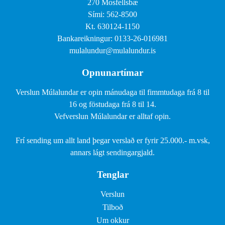
270 Mosfellsbæ
Sími: 562-8500
Kt. 630124-1150
Bankareikningur: 0133-26-016981
mulalundur@mulalundur.is
Opnunartímar
Verslun Múlalundar er opin mánudaga til fimmtudaga frá 8 til
16 og föstudaga frá 8 til 14.
Vefverslun Múlalundar er alltaf opin.
Frí sending um allt land þegar verslað er fyrir 25.000.- m.vsk,
annars lágt sendingargjald.
Tenglar
Verslun
Tilboð
Um okkur