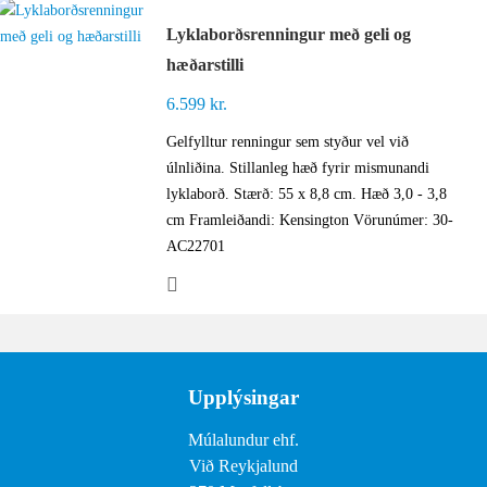
Lyklaborðsrenningur með geli og
hæðarstilli
6.599
kr.
Gelfylltur renningur sem styður vel við
úlnliðina. Stillanleg hæð fyrir mismunandi
lyklaborð. Stærð: 55 x 8,8 cm. Hæð 3,0 - 3,8
cm Framleiðandi: Kensington Vörunúmer: 30-
AC22701
Upplýsingar
Múlalundur ehf.
Við Reykjalund