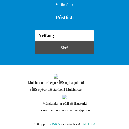
Skilmálar
Póstlisti
Múlalundur er í eigu SÍBS og happdrætti
SÍBS styður við starfsemi Múlalundar.
Múlalundur er aðili að Hlutverki
– samtökum um vinnu og verkþjálfun.
Sett upp af
VISKA
í samstarfi við
TACTICA