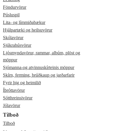
Föndurvörur
Púsluspil
Lita- og límmiðabækur
Hjálpartæki og heilsuvörur
Skólavörur
Sjúkrahúsvörur
Ljósmyndavörur, rammar, albúm, plöst og
möppur
Sjómanna-og atvinnuskírteinis möppur
Skírn, ferming, brúðkaup og jarðarfarir
Fyrir þig og heimilið
Íþróttavörur
Sótthreinsivörur
Jólavörur
Tilboð
Tilboð