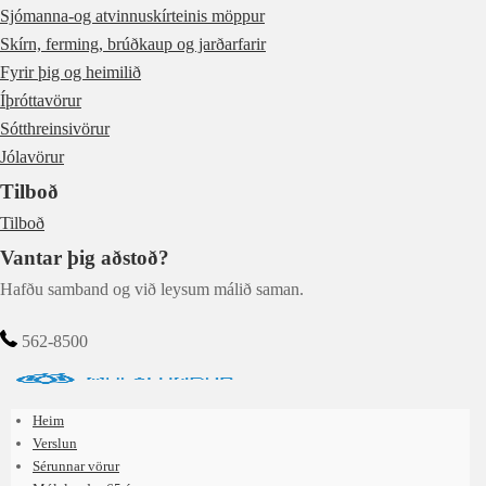
Sjómanna-og atvinnuskírteinis möppur
Skírn, ferming, brúðkaup og jarðarfarir
Fyrir þig og heimilið
Íþróttavörur
Sótthreinsivörur
Jólavörur
Tilboð
Tilboð
Vantar þig aðstoð?
Hafðu samband og við leysum málið saman.
562-8500
Heim
Verslun
Sérunnar vörur