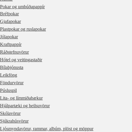
Pokar og umbúðapappír
Bréfpokar
Gjafapokar
Plastpokar og ruslapokar
Jólapokar
Kraftpappír
Ráðstefnuvörur
Hótel og veitingastaðir
Bílaþjónusta
Leikföng
Föndurvörur
Púsluspil
Lita- og límmiðabækur
Hjálpartæki og heilsuvörur
Skólavörur
Sjúkrahúsvörur
Ljósmyndavörur, rammar, albúm, plöst og möppur