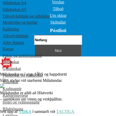
Verslun
Stílabækur A4
Tilboð
Stílabækur A5
Um okkur
Tölvufylgihlutir og rafhlöður
Skilmálar
Merkivélar og borðar
Rafhlöður
Póstlisti
Tölvufylgihlutir
Aðrir flokkar
Kassar
Pokar og umbúðapappír
Bréfpokar
Gjafapokar
Múlalundur er í eigu SÍBS og happdrætti
Plastpokar og ruslapokar
SÍBS styður við starfsemi Múlalundar.
Jólapokar
Kraftpappír
Múlalundur er aðili að Hlutverki
Ráðstefnuvörur
– samtökum um vinnu og verkþjálfun.
Hótel og veitingastaðir
Bílaþjónusta
Sett upp af
VISKA
í samstarfi við
TACTICA
Leikföng