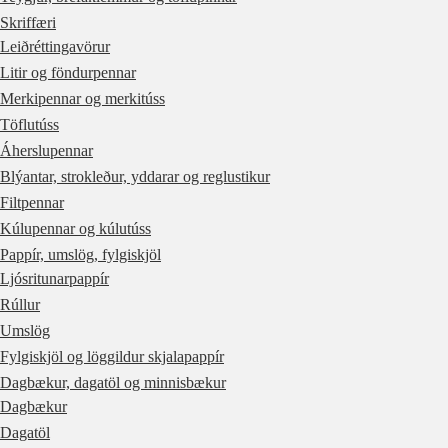
Skriffæri
Leiðréttingavörur
Litir og föndurpennar
Merkipennar og merkitúss
Töflutúss
Áherslupennar
Blýantar, strokleður, yddarar og reglustikur
Filtpennar
Kúlupennar og kúlutúss
Pappír, umslög, fylgiskjöl
Ljósritunarpappír
Rúllur
Umslög
Fylgiskjöl og löggildur skjalapappír
Dagbækur, dagatöl og minnisbækur
Dagbækur
Dagatöl