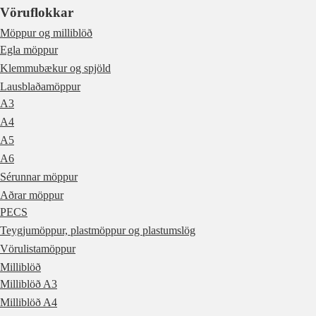
Vöruflokkar
Möppur og milliblöð
Egla möppur
Klemmubækur og spjöld
Lausblaðamöppur
A3
A4
A5
A6
Sérunnar möppur
Aðrar möppur
PECS
Teygjumöppur, plastmöppur og plastumslög
Vörulistamöppur
Milliblöð
Milliblöð A3
Milliblöð A4