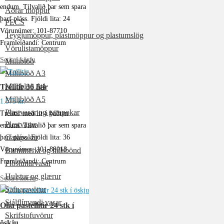
endum. Tilvalið þar sem spara
Aðrar möppur
þarf pláss. Fjöldi lita: 24
PECS
Vörunúmer: 101-87710
Teygjumöppur, plastmöppur og plastumslög
Framleiðandi: Centrum
Vörulistamöppur
Setja í körfu
Milliblöð
Milliblöð A3
Trélitir 36 litir
Milliblöð A4
Milliblöð A5
1.573
kr.
Plastvasar og gatapokar
Trélitir með lit á báðum
Plastvasar
endum. Tilvalið þar sem spara
Gatapokar
þarf pláss. Fjöldi lita: 36
Vörunúmer: 101-88018
Barmmerki og hálsbönd
Framleiðandi: Centrum
Plöstunarvasar
Hulstur og glærur
Setja í körfu
Safnaravörur
Sjálflímandi vasar
Olíu pastellitir 24 stk í
Skrifstofuvörur
öskju