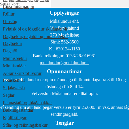
Setja í körfu
Ljósritunarpappír
Upplýsingar
Rúllur
Múlalundur ehf.
Umslög
Við Reykjalund
Fylgiskjöl og löggildur skjalapappír
270 Mosfellsbæ
Dagbækur, dagatöl og minnisbækur
Sími: 562-8500
Dagbækur
Kt. 630124-1150
Dagatöl
Bankareikningur: 0133-26-016981
Minnisbækur
mulalundur@mulalundur.is
Minnismiðar
Opnunartímar
Aðrar skrifstofuvörur
Verslun Múlalundar er opin mánudaga til fimmtudaga frá 8 til 16 og
Fótaskemlar
föstudaga frá 8 til 14.
Skjalavarsla
Vefverslun Múlalundar er alltaf opin.
Seglar
Pennastatíf og blaðabakkar
Frí sending um allt land þegar verslað er fyrir 25.000.- m.vsk, annars lág
Bæklingastandar
sendingargjald.
Kjölfestingar
Tenglar
Stíla- og reikningsbækur