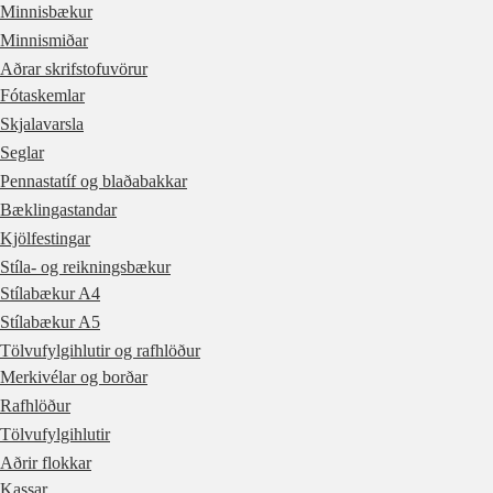
Minnisbækur
Minnismiðar
Aðrar skrifstofuvörur
Fótaskemlar
Skjalavarsla
Seglar
Pennastatíf og blaðabakkar
Bæklingastandar
Kjölfestingar
Stíla- og reikningsbækur
Stílabækur A4
Stílabækur A5
Tölvufylgihlutir og rafhlöður
Merkivélar og borðar
Rafhlöður
Tölvufylgihlutir
Aðrir flokkar
Kassar