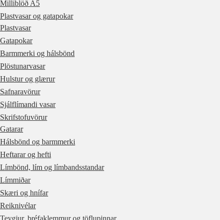
Milliblöð A5
Plastvasar og gatapokar
Plastvasar
Gatapokar
Barmmerki og hálsbönd
Plöstunarvasar
Hulstur og glærur
Safnaravörur
Sjálflímandi vasar
Skrifstofuvörur
Gatarar
Hálsbönd og barmmerki
Heftarar og hefti
Límbönd, lím og límbandsstandar
Límmiðar
Skæri og hnífar
Reiknivélar
Teygjur, bréfaklemmur og töflupinnar