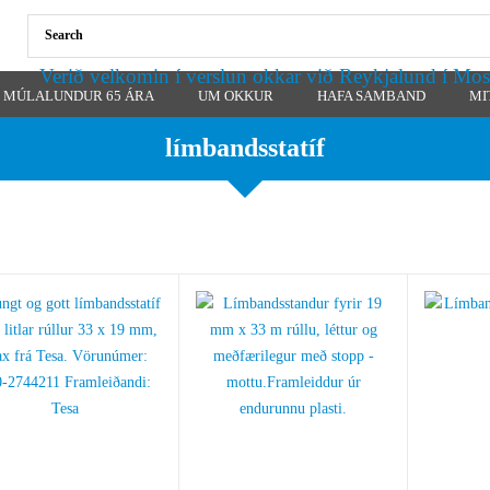
Verið velkomin í verslun okkar við Reykjalund í Mos
MÚLALUNDUR 65 ÁRA
UM OKKUR
HAFA SAMBAND
MI
límbandsstatíf