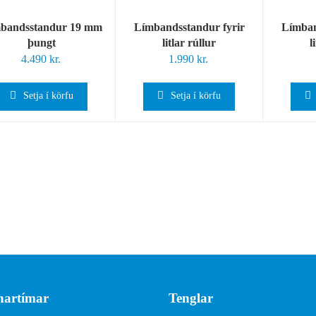
bandsstandur 19 mm
Límbandsstandur fyrir
Límban
þungt
litlar rúllur
l
4.490
kr.
1.990
kr.
Setja í körfu
Setja í körfu
artímar
Tenglar