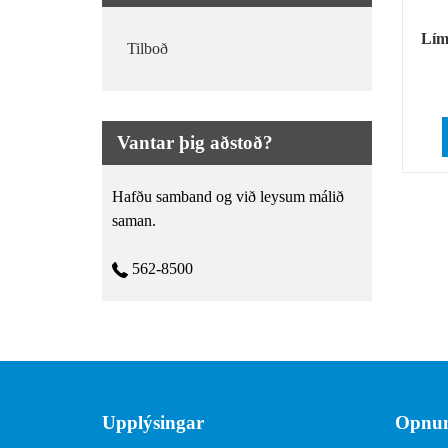
Lím
Tilboð
Vantar þig aðstoð?
Hafðu samband og við leysum málið
saman.
562-8500
Upplýsingar
Opnun