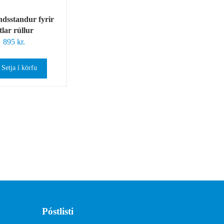
dsstandur fyrir
itlar rúllur
895
kr.
Setja í körfu
Póstlisti