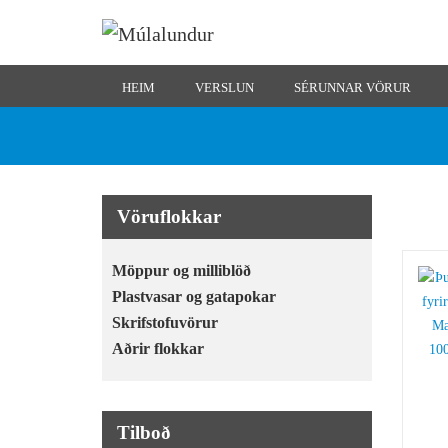
HEIM
VERSLUN
SÉRUNNAR VÖRUR
Vöruflokkar
Möppur og milliblöð
Plastvasar og gatapokar
Skrifstofuvörur
Aðrir flokkar
Tilboð