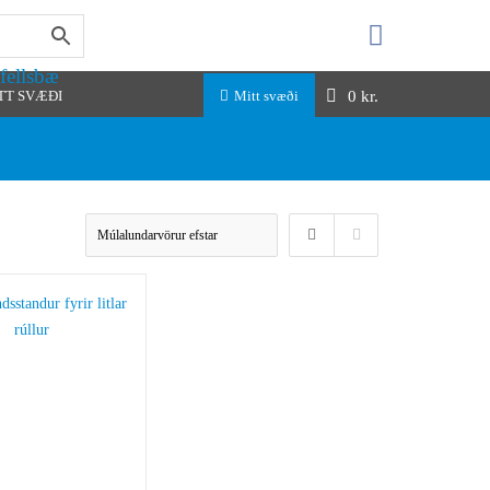
fellsbæ
0
kr.
TT SVÆÐI
Mitt svæði